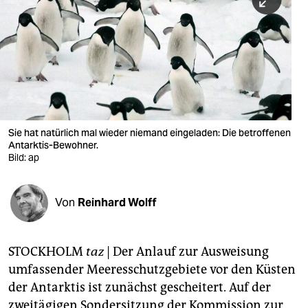
berlin
nord
wahrheit
verlag
verlag
Sie hat natürlich mal wieder niemand eingeladen: Die betroffenen
Antarktis-Bewohner.
veranstaltungen
Bild: ap
shop
fragen & hilfe
Von
Reinhard Wolff
unterstützen
STOCKHOLM
taz
|
Der Anlauf zur Ausweisung
abo
umfassender Meeresschutzgebiete vor den Küsten
genossenschaft
der Antarktis ist zunächst gescheitert. Auf der
zweitägigen Sondersitzung der Kommission zur