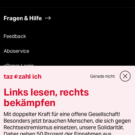
Fragen & Hilfe
Feedback
Aboservice
ePaper Login
taz
zahl ich
Gerade nicht

Downloads für Abonnierende
Links lesen, rechts
bekämpfen
© 2026 taz Verlags und Vertriebs GmbH
Mit doppelter Kraft für eine offene Gesellschaft!
Alle Rechte vorbehalten. Bei rechtlichen Fragen oder für Genehmigungen
wenden Sie sich bitte an
lizenzen@taz.de
Besonders jetzt brauchen Menschen, die sich gegen
Rechtsextremismus einsetzen, unsere Solidarität.
Daher gehen 50 Prozent der Einnahmen aus