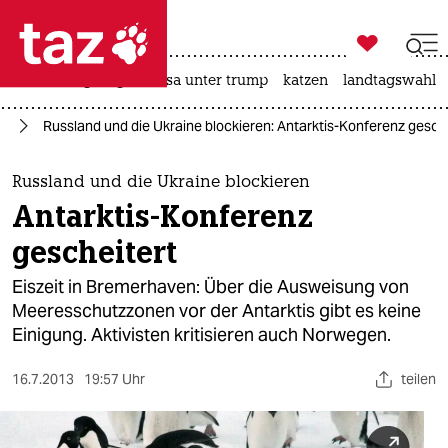

taz zahl ich
hitze
bergsteigen
usa unter trump
katzen
landtagswahl i

taz zahl ich
ie
Russland und die Ukraine blockieren: Antarktis-Konferenz gesch
taz zahl ich
themen
Russland und die Ukraine blockieren
Antarktis-Konferenz
politik
gescheitert
öko
Eiszeit in Bremerhaven: Über die Ausweisung von
Meeresschutzzonen vor der Antarktis gibt es keine
gesellschaft
Einigung. Aktivisten kritisieren auch Norwegen.
kultur
16.7.2013
19:57 Uhr
teilen
sport