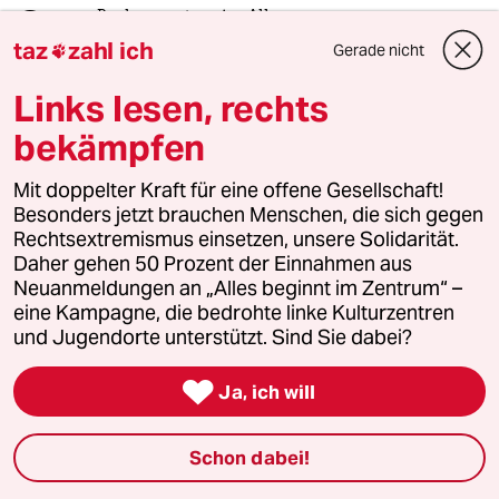
2
Rechenzentren im All
taz
zahl ich
„Wir müssen Wagnisse eingehen“
Gerade nicht

Links lesen, rechts
bekämpfen
3
Wehrplicht in Deutschland
Zwangsdienst ist nie gut, auch nicht für
Mit doppelter Kraft für eine offene Gesellschaft!
eine gute Sache
Besonders jetzt brauchen Menschen, die sich gegen
Rechtsextremismus einsetzen, unsere Solidarität.
Daher gehen 50 Prozent der Einnahmen aus
4
Linken-Politikerin von Angern zur Rente
Neuanmeldungen an „Alles beginnt im Zentrum“ –
„Dem Kanzler ist der Osten egal“
eine Kampagne, die bedrohte linke Kulturzentren
und Jugendorte unterstützt. Sind Sie dabei?

Ja, ich will
5
Rennradfahren in der Hitze
Ist das unsolidarisch?
Schon dabei!