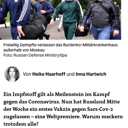
berlin
nord
wahrheit
verlag
Freiwillig Geimpfte verlassen das Burdenko-Militärkrankenhaus
verlag
außerhalb von Moskau
Foto: Russian Defense Ministry/dpa
veranstaltungen
shop
Von
Heike Haarhoff
und
Inna Hartwich
fragen & hilfe
Ein Impfstoff gilt als Meilenstein im Kampf
unterstützen
gegen das Coronavirus. Nun hat Russland Mitte
abo
der Woche ein erstes Vakzin gegen Sars-Cov-2
zugelassen – eine Weltpre­miere. Warum meckern
genossenschaft
trotzdem alle?