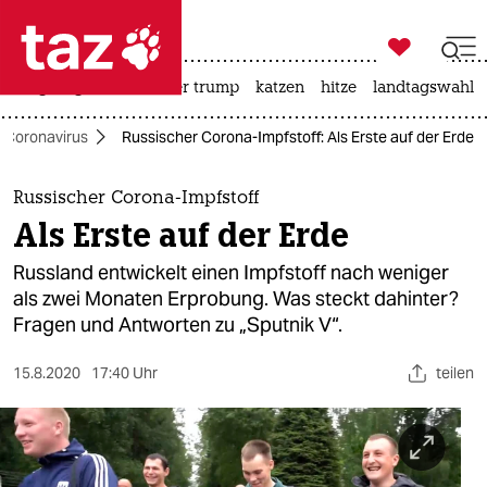

taz zahl ich
bergsteigen
usa unter trump
katzen
hitze
landtagswahl i

taz zahl ich
Coronavirus
Russischer Corona-Impfstoff: Als Erste auf der Erde
taz zahl ich
themen
Russischer Corona-Impfstoff
Als Erste auf der Erde
politik
Russland entwickelt einen Impfstoff nach weniger
öko
als zwei Monaten Erprobung. Was steckt dahinter?
Fragen und Antworten zu „Sputnik V“.
gesellschaft
15.8.2020
17:40 Uhr
teilen
kultur
sport