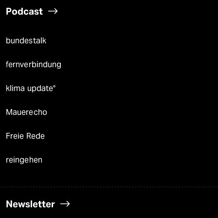
Podcast
bundestalk
fernverbindung
klima update°
Mauerecho
Freie Rede
reingehen
Newsletter