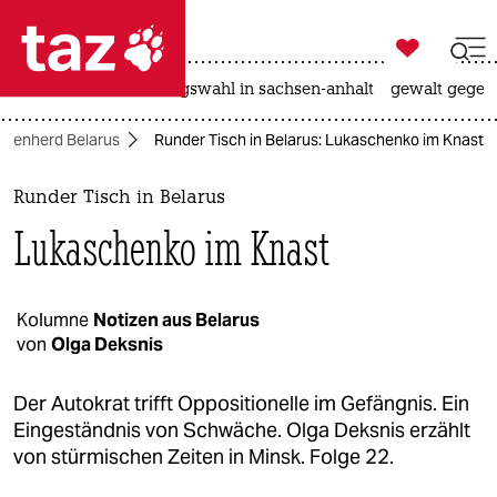

taz zahl ich
hitze
surfen
landtagswahl in sachsen-anhalt
gewalt gegen

taz zahl ich
risenherd Belarus
Runder Tisch in Belarus: Lukaschenko im Knast
taz zahl ich
themen
Runder Tisch in Belarus
Lukaschenko im Knast
politik
öko
Kolumne
Notizen aus Belarus
von
Olga Deksnis
gesellschaft
kultur
Der Autokrat trifft Oppositionelle im Gefängnis. Ein
Eingeständnis von Schwäche. Olga Deksnis erzählt
sport
von stürmischen Zeiten in Minsk. Folge 22.