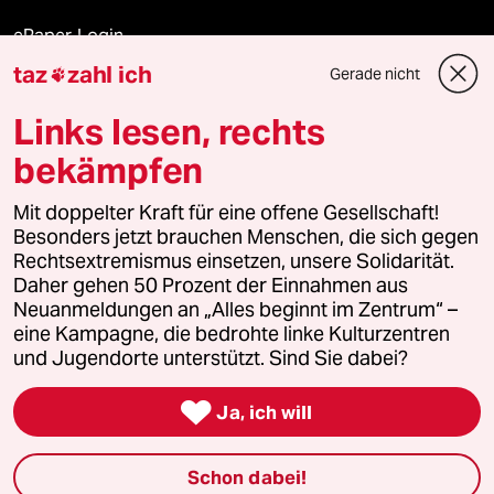
ePaper Login
taz
zahl ich
Gerade nicht

Downloads für Abonnierende
Links lesen, rechts
bekämpfen
© 2026 taz Verlags und Vertriebs GmbH
Alle Rechte vorbehalten. Bei rechtlichen Fragen oder für Genehmigungen
Mit doppelter Kraft für eine offene Gesellschaft!
wenden Sie sich bitte an
lizenzen@taz.de
Besonders jetzt brauchen Menschen, die sich gegen
Rechtsextremismus einsetzen, unsere Solidarität.
Daher gehen 50 Prozent der Einnahmen aus
Feedback
Redaktionsstatut
Kommune-Richtlinien
KI-
Neuanmeldungen an „Alles beginnt im Zentrum“ –
eine Kampagne, die bedrohte linke Kulturzentren
Leitlinie
Informant
Datenschutz
Impressum
AGB
und Jugendorte unterstützt. Sind Sie dabei?
Seitenwende
Einwilligungen widerrufen (Ads)

Ja, ich will
Schon dabei!