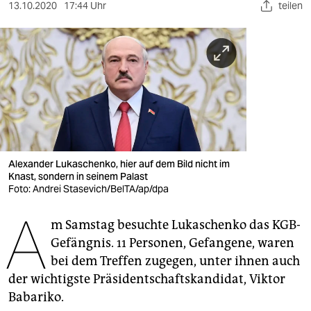
berlin
13.10.2020
17:44 Uhr
teilen
nord
wahrheit
verlag
verlag
veranstaltungen
Alexander Lukaschenko, hier auf dem Bild nicht im
shop
Knast, sondern in seinem Palast
Foto: Andrei Stasevich/BelTA/ap/dpa
fragen & hilfe
A
m Samstag besuchte Lukaschenko das KGB-
unterstützen
Gefängnis. 11 Personen, Gefangene, waren
abo
bei dem Treffen zugegen, unter ihnen auch
der wichtigste Präsidentschaftskandidat, Viktor
genossenschaft
Babariko.