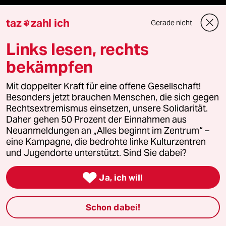
taz lab 2027
taz
zahl ich
Gerade nicht

Links lesen, rechts
Mehr taz Lesestoff
bekämpfen
Mit doppelter Kraft für eine offene Gesellschaft!
taz Blogs
Besonders jetzt brauchen Menschen, die sich gegen
Rechtsextremismus einsetzen, unsere Solidarität.
taz FUTURZWEI
Daher gehen 50 Prozent der Einnahmen aus
Neuanmeldungen an „Alles beginnt im Zentrum“ –
Le Monde diplomatique
eine Kampagne, die bedrohte linke Kulturzentren
und Jugendorte unterstützt. Sind Sie dabei?
taz Archiv

Ja, ich will
Schon dabei!
Mehr taz Angebote