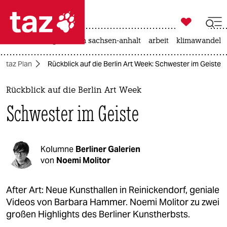

taz zahl ich
hitze
landtagswahl in sachsen-anhalt
arbeit
klimawandel

taz zahl ich
taz Plan
Rückblick auf die Berlin Art Week: Schwester im Geiste
taz zahl ich
themen
Rückblick auf die Berlin Art Week
Schwester im Geiste
politik
öko
Kolumne
Berliner Galerien
gesellschaft
von
Noemi Molitor
kultur
After Art: Neue Kunsthallen in Reinickendorf, geniale
Videos von Barbara Hammer. Noemi Molitor zu zwei
sport
großen Highlights des Berliner Kunstherbsts.