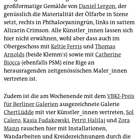
großformatige Gemälde von
Daniel Lergon
, der
genüsslich die Materialität der Ölfarbe in Szene
setzt, rechts in Phthalocyaningrün, links in sattem
Alizarin Crimson. Alle Künstler_innen lassen sich
hier nicht erwähnen, wohl aber dass auch im
Obergeschoss mit
Keltie Ferris
und
Thomas
Arnolds
(beide Klemm's) sowie mit
Catherine
Biocca
(ebenfalls PSM) eine Rige an
herausragenden zeitgenössischen Maler_innen
vertreten ist.
Zudem ist die am Wochenende mit dem
VBKI-Preis
für Berliner Galerien
ausgezeichnete Galerie
ChertLüdde
mit vier Künstler_innen vertreten,
Sol
Calero
,
Kasia Fudakowski
,
Petrit Halilaj
und
Zora
Mann
rauschen hier mit Installationen,
Wandarbeiten und Kreidezeichnungen durch die