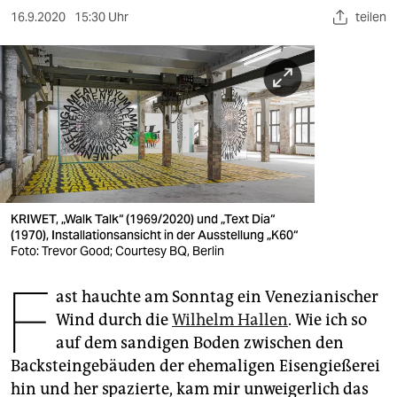
berlin
16.9.2020
15:30 Uhr
teilen
nord
wahrheit
verlag
verlag
veranstaltungen
KRIWET, „Walk Talk“ (1969/2020) und „Text Dia“
shop
(1970), Installationsansicht in der Ausstellung „K60“
Foto: Trevor Good; Courtesy BQ, Berlin
fragen & hilfe
F
unterstützen
ast hauchte am Sonntag ein Venezianischer
Wind durch die
Wilhelm Hallen
. Wie ich so
abo
auf dem sandigen Boden zwischen den
Backsteingebäuden der ehemaligen Eisengießerei
genossenschaft
hin und her spazierte, kam mir unweigerlich das