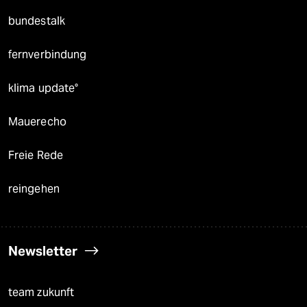
bundestalk
fernverbindung
klima update°
Mauerecho
Freie Rede
reingehen
Newsletter
team zukunft