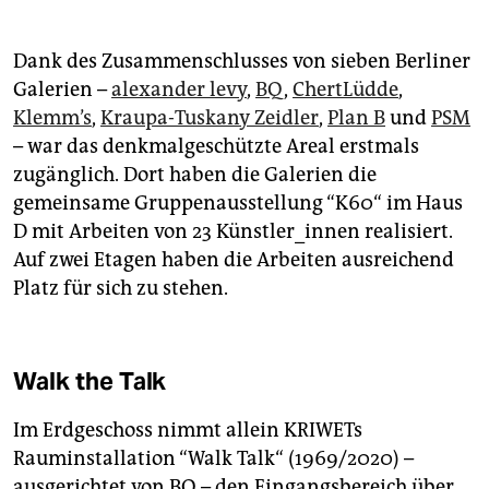
Dank des Zusammenschlusses von sieben Berliner
Galerien –
alexander levy
,
BQ
,
ChertLüdde
,
Klemm’s
,
Kraupa-Tuskany Zeidler
,
Plan B
und
PSM
– war das denkmalgeschützte Areal erstmals
zugänglich. Dort haben die Galerien die
gemeinsame Gruppenausstellung “K60“ im Haus
D mit Arbeiten von 23 Künstler_innen realisiert.
Auf zwei Etagen haben die Arbeiten ausreichend
Platz für sich zu stehen.
Walk the Talk
Im Erdgeschoss nimmt allein KRIWETs
Rauminstallation “Walk Talk“ (1969/2020) –
ausgerichtet von BQ – den Eingangsbereich über