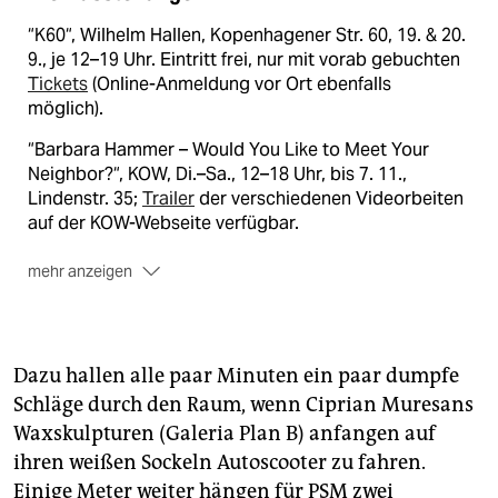
“K60“, Wilhelm Hallen, Kopenhagener Str. 60, 19. & 20.
9., je 12–19 Uhr. Eintritt frei, nur mit vorab gebuchten
Tickets
(Online-Anmeldung vor Ort ebenfalls
möglich).
“Barbara Hammer – Would You Like to Meet Your
Neighbor?“, KOW, Di.–Sa., 12–18 Uhr, bis 7. 11.,
Lindenstr. 35;
Trailer
der verschiedenen Videorbeiten
auf der KOW-Webseite verfügbar.
mehr anzeigen
Überblick zu weiteren Ausstellungen, die im Rahmen
von Art Week und Gallery Weekend eröffnet haben:
www.gallery-weekend-berlin.de
;
Dazu hallen alle paar Minuten ein paar dumpfe
www.berlinartweek.de
; Magazin:
Schläge durch den Raum, wenn Ciprian Muresans
digital.berlinartweek.de
.
Waxskulpturen (Galeria Plan B) anfangen auf
ihren weißen Sockeln Autoscooter zu fahren.
Einige Meter weiter hängen für PSM zwei