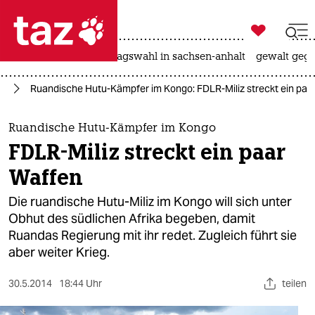

taz zahl ich
nahost-konflikt
landtagswahl in sachsen-anhalt
gewalt gege

taz zahl ich
go
Ruandische Hutu-Kämpfer im Kongo: FDLR-Miliz streckt ein paa
taz zahl ich
themen
Ruandische Hutu-Kämpfer im Kongo
FDLR-Miliz streckt ein paar
politik
Waffen
öko
Die ruandische Hutu-Miliz im Kongo will sich unter
Obhut des südlichen Afrika begeben, damit
gesellschaft
Ruandas Regierung mit ihr redet. Zugleich führt sie
aber weiter Krieg.
kultur
sport
30.5.2014
18:44 Uhr
teilen