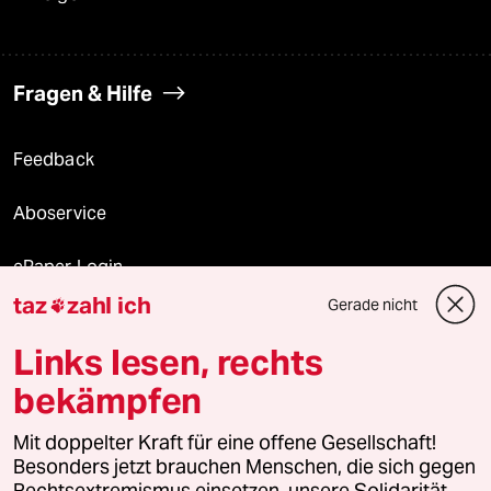
Fragen & Hilfe
Feedback
Aboservice
ePaper Login
taz
zahl ich
Gerade nicht

Downloads für Abonnierende
Links lesen, rechts
bekämpfen
© 2026 taz Verlags und Vertriebs GmbH
Alle Rechte vorbehalten. Bei rechtlichen Fragen oder für Genehmigungen
Mit doppelter Kraft für eine offene Gesellschaft!
wenden Sie sich bitte an
lizenzen@taz.de
Besonders jetzt brauchen Menschen, die sich gegen