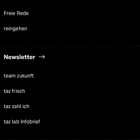
Freie Rede
reingehen
Newsletter
team zukunft
taz frisch
taz zahl ich
taz lab Infobrief