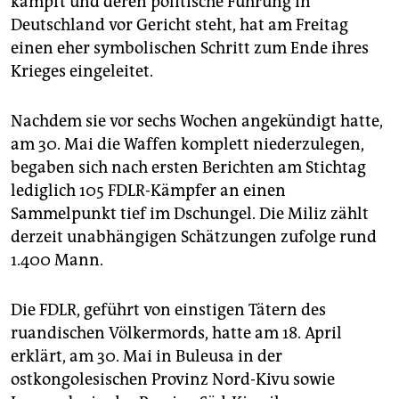
kämpft und deren politische Führung in
epaper login
Deutschland vor Gericht steht, hat am Freitag
einen eher symbolischen Schritt zum Ende ihres
Krieges eingeleitet.
Nachdem sie vor sechs Wochen angekündigt hatte,
am 30. Mai die Waffen komplett niederzulegen,
begaben sich nach ersten Berichten am Stichtag
lediglich 105 FDLR-Kämpfer an einen
Sammelpunkt tief im Dschungel. Die Miliz zählt
derzeit unabhängigen Schätzungen zufolge rund
1.400 Mann.
Die FDLR, geführt von einstigen Tätern des
ruandischen Völkermords, hatte am 18. April
erklärt, am 30. Mai in Buleusa in der
ostkongolesischen Provinz Nord-Kivu sowie