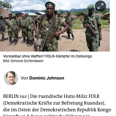
berlin
nord
wahrheit
verlag
verlag
veranstaltungen
Vorstellbar ohne Waffen? FDLR-Kämpfer im Ostkongo.
Bild: Simone Schlindwein
shop
fragen & hilfe
Von
Dominic Johnson
unterstützen
BERLIN
taz
|
Die ruandische Hutu-Miliz FDLR
abo
(Demokratische Kräfte zur Befreiung Ruandas),
genossenschaft
die im Osten der Demokratischen Republik Kongo