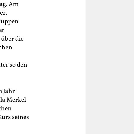
ag. Am
er,
gruppen
er
 über die
echen
lter so den
m Jahr
ela Merkel
schen
Kurs seines