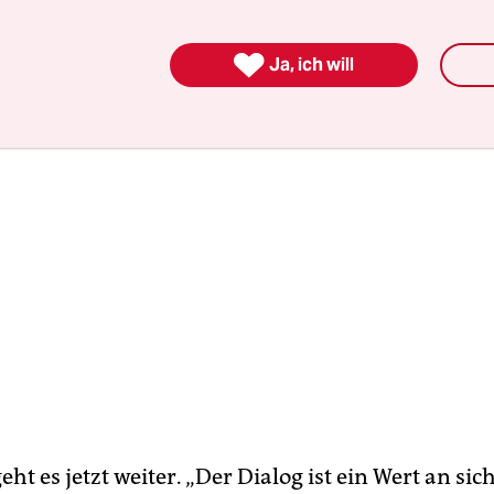
fhin in Rage.

Ja, ich will
ht es jetzt weiter. „Der Dialog ist ein Wert an sich