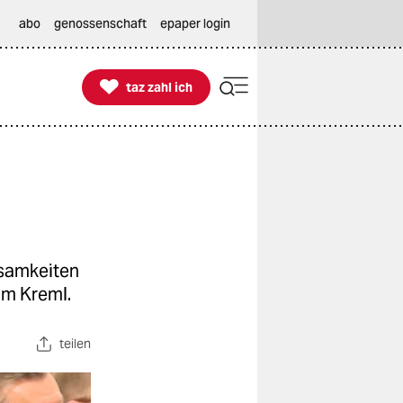
abo
genossenschaft
epaper login

taz zahl ich
taz zahl ich
nsamkeiten
am Kreml.
teilen