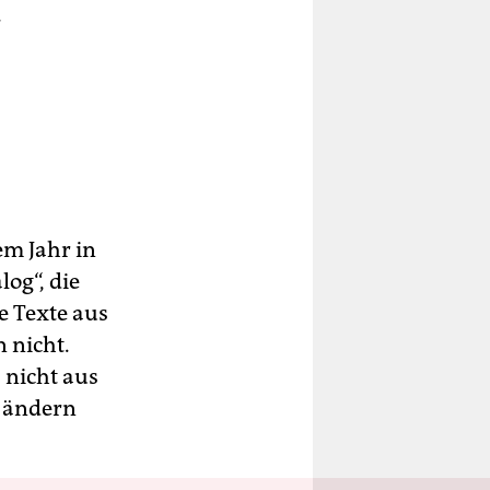
.
em Jahr in
og“, die
e Texte aus
 nicht.
 nicht aus
h ändern