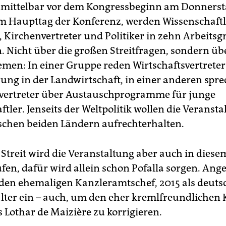
mittelbar vor dem Kongressbeginn am Donnerst
em Haupttag der Konferenz, werden Wissenschaftl
, Kirchenvertreter und Politiker in zehn Arbeits
n. Nicht über die großen Streitfragen, sondern üb
men: In einer Gruppe reden Wirtschaftsvertreter
erung in der Landwirtschaft, in einer anderen spr
vertreter über Austauschprogramme für junge
tler. Jenseits der Weltpolitik wollen die Veransta
schen beiden Ländern aufrechterhalten.
Streit wird die Veranstaltung aber auch in diese
ufen, dafür wird allein schon Pofalla sorgen. Ang
, den ehemaligen Kanzleramtschef, 2015 als deut
lter ein – auch, um den eher kreml­freundlichen 
 Lothar de Maizière zu korrigieren.