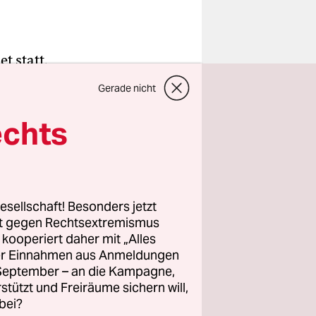
t statt.
Gerade nicht
 in Berlin.
echts
als fand
Wladimir
esellschaft! Besonders jetzt
rt gegen Rechtsextremismus
m Abschluss
z kooperiert daher mit „Alles
des
ller Einnahmen aus Anmeldungen
 Bahn-
. September – an die Kampagne,
er Krim,
rstützt und Freiräume sichern will,
bei?
ow, redete