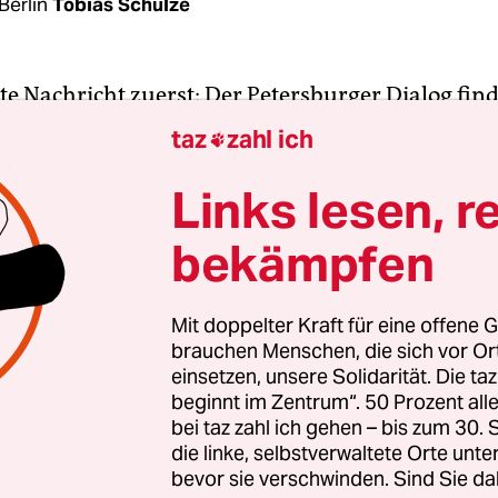
Berlin
Tobias Schulze
te Nachricht zuerst: Der Petersburger Dialog finde
tagnachmittag startete die deutsch-russische
taz
zahl ich

eranstaltung mit einem Festakt im Roten Rathaus
gabend werden 250 Vertreter aus beiden Ländern
Links lesen, r
r sprechen. Immerhin etwas.
bekämpfen
vor einem Jahr nicht unbedingt zu rechnen. Dam
enz, die Gerhard Schröder einst zusammen mit 
Mit doppelter Kraft für eine offene G
brauchen Menschen, die sich vor O
eführt hatte, turnusgemäß in Russland statt. Zu
einsetzen, unsere Solidarität. Die ta
taltung lieferten sich die beiden Kovorsitzenden 
beginnt im Zentrum“. 50 Prozent a
er Dialogs einen Schlagabtausch auf der Bühne:
bei taz zahl ich gehen – bis zum 30
nald Pofalla kritisierte Putins Intervention auf d
die linke, selbstverwaltete Orte unte
bevor sie verschwinden. Sind Sie da
sches Pendant, Gazprom-Aufsichtsrat Viktor Subk