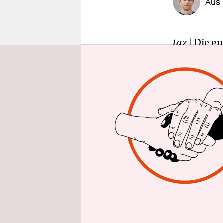
Aus 
epaper login
taz
| Die gu
Am Donners
Gesprächsv
Bis Freita
miteinande
Damit war 
die Konfer
Putin eing
der Verans
Petersburg
Lobbyist Ro
sein russi