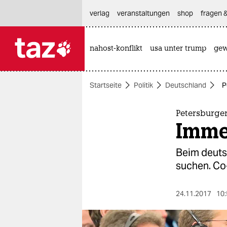
hautnavigation anspringen
hauptinhalt anspringen
footer anspringen
verlag
veranstaltungen
shop
fragen &
nahost-konflikt
usa unter trump
gew

taz zahl ich
taz zahl ich
Startseite
Politik
Deutschland
P
themen
politik
Petersburger
Imme
öko
Beim deuts
gesellschaft
suchen. Co-
kultur
24.11.2017
10:
sport