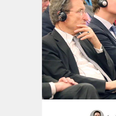
berlin
nord
wahrheit
verlag
verlag
veranstaltungen
shop
fragen & hilfe
unterstützen
abo
genossenschaft