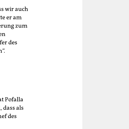
ss wir auch
gte er am
gierung zum
en
fer des
h“.
t Pofalla
 dass als
hef des