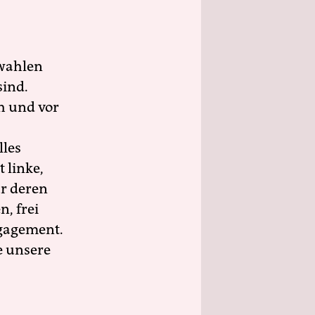
wahlen
sind.
h und vor
lles
 linke,
ür deren
n, frei
ngagement.
e unsere