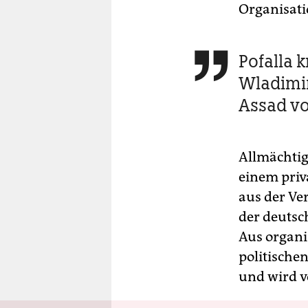
Organisatio
Pofalla k

Wladimir
Assad v
Allmächtig 
einem priva
aus der Ve
der deutsc
Aus organi
politische
und wird vo