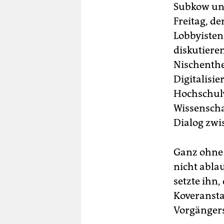
Subkow un
Freitag, d
Lobbyisten
diskutiere
Nischenthe
Digitalisi
Hochschul
Wissenschaf
Dialog zwi
Ganz ohne 
nicht abla
setzte ihn
Koveransta
Vorgängers