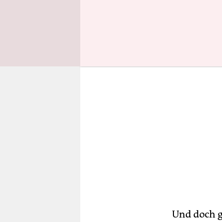
sich darau
Und doch ge