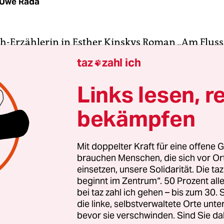
Uwe Rada
Ich-Erzählerin in Esther Kinskys Roman „Am Fluss“
 Sie schlendert nicht vorbei an der Tower Bridge 
taz
zahl ich

en Docklands, der Postkarten- und Global-City-Ku
hre ausgedehnten Spazierrouten führen durchs D
Links lesen, r
dt, vorbei an verwitterten Ziegelmauern, buschi
bekämpfen
ärmliche Straßen, in denen Greengrocer Katz, ei
ger Kroate, oder Jackie, dessen Kippa immer schie
lagen.
Mit doppelter Kraft für eine offene G
brauchen Menschen, die sich vor O
einsetzen, unsere Solidarität. Die ta
luss, an den die Erzählerin immer wieder zurückk
beginnt im Zentrum“. 50 Prozent a
Themse, sondern der River Lea, ein meist unanseh
bei taz zahl ich gehen – bis zum 30
er Industriefluss, der schließlich, versteckt hin
die linke, selbstverwaltete Orte unte
bevor sie verschwinden. Sind Sie da
 und Brandwänden, in die Themse mündet und 