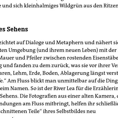
e und sich kleinhalmiges Wildgrün aus den Ritzen
es Sehens
zichtet auf Dialoge und Metaphern und nähert si
en Umgebung (und ihrem neuen Leben) mit der 
 Mauer und Pfeiler zwischen rostenden Eisenstä
g und fanden zu dem zurück, was sie vor ihrer V
ren, Lehm, Erde, Boden, Ablagerung längst vers
e.“ Am Fluss blickt man unmittelbar auf die Din
eim Namen. So ist der River Lea für die Erzähleri
Sehens. Die Fotografien aus einer alten Kamera, d
ndungen am Fluss mitbringt, helfen ihr schließlic
chnittenen Teile“ ihres Selbstbildes neu