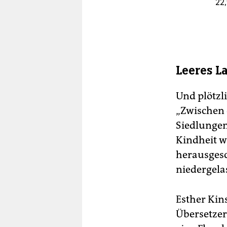
22
Leeres L
Und plötzl
„Zwischen 
Siedlungen
Kindheit w
herausgesc
niedergela
Esther Kin
Übersetzer