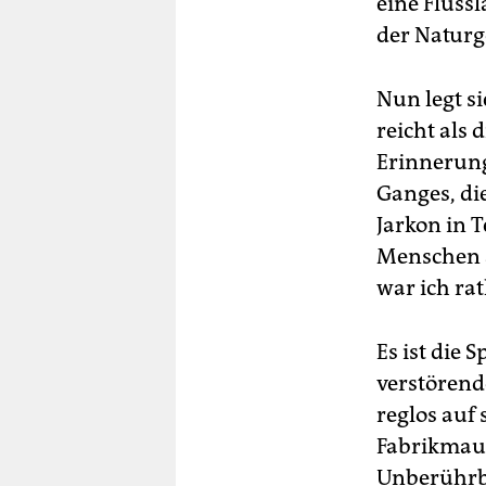
eine Fluss
der Naturg
Nun legt s
reicht als 
Erinnerung
Ganges, di
Jarkon in T
Menschen a
war ich rat
Es ist die 
verstörend
reglos auf
Fabrikmaue
Unberührba