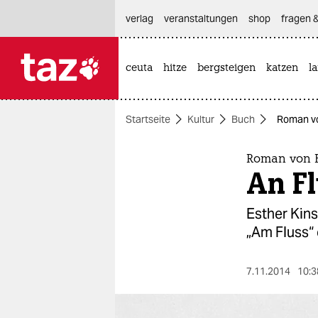
hautnavigation anspringen
hauptinhalt anspringen
footer anspringen
verlag
veranstaltungen
shop
fragen &
ceuta
hitze
bergsteigen
katzen
l

taz zahl ich
taz zahl ich
Startseite
Kultur
Buch
Roman vo
themen
politik
Roman von E
An Fl
öko
Esther Kins
gesellschaft
„Am Fluss“
kultur
7.11.2014
10:3
sport