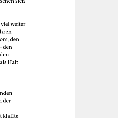
nschen sich
viel weiter
ihren
rom, den
– den
 den
als Halt
anden
n der
 klaffte