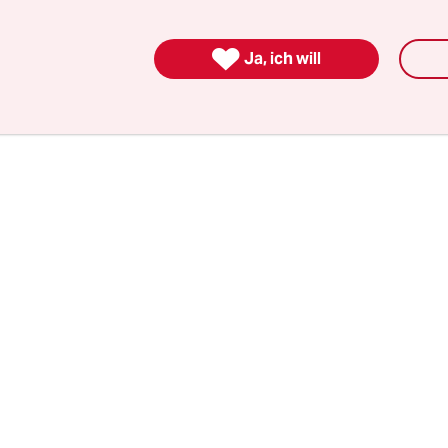
zwischen East London und dem Marschland, wo d
 Richtung Stadt zeigt, sondern zum Meer.

Ja, ich will