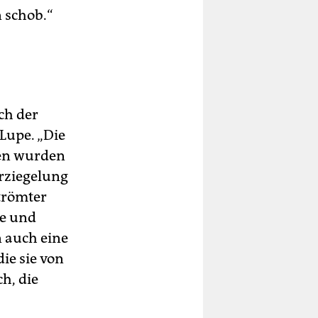
 schob.“
ch der
Lupe. „Die
ben wurden
erziegelung
trömter
ge und
n auch eine
ie sie von
h, die