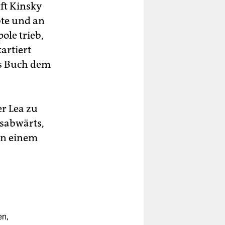
ft Kinsky
bte und an
ole trieb,
artiert
ses Buch dem
er Lea zu
ssabwärts,
 an einem
en,