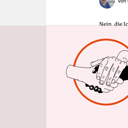
Von
epaper login
Nein, die 
Flaneurin.
geschäftig
Londons. I
der Vorsta
und durch 
schmallippi
Zeit totsch
Auch der F
nicht die 
unscheinbar
Bauzäunen