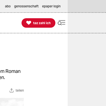
abo
genossenschaft
epaper login

taz zahl ich
taz zahl ich
hrem Roman
en.
teilen