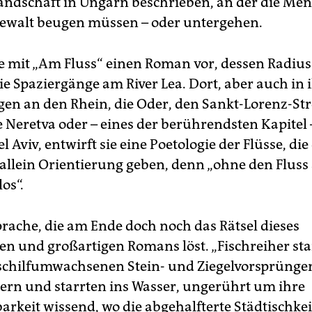
landschaft in Ungarn beschrieben, an der die Me
ewalt beugen müssen – oder untergehen.
ie mit „Am Fluss“ einen Roman vor, dessen Radius 
die Spaziergänge am River Lea. Dort, aber auch in 
en an den Rhein, die Oder, den Sankt-Lorenz-St
e Neretva oder – eines der berührendsten Kapitel 
el Aviv, entwirft sie eine Poetologie der Flüsse, die
llein Orientierung geben, denn „ohne den Fluss 
los“.
Sprache, die am Ende doch noch das Rätsel dieses
en und großartigen Romans löst. „Fischreiher st
 schilfumwachsenen Stein- und Ziegelvorsprünge
rn und starrten ins Wasser, ungerührt um ihre
rkeit wissend, wo die abgehalfterte Städtischkeit