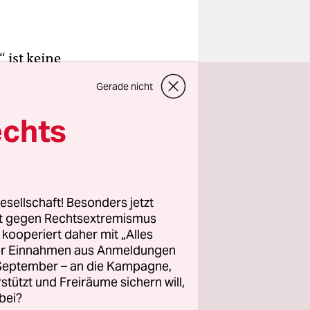
 ist keine
oder den
Gerade nicht
lisse
ickicht
echts
gem Gelände
n
f sitzt, die
esellschaft! Besonders jetzt
rt gegen Rechtsextremismus
z kooperiert daher mit „Alles
ehrt, ist
ller Einnahmen aus Anmeldungen
nlicher und
. September – an die Kampagne,
ter
rstützt und Freiräume sichern will,
bei?
die Grenze