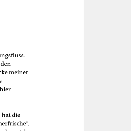
ngsfluss.
 den
ücke meiner
s
hier
 hat die
erfrische“,