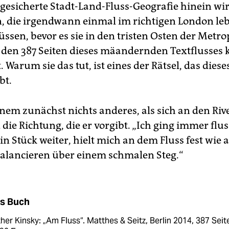
ngesicherte Stadt-Land-Fluss-Geografie hinein wir
n, die irgendwann einmal im richtigen London le
ssen, bevor es sie in den tristen Osten der Metrop
f den 387 Seiten dieses mäandernden Textflusses k
. Warum sie das tut, ist eines der Rätsel, das die
bt.
inem zunächst nichts anderes, als sich an den Riv
die Richtung, die er vorgibt. „Ich ging immer flu
in Stück weiter, hielt mich an dem Fluss fest wie
Balancieren über einem schmalen Steg.“
s Buch
her Kinsky: „Am Fluss“. Matthes & Seitz, Berlin 2014, 387 Seit