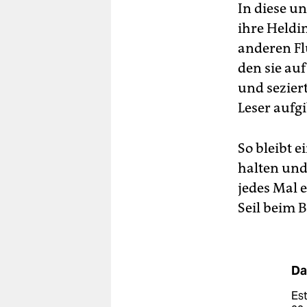
In diese u
ihre Heldi
anderen Flü
den sie au
und seziert
Leser aufgi
So bleibt e
halten und 
jedes Mal e
Seil beim 
Da
Est