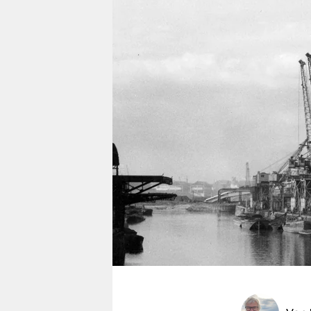
berlin
nord
wahrheit
verlag
verlag
veranstaltungen
shop
fragen & hilfe
unterstützen
abo
genossenschaft