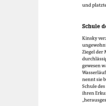
und platzt
Schule d
Kinsky ver
ungewohnt
Ziegel der
durchlässi
gewesen wa
Wasserläuf
nennt sie b
Schule des 
ihren Erku
„herausges