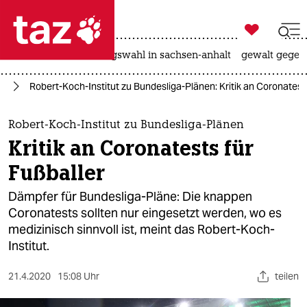

taz zahl ich
hitze
surfen
landtagswahl in sachsen-anhalt
gewalt gegen

taz zahl ich
us
Robert-Koch-Institut zu Bundesliga-Plänen: Kritik an Coronatests
taz zahl ich
themen
Robert-Koch-Institut zu Bundesliga-Plänen
Kritik an Coronatests für
politik
Fußballer
öko
Dämpfer für Bundesliga-Pläne: Die knappen
Coronatests sollten nur eingesetzt werden, wo es
gesellschaft
medizinisch sinnvoll ist, meint das Robert-Koch-
Institut.
kultur
sport
21.4.2020
15:08 Uhr
teilen