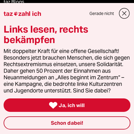
taz Blogs
taz
zahl ich
Gerade nicht

taz FUTURZWEI
Links lesen, rechts
Le Monde diplomatique
bekämpfen
taz Archiv
Mit doppelter Kraft für eine offene Gesellschaft!
Besonders jetzt brauchen Menschen, die sich gegen
Rechtsextremismus einsetzen, unsere Solidarität.
Daher gehen 50 Prozent der Einnahmen aus
Mehr taz Angebote
Neuanmeldungen an „Alles beginnt im Zentrum“ –
eine Kampagne, die bedrohte linke Kulturzentren
und Jugendorte unterstützt. Sind Sie dabei?
Reisen

Ja, ich will
Kantine
Shop
Schon dabei!