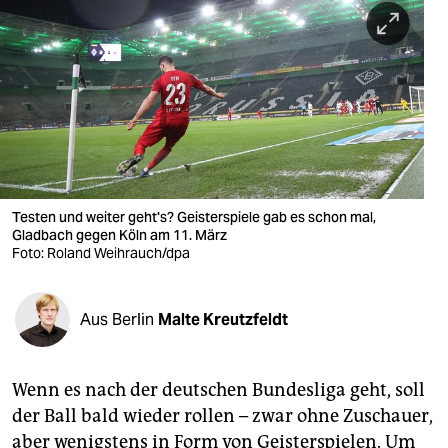
berlin
nord
wahrheit
verlag
verlag
veranstaltungen
Testen und weiter geht's? Geisterspiele gab es schon mal,
Gladbach gegen Köln am 11. März
shop
Foto: Roland Weihrauch/dpa
fragen & hilfe
Aus Berlin
Malte Kreutzfeldt
unterstützen
abo
Wenn es nach der deutschen Bundesliga geht, soll
genossenschaft
der Ball bald wieder rollen – zwar ohne Zuschauer,
aber wenigstens in Form von Geisterspielen. Um