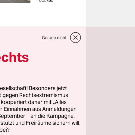
Foto: taz
ett und
Gerade nicht
h sind die
echts
kige
ie Büsche,
esellschaft! Besonders jetzt
rt gegen Rechtsextremismus
b: Die
z kooperiert daher mit „Alles
Vielen
ller Einnahmen aus Anmeldungen
. September – an die Kampagne,
estätigt
rstützt und Freiräume sichern will,
uf
bei?
die Büsche