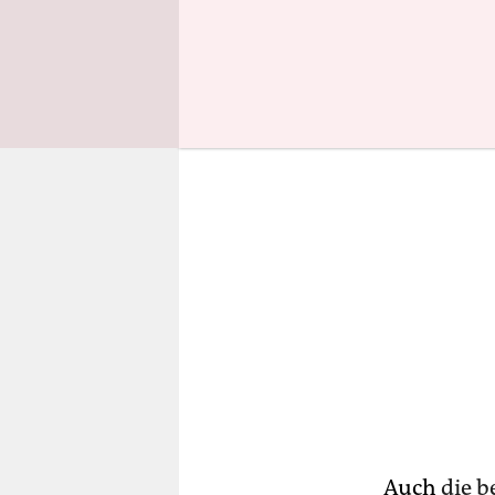
stellen, um
Auch
die b