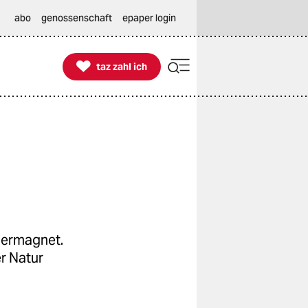
abo
genossenschaft
epaper login

taz zahl ich
taz zahl ich
hermagnet.
r Natur