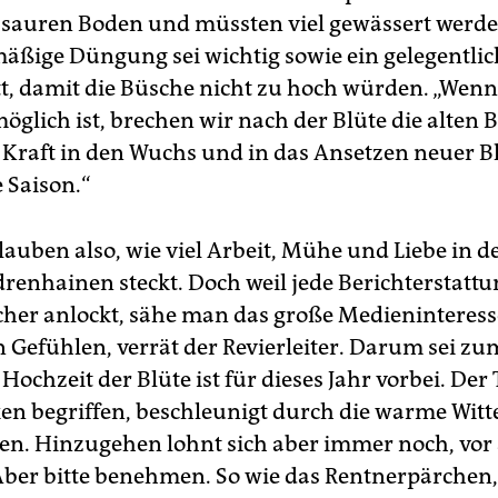
 sauren Boden und müssten viel gewässert werd
mäßige Düngung sei wichtig sowie ein gelegentlic
t, damit die Büsche nicht zu hoch würden. „Wenn
öglich ist, brechen wir nach der Blüte die alten 
e Kraft in den Wuchs und in das Ansetzen neuer B
 Saison.“
auben also, wie viel Arbeit, Mühe und Liebe in d
enhainen steckt. Doch weil jede Berichterstatt
her anlockt, sähe man das große Medieninteress
 Gefühlen, verrät der Revierleiter. Darum sei zu
 Hochzeit der Blüte ist für dieses Jahr vorbei. Der
en begriffen, beschleunigt durch die warme Witt
gen. Hinzugehen lohnt sich aber immer noch, vor
ber bitte benehmen. So wie das Rentnerpärchen,