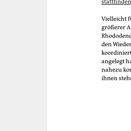
stattfinden
Vielleicht
größerer Ac
Rhododendr
den Wieder
koordinier
angelegt h
nahezu kom
ihnen steh