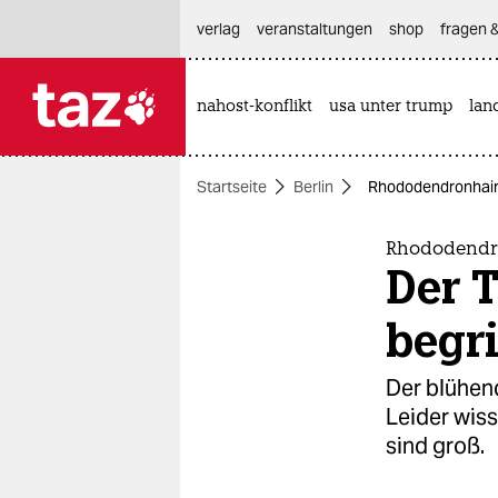
hautnavigation anspringen
hauptinhalt anspringen
footer anspringen
verlag
veranstaltungen
shop
fragen &
nahost-konflikt
usa unter trump
lan

taz zahl ich
taz zahl ich
Startseite
Berlin
Rhododendronhain 
themen
politik
Rhododendro
Der 
öko
begri
gesellschaft
Der blühen
kultur
Leider wiss
sind groß.
sport