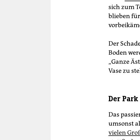
sich zum T
blieben fü
vorbeikäme
Der Schade
Boden werde
„Ganze Äst
Vase zu ste
Der Park
Das passie
umsonst al
vielen Gro