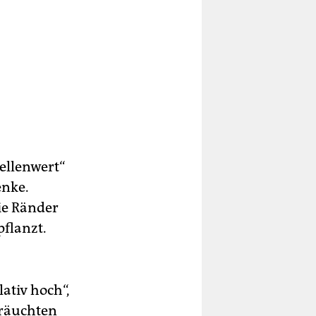
ellenwert“
enke.
ie Ränder
flanzt.
ativ hoch“,
bräuchten