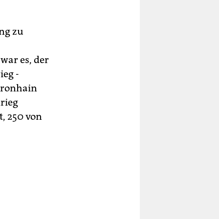
ung zu
war es, der
ieg ­
dronhain
rieg
t, 250 von