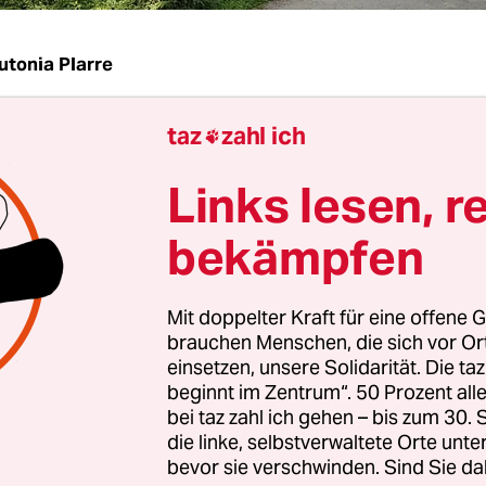
utonia Plarre
taz
zahl ich
Weitem das Leuchten: ein Traum von Blüten, viol

e auch rot, gelb oder weiß. Drei bis vier Meter hoc
Links lesen, r
vor zwei junge Frauen. Die eine hat eine Kamera
t, die andere tauscht ihre Sneaker gegen hochhac
bekämpfen
rtig zum Fotoshooting schiebt sie sich zwischen d
rper ganz von den Dolden umgeben ist.
Mit doppelter Kraft für eine offene G
brauchen Menschen, die sich vor O
diese spielen sich im Tiergarten zurzeit häufig a
einsetzen, unsere Solidarität. Die ta
 Rhododendronhaine sind ein Besuchermagnet. 
beginnt im Zentrum“. 50 Prozent a
bei taz zahl ich gehen – bis zum 30
hle es aber leider an Respekt vor den Pflanzen, b
die linke, selbstverwaltete Orte unte
eiter des Tiergartens, Markus Schwenke, der taz a
bevor sie verschwinden. Sind Sie da
Oft müssen wir beobachten, wie sich Besucher in 