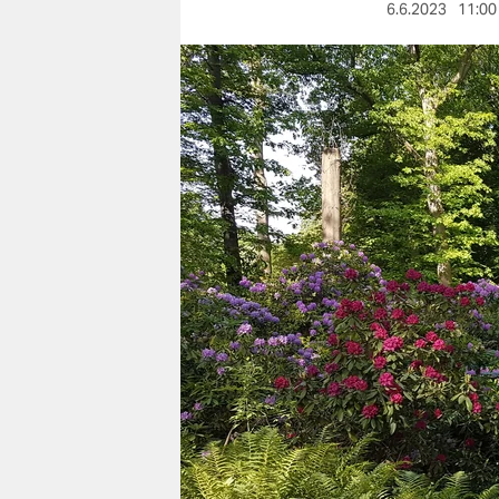
berlin
6.6.2023
11:00
nord
wahrheit
verlag
verlag
veranstaltungen
shop
fragen & hilfe
unterstützen
abo
genossenschaft