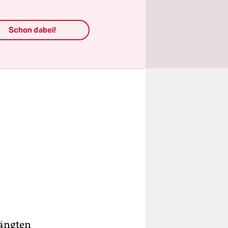
blütezeit.“
Schon dabei!
ängten