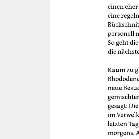
einen eher
eine regel
Rückschnit
personell m
So geht di
die nächste
Kaum zu gl
Rhododendr
neue Besuc
gemischten
gesagt: Die
im Verwelk
letzten Ta
morgens. A