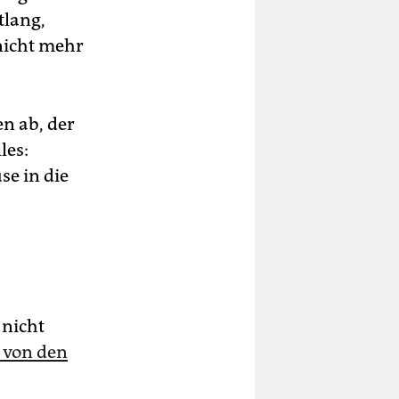
tlang,
nicht mehr
n ab, der
les:
e in die
 nicht
 von den