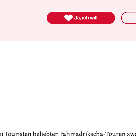
 sich dann zu fotografieren – gerade in der Haupt

Ja, ich will
ei Touristen beliebten Fahrradrikscha-Touren
zw