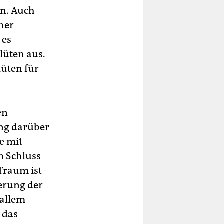
en. Auch
her
 es
Blüten aus.
lüten für
en
ung darüber
e mit
m Schluss
 Traum ist
erung der
 allem
 das