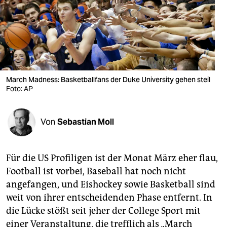
berlin
nord
wahrheit
verlag
March Madness: Basketballfans der Duke University gehen steil
Foto: AP
verlag
veranstaltungen
Von
Sebastian Moll
shop
fragen & hilfe
Für die US Profiligen ist der Monat März eher flau,
unterstützen
Football ist vorbei, Baseball hat noch nicht
angefangen, und Eishockey sowie Basketball sind
abo
weit von ihrer entscheidenden Phase entfernt. In
genossenschaft
die Lücke stößt seit jeher der College Sport mit
einer Veranstaltung, die trefflich als „March