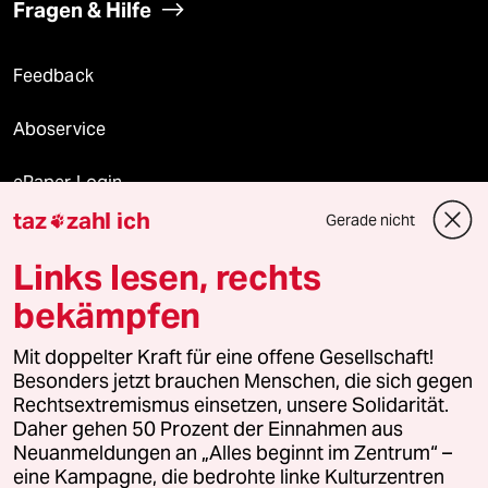
Fragen & Hilfe
Feedback
Aboservice
ePaper Login
taz
zahl ich
Gerade nicht

Downloads für Abonnierende
Links lesen, rechts
bekämpfen
© 2026 taz Verlags und Vertriebs GmbH
Mit doppelter Kraft für eine offene Gesellschaft!
Alle Rechte vorbehalten. Bei rechtlichen Fragen oder für Genehmigungen
wenden Sie sich bitte an
lizenzen@taz.de
Besonders jetzt brauchen Menschen, die sich gegen
Rechtsextremismus einsetzen, unsere Solidarität.
Daher gehen 50 Prozent der Einnahmen aus
Feedback
Redaktionsstatut
Kommune-Richtlinien
KI-
Neuanmeldungen an „Alles beginnt im Zentrum“ –
eine Kampagne, die bedrohte linke Kulturzentren