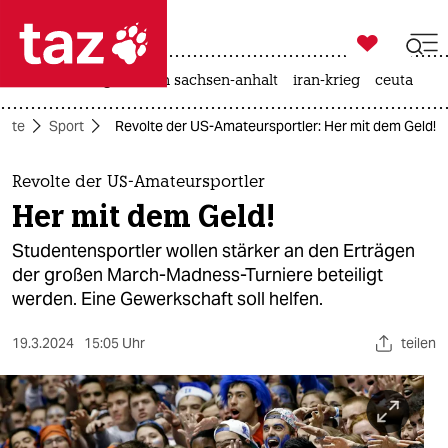

taz zahl ich
hitze
landtagswahl in sachsen-anhalt
iran-krieg
ceuta

taz zahl ich
eite
Sport
Revolte der US-Amateursportler: Her mit dem Geld!
taz zahl ich
themen
Revolte der US-Amateursportler
Her mit dem Geld!
politik
Studentensportler wollen stärker an den Erträgen
öko
der großen March-Madness-Turniere beteiligt
werden. Eine Gewerkschaft soll helfen.
gesellschaft
19.3.2024
15:05 Uhr
teilen
kultur
sport