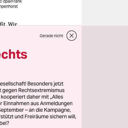
o: dpa/Frank
penhorst
eßt. Wir
ran auf
Gerade nicht
Bach und
 uns
echts
nter dem
Und allein.
esellschaft! Besonders jetzt
rt gegen Rechtsextremismus
? Ist es
z kooperiert daher mit „Alles
n, als die
ller Einnahmen aus Anmeldungen
as Kalb
. September – an die Kampagne,
ren Seite
rstützt und Freiräume sichern will,
bei?
“, lachen