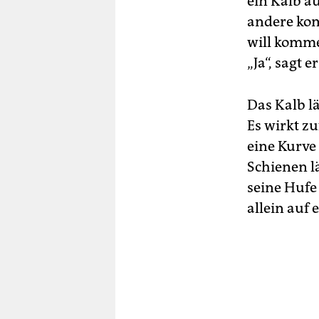
ein Kalb au
andere kom
will kommen
„Ja“, sagt e
Das Kalb lä
Es wirkt z
eine Kurve
Schienen lä
seine Hufe 
allein auf