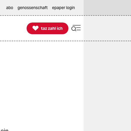
abo
genossenschaft
epaper login

taz zahl ich
taz zahl ich