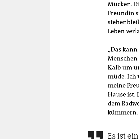
Mücken. Ei
Freundin st
stehenbleib
Leben verl
„Das kann d
Menschen a
Kalb um un
müde. Ich 
meine Freu
Hause ist. 
dem Radweg
kümmern.
Es ist ei
