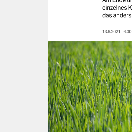
Am Ende un
berlin
einzelnes K
nord
das anders
wahrheit
13.6.2021
6:00
verlag
verlag
veranstaltungen
shop
fragen & hilfe
unterstützen
abo
genossenschaft