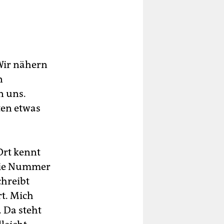
Wir nähern
n
n uns.
ten etwas
Ort kennt
 die Nummer
chreibt
rt. Mich
. Da steht