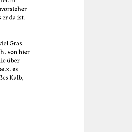
leicht
svorsteher
er da ist.
viel Gras.
ht von hier
ie über
etzt es
ißes Kalb,