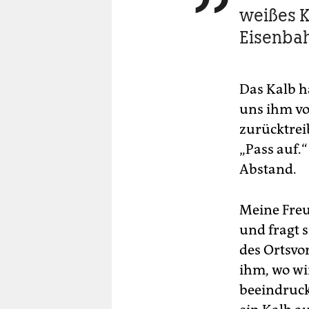
weißes Ka
Eisenba
Das Kalb h
uns ihm vo
zurücktreib
„Pass auf.“
Abstand.
Meine Freu
und fragt 
des Ortsvor
ihm, wo wir
beeindruckt