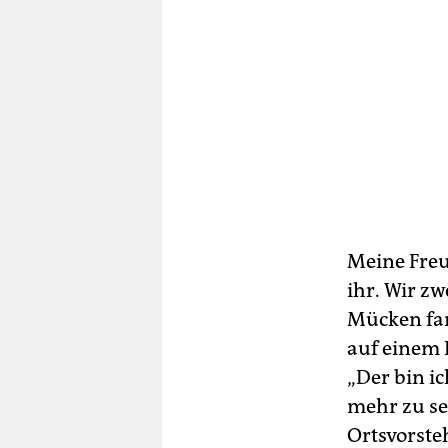
Meine Freu
ihr. Wir z
Mücken fan
auf einem E
„Der bin ic
mehr zu seh
Ortsvorste