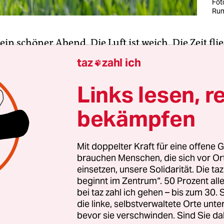
Fot
Rum
t ein schöner Abend. Die Luft ist weich. Die Zeit fli
 zu viert auf Rädern unterwegs und schwirren vo
taz
zahl ich

 Radweg. Durch den Duft von Grün, entlang am 
unten Wiesen. Dann ist etwas falsch. Das Bild vor
Links lesen, r
t. Da ist ein Kalb auf dem Weg. Es steht nicht hi
bekämpfen
er Wiese, sondern vor dem Zaun. Klein und weiß. 
hinter ihm ist offen.
Mit doppelter Kraft für eine offene G
brauchen Menschen, die sich vor O
langsamer. Was macht es hier? Ist seine Herde fort
einsetzen, unsere Solidarität. Die ta
 im hohen Gras eingeschlafen und übersehen worde
beginnt im Zentrum“. 50 Prozent a
he abends in den Stall getrieben worden sind? D
bei taz zahl ich gehen – bis zum 30
 unglücklich aus, es rupft jetzt Gras von der ande
die linke, selbstverwaltete Orte unte
bevor sie verschwinden. Sind Sie da
 „Das Gras auf der anderen Seite ist immer grüner