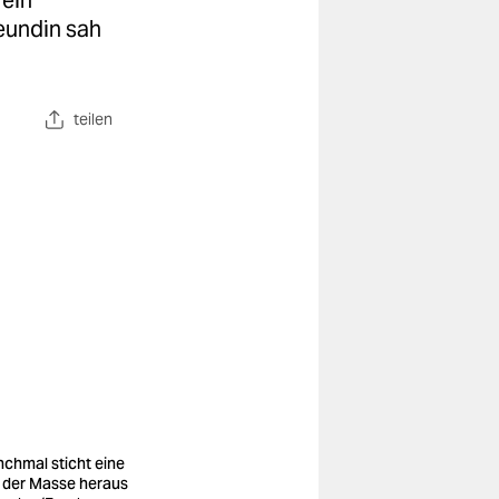
 ein
reundin sah
teilen
chmal sticht eine
 der Masse heraus