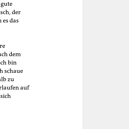
 gute
nsch, der
n es das
re
nach dem
Ich bin
ch schaue
alb zu
erlaufen auf
 sich