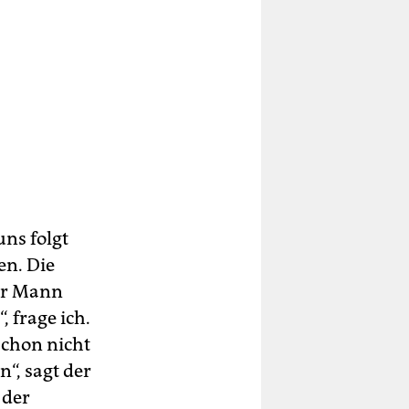
uns folgt
en. Die
rer Mann
, frage ich.
schon nicht
“, sagt der
 der