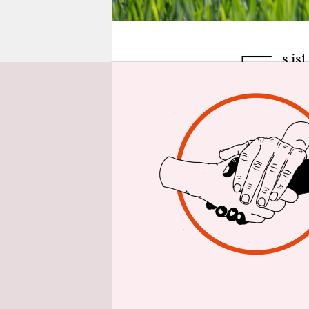
epaper login
E
s is
sind
dem
an eingezä
stimmt nich
Zaun auf d
Das Gatter 
Wir fahren 
vielleicht
anderen Kü
sieht nicht
des Zauns.