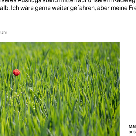
seres Ausflugs stand mitten auf unserem Radweg
alb. Ich wäre gerne weiter gefahren, aber meine F
.
 Uhr
Man
aus