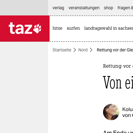
hautnavigation anspringen
hauptinhalt anspringen
footer anspringen
verlag
veranstaltungen
shop
fragen &
hitze
surfen
landtagswahl in sachse

taz zahl ich
taz zahl ich
Startseite
Nord
Rettung vor der Glei
themen
politik
Rettung vor 
Von ei
öko
gesellschaft
kultur
Kol
von
sport