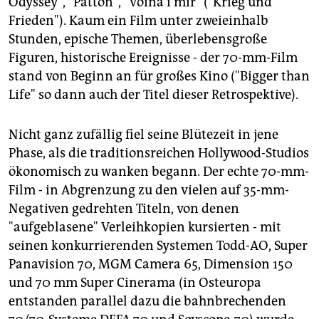
Odyssey", "Patton", "Voina i mir" ("Krieg und
Frieden"). Kaum ein Film unter zweieinhalb
Stunden, epische Themen, überlebensgroße
Figuren, historische Ereignisse - der 70-mm-Film
stand von Beginn an für großes Kino ("Bigger than
Life" so dann auch der Titel dieser Retrospektive).
Nicht ganz zufällig fiel seine Blütezeit in jene
Phase, als die traditionsreichen Hollywood-Studios
ökonomisch zu wanken begann. Der echte 70-mm-
Film - in Abgrenzung zu den vielen auf 35-mm-
Negativen gedrehten Titeln, von denen
"aufgeblasene" Verleihkopien kursierten - mit
seinen konkurrierenden Systemen Todd-AO, Super
Panavision 70, MGM Camera 65, Dimension 150
und 70 mm Super Cinerama (in Osteuropa
entstanden parallel dazu die bahnbrechenden