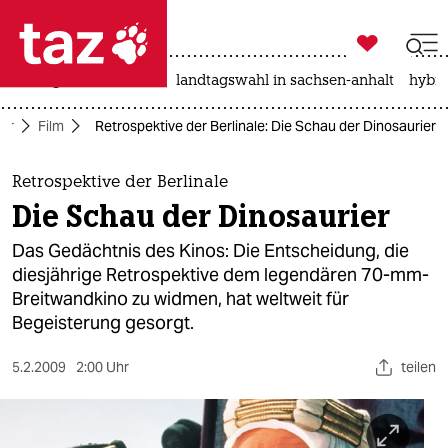

taz zahl ich
niedrigwasser
rente
landtagswahl in sachsen-anhalt
hybri

taz zahl ich
tur
Film
Retrospektive der Berlinale: Die Schau der Dinosaurier
taz zahl ich
themen
Retrospektive der Berlinale
Die Schau der Dinosaurier
politik
Das Gedächtnis des Kinos: Die Entscheidung, die
öko
diesjährige Retrospektive dem legendären 70-mm-
Breitwandkino zu widmen, hat weltweit für
gesellschaft
Begeisterung gesorgt.
kultur
5.2.2009
2:00 Uhr
teilen
sport