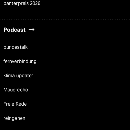
panterpreis 2026
Podcast
bundestalk
fernverbindung
klima update°
Mauerecho
Freie Rede
reingehen