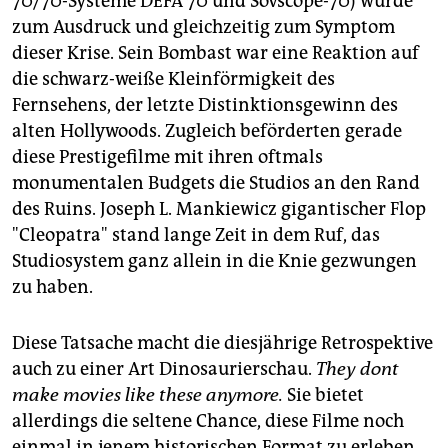
70/70-Systeme DEFA 70 und Sovscope-70) wurde
zum Ausdruck und gleichzeitig zum Symptom
dieser Krise. Sein Bombast war eine Reaktion auf
die schwarz-weiße Kleinförmigkeit des
Fernsehens, der letzte Distinktionsgewinn des
alten Hollywoods. Zugleich beförderten gerade
diese Prestigefilme mit ihren oftmals
monumentalen Budgets die Studios an den Rand
des Ruins. Joseph L. Mankiewicz gigantischer Flop
"Cleopatra" stand lange Zeit in dem Ruf, das
Studiosystem ganz allein in die Knie gezwungen
zu haben.
Diese Tatsache macht die diesjährige Retrospektive
auch zu einer Art Dinosaurierschau.
They dont
make movies like these anymore.
Sie bietet
allerdings die seltene Chance, diese Filme noch
einmal in jenem historischen Format zu erleben,