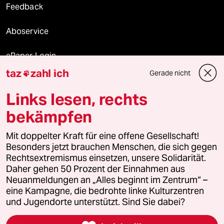
Feedback
Aboservice
ePaper Login
taz
zahl ich
Gerade nicht

Downloads für Abonnierende
Links lesen, rechts
bekämpfen
© 2026 taz Verlags und Vertriebs GmbH
Alle Rechte vorbehalten. Bei rechtlichen Fragen oder für Genehmigungen
Mit doppelter Kraft für eine offene Gesellschaft!
wenden Sie sich bitte an
lizenzen@taz.de
Besonders jetzt brauchen Menschen, die sich gegen
Rechtsextremismus einsetzen, unsere Solidarität.
Daher gehen 50 Prozent der Einnahmen aus
Feedback
Redaktionsstatut
Kommune-Richtlinien
KI-
Neuanmeldungen an „Alles beginnt im Zentrum“ –
eine Kampagne, die bedrohte linke Kulturzentren
Leitlinie
Informant
Datenschutz
Impressum
AGB
und Jugendorte unterstützt. Sind Sie dabei?
Seitenwende
Einwilligungen widerrufen (Ads)