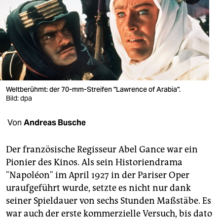
berlin
nord
wahrheit
verlag
verlag
Weltberühmt: der 70-mm-Streifen "Lawrence of Arabia".
Bild: dpa
veranstaltungen
Von
Andreas Busche
shop
fragen & hilfe
Der französische Regisseur Abel Gance war ein
Pionier des Kinos. Als sein Historiendrama
unterstützen
"Napoléon" im April 1927 in der Pariser Oper
abo
uraufgeführt wurde, setzte es nicht nur dank
seiner Spieldauer von sechs Stunden Maßstäbe. Es
genossenschaft
war auch der erste kommerzielle Versuch, bis dato