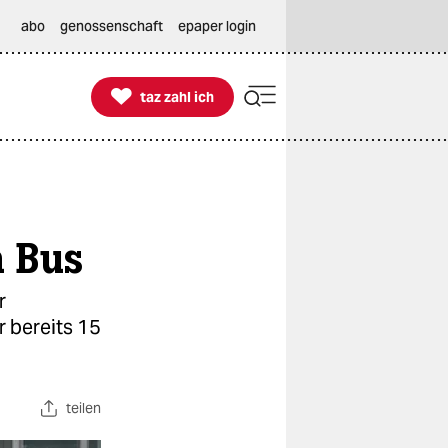
abo
genossenschaft
epaper login

taz zahl ich
taz zahl ich
 Bus
r
r bereits 15
teilen