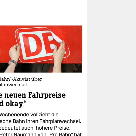
Bahn“-Aktivist über
planwechsel
e neuen Fahrpreise
d okay“
ochenende vollzieht die
sche Bahn ihren Fahrplanwechsel.
bedeutet auch: höhere Preise.
-Peter Naumann von „Pro Bahn“ hat