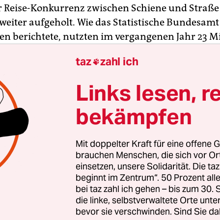
er Reise-Konkurrenz zwischen Schiene und Straße
weiter aufgeholt. Wie das Statistische Bundesamt
en berichtete, nutzten im vergangenen Jahr 23 M
 die Fernbuslinien. Das war ein Anstieg um 47 Pro
taz
zahl ich

 hatten 15,9 Millionen Menschen Linienfernbusse
13 waren es noch 8,2 Millionen Passagiere gewese
Links lesen, r
ch zur Bahn, die 131,4 Millionen Menschen im Jah
bekämpfen
hatte, konnten die Fernbusse ihren Marktanteil au
höhen. Im Jahr 2013 hatte der Anteil der Fernbus
Mit doppelter Kraft für eine offene G
9 Prozent gelegen.
brauchen Menschen, die sich vor O
einsetzen, unsere Solidarität. Die ta
beginnt im Zentrum“. 50 Prozent a
bei taz zahl ich gehen – bis zum 30
die linke, selbstverwaltete Orte unte
bevor sie verschwinden. Sind Sie da