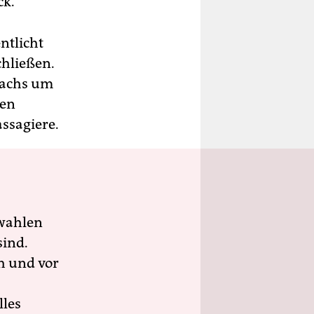
ck.
ntlicht
chließen.
wachs um
Den
ssagiere.
wahlen
sind.
h und vor
lles