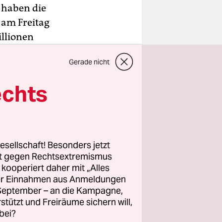
 haben die
 am Freitag
illionen
zent – ein
Gerade nicht
 genutzt.
n.
echts
r 2015
f 15
reisenden
esellschaft! Besonders jetzt
rt gegen Rechtsextremismus
z kooperiert daher mit „Alles
ller Einnahmen aus Anmeldungen
. September – an die Kampagne,
rstützt und Freiräume sichern will,
bei?