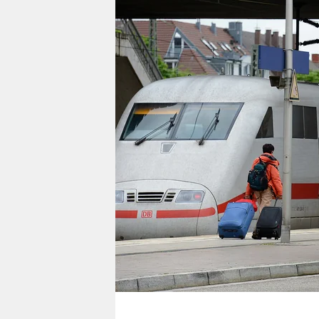
berlin
nord
wahrheit
verlag
verlag
veranstaltungen
shop
fragen & hilfe
unterstützen
abo
genossenschaft