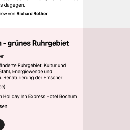
ts dagegen.
view von
Richard Rother
 - grünes Ruhrgebiet
er
ränderte Ruhrgebiet: Kultur und
Stahl, Energiewende und
a. Renaturierung der Emscher
se)
m Holiday Inn Express Hotel Bochum
isen