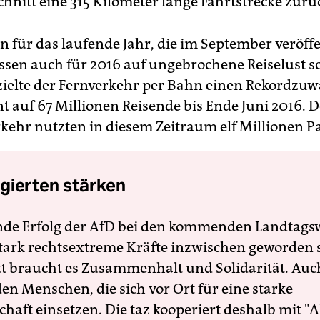
hnitt eine 315 Kilometer lange Fahrtstrecke zurü
n für das laufende Jahr, die im September veröffe
ssen auch für 2016 auf ungebrochene Reiselust s
ielte der Fernverkehr per Bahn einen Rekordzu
nt auf 67 Millionen Reisende bis Ende Juni 2016. 
kehr nutzten in diesem Zeitraum elf Millionen Pa
gierten stärken
nde Erfolg der AfD bei den kommenden Landtags
 stark rechtsextreme Kräfte inzwischen geworden 
zt braucht es Zusammenhalt und Solidarität. Auc
en Menschen, die sich vor Ort für eine starke
schaft einsetzen. Die taz kooperiert deshalb mit "A