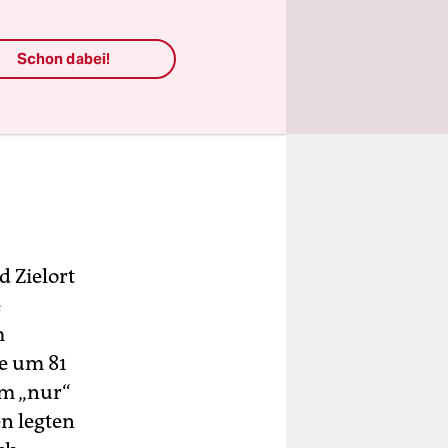
Schon dabei!
 Zielort
e
m
re um 81
hm „nur“
n legten