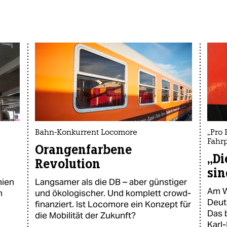
Bahn-Konkurrent Locomore
„Pro 
Fahr
Orangenfarbene
„Di
Revolution
sin
nien
Langsamer als die DB – aber günstiger
Am W
n
und ökologischer. Und komplett crowd-
Deut
finanziert. Ist Locomore ein Konzept für
Das 
die Mobilität der Zukunft?
Karl