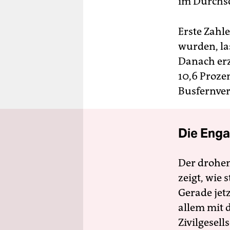
im Durchsc
Erste Zahle
wurden, la
Danach erz
10,6 Proze
Busfernver
Die Enga
Der drohe
zeigt, wie
Gerade jet
allem mit d
Zivilgesell