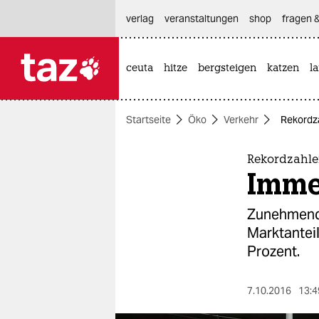
hautnavigation anspringen
hauptinhalt anspringen
footer anspringen
verlag
veranstaltungen
shop
fragen &
ceuta
hitze
bergsteigen
katzen
l

taz zahl ich
taz zahl ich
Startseite
Öko
Verkehr
Rekordz
themen
politik
Rekordzahle
Imme
öko
Zunehmend 
gesellschaft
Marktanteil
Prozent.
kultur
sport
7.10.2016
13:4