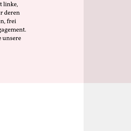
 linke,
ür deren
n, frei
ngagement.
e unsere