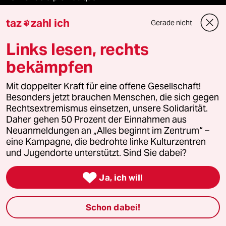
taz
zahl ich
taz Archiv
Gerade nicht

Links lesen, rechts
bekämpfen
Mehr taz Angebote
Mit doppelter Kraft für eine offene Gesellschaft!
Besonders jetzt brauchen Menschen, die sich gegen
Reisen
Rechtsextremismus einsetzen, unsere Solidarität.
Daher gehen 50 Prozent der Einnahmen aus
Kantine
Neuanmeldungen an „Alles beginnt im Zentrum“ –
eine Kampagne, die bedrohte linke Kulturzentren
Shop
und Jugendorte unterstützt. Sind Sie dabei?
Anzeigen

Ja, ich will
Schon dabei!
Fragen & Hilfe