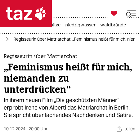

taz zahl ich
krieg in der ukraine
hitze
niedrigwasser
waldbrände

taz zahl ich
us
Regisseurin über Matriarchat: „Feminismus heißt für mich, nie
taz zahl ich
themen
Regisseurin über Matriarchat
„Feminismus heißt für mich,
politik
niemanden zu
öko
unterdrücken“
gesellschaft
In ihrem neuen Film „Die geschützten Männer“
erprobt Irene von Alberti das Matriarchat in Berlin.
kultur
Sie spricht über lachendes Nachdenken und Satire.
sport
10.12.2024
20:00 Uhr
teilen