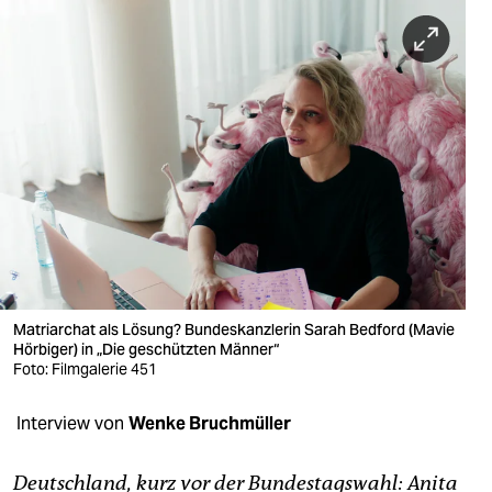
berlin
nord
wahrheit
verlag
verlag
veranstaltungen
shop
fragen & hilfe
Matriarchat als Lösung? Bundes­kanzlerin Sarah Bedford (Mavie
Hörbiger) in „Die geschützten Männer“
unterstützen
Foto: Filmgalerie 451
abo
Interview von
Wenke Bruchmüller
genossenschaft
Deutschland, kurz vor der Bundestagswahl: Anita