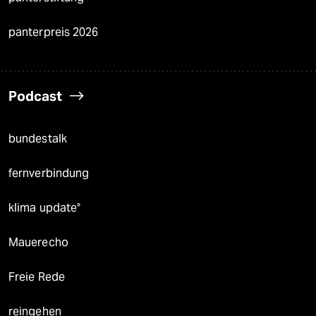
panterpreis 2026
Podcast
bundestalk
fernverbindung
klima update°
Mauerecho
Freie Rede
reingehen