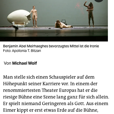
berlin
nord
wahrheit
verlag
verlag
Benjamin Abel Meirhaeghes bevorzugtes Mittel ist die Ironie
Foto: Apollonia T. Bitzan
veranstaltungen
Von
Michael Wolf
shop
fragen & hilfe
Man stelle sich einen Schauspieler auf dem
Höhepunkt seiner Karriere vor. In einem der
unterstützen
renommiertesten Theater Europas hat er die
abo
riesige Bühne eine Szene lang ganz für sich allein.
Er spielt niemand Geringeren als Gott. Aus einem
genossenschaft
Eimer kippt er erst etwas Erde auf die Bühne,