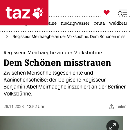

taz zahl ich
hitze
krieg in der ukraine
niedrigwasser
ceuta
waldbrän

taz zahl ich
te
Regisseur Meirhaeghe an der Volksbühne: Dem Schönen misstr
taz zahl ich
themen
Regisseur Meirhaeghe an der Volksbühne
Dem Schönen misstrauen
politik
Zwischen Menschheitsgeschichte und
öko
Kaninchenscheiße: der belgische Regisseur
Benjamin Abel Meirhaeghe inszeniert an der Berliner
gesellschaft
Volksbühne.
kultur
26.11.2023
13:52 Uhr
teilen
sport