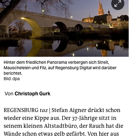
berlin
nord
wahrheit
verlag
verlag
Hinter dem friedlichen Panorama verbergen sich Streit,
veranstaltungen
Mauscheleien und Filz, auf Regensburg Digital wird darüber
berichtet.
shop
Bild: dpa
fragen & hilfe
Von
Christoph Gurk
unterstützen
REGENSBURG
taz
| Stefan Aigner drückt schon
abo
wieder eine Kippe aus. Der 37-Jährige sitzt in
genossenschaft
seinem kleinen Altstadtbüro, der Rauch hat die
Wände schon etwas gelb gefärbt. Von hier aus