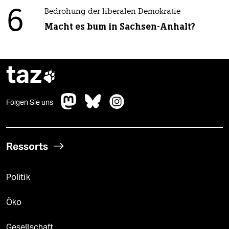
6
Bedrohung der liberalen Demokratie
Macht es bum in Sachsen-Anhalt?
taz

Folgen Sie uns
Ressorts
Politik
Öko
Gesellschaft