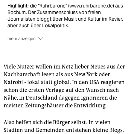
Highlight: die "Ruhrbarone" (
www.ruhrbarone.de
) aus
Bochum. Der Zusammenschluss von freien
Journalisten bloggt über Musik und Kultur im Revier,
aber auch über Lokalpolitik.
mehr anzeigen
Hyperlokal: Für die "Prenzlauer Berg Nachrichten"
(
www.prenzlauerberg-nachrichten.de
) berichten
Hobbyschreiber und Journalisten ausschließlich über
das Viertel.
Viele Nutzer wollen im Netz lieber Neues aus der
Nachbarschaft lesen als aus New York oder
Hansdampf: Hardy Prothmann (
www.prothmann.org
)
Nairobi - lokal statt global. In den USA reagieren
betreibt rund um Mannheim vier Blogs mit
Nachbarschaftsnachrichten, die er alle über Werbung
schon die ersten Verlage auf den Wunsch nach
finanziert.
Nähe, in Deutschland dagegen ignorieren die
meisten Zeitungshäuser die Entwicklung.
Handreichung: Eine gute Übersicht bietet
www.kiezblogs.de
Also helfen sich die Bürger selbst: In vielen
Städten und Gemeinden entstehen kleine Blogs.