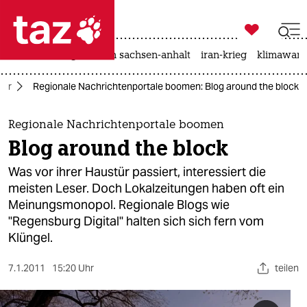

taz zahl ich
hitze
landtagswahl in sachsen-anhalt
iran-krieg
klimawand

taz zahl ich
tur
Regionale Nachrichtenportale boomen: Blog around the block
taz zahl ich
themen
Regionale Nachrichtenportale boomen
Blog around the block
politik
Was vor ihrer Haustür passiert, interessiert die
öko
meisten Leser. Doch Lokalzeitungen haben oft ein
Meinungsmonopol. Regionale Blogs wie
gesellschaft
"Regensburg Digital" halten sich sich fern vom
Klüngel.
kultur
7.1.2011
15:20 Uhr
teilen
sport