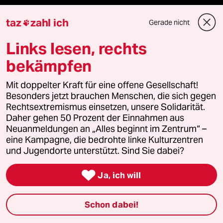
Aboservice
taz
zahl ich
Gerade nicht

Links lesen, rechts
ePaper Login
bekämpfen
Downloads für Abonnierende
Mit doppelter Kraft für eine offene Gesellschaft!
Besonders jetzt brauchen Menschen, die sich gegen
Rechtsextremismus einsetzen, unsere Solidarität.
© 2026 taz Verlags und Vertriebs GmbH
Daher gehen 50 Prozent der Einnahmen aus
Alle Rechte vorbehalten. Bei rechtlichen Fragen oder für Genehmigungen
Neuanmeldungen an „Alles beginnt im Zentrum“ –
wenden Sie sich bitte an
lizenzen@taz.de
eine Kampagne, die bedrohte linke Kulturzentren
und Jugendorte unterstützt. Sind Sie dabei?
Feedback
Redaktionsstatut
Kommune-Richtlinien
KI-

Ja, ich will
Leitlinie
Informant
Datenschutz
Impressum
AGB
Schon dabei!
Seitenwende
Einwilligungen widerrufen (Ads)