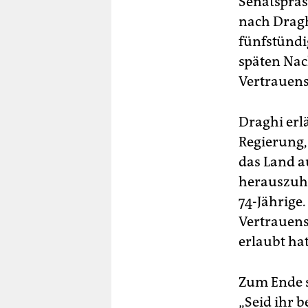
Senatspräs
nach Dragh
fünfstündi
späten Nac
Vertrauen
Draghi erlä
Regierung,
das Land a
herauszuhol
74-Jährige.
Vertrauens,
erlaubt ha
Zum Ende s
„Seid ihr 