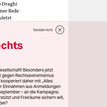
o Draghi
iner Rede
uletzt
 hinter ihn
Gerade nicht
echts
s er sich
ammer
esetzt.
esellschaft! Besonders jetzt
n Lage
rt gegen Rechtsextremismus
t am
z kooperiert daher mit „Alles
ller Einnahmen aus Anmeldungen
in, weil
. September – an die Kampagne,
einer
rstützt und Freiräume sichern will,
eine klare
bei?