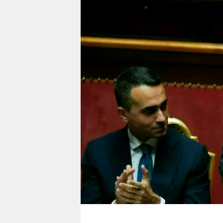
berlin
nord
wahrheit
verlag
verlag
veranstaltungen
shop
fragen & hilfe
unterstützen
abo
genossenschaft