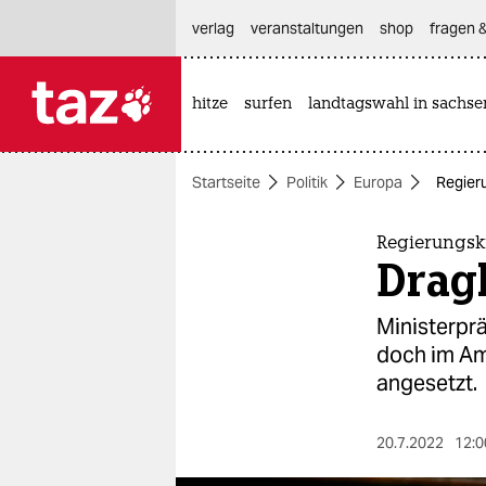
hautnavigation anspringen
hauptinhalt anspringen
footer anspringen
verlag
veranstaltungen
shop
fragen &
hitze
surfen
landtagswahl in sachse

taz zahl ich
taz zahl ich
Startseite
Politik
Europa
Regieru
themen
politik
Regierungskr
Drag
öko
Ministerprä
gesellschaft
doch im Am
angesetzt.
kultur
sport
20.7.2022
12:0