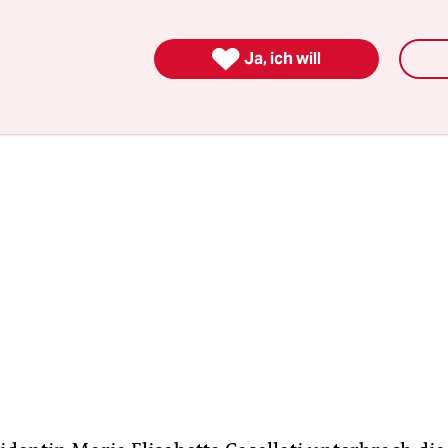
 Geste, erklärte Draghi nun in seiner mit Spannun
 Rede.

Ja, ich will