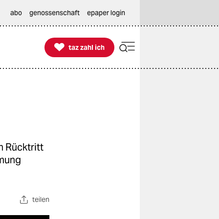
abo
genossenschaft
epaper login

taz zahl ich
taz zahl ich
n Rücktritt
mmung
teilen