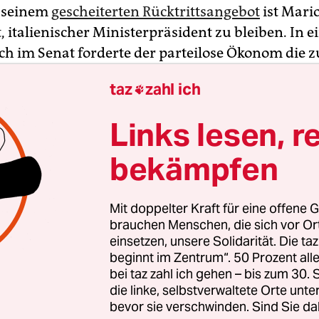
 seinem
gescheiterten Rücktrittsangebot
ist Mari
, italienischer Ministerpräsident zu bleiben. In e
h im Senat forderte der parteilose Ökonom die z
nen Regierungsparteien aber auf, sich geschlossen
taz
zahl ich

kutive zu stellen. Für den Abend ist eine
abstimmung in der kleineren der beiden
Links lesen, r
skammern anberaumt. Gewinnt Draghi diese, mus
das Vertrauen in der größeren Abgeordnetenk
bekämpfen
 lassen. Die Sitzung dort ist für Donnerstag ang
Mit doppelter Kraft für eine offene G
ste sich wegen der Regierungskrise zur aktuelle
brauchen Menschen, die sich vor O
aatschef Sergio Mattarella hatten seinen Rücktrit
einsetzen, unsere Solidarität. Die ta
beginnt im Zentrum“. 50 Prozent a
n Donnerstag abgelehnt. Diesen reichte Draghi e
bei taz zahl ich gehen – bis zum 30
tregierende Fünf-Sterne-Bewegung
im Senat bei 
die linke, selbstverwaltete Orte unte
 nicht das Vertrauen aussprach. Dieser Akt sei 
bevor sie verschwinden. Sind Sie da