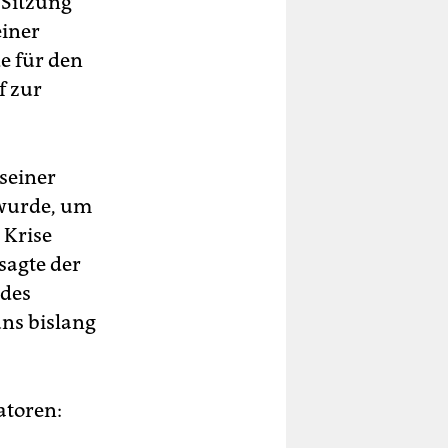
 Sitzung
einer
e für den
f zur
 seiner
 wurde, um
 Krise
 sagte der
 des
uns bislang
atoren: