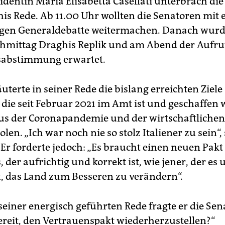
identin Maria Elisabetta Casellati unterbrach die
is Rede. Ab 11.00 Uhr wollten die Senatoren mit 
gen Generaldebatte weitermachen. Danach wurd
hmittag Draghis Replik und am Abend der Aufru
sabstimmung erwartet.
uterte in seiner Rede die bislang erreichten Ziele
 die seit Februar 2021 im Amt ist und geschaffen
us der Coronapandemie und der wirtschaftlichen
en. „Ich war noch nie so stolz Italiener zu sein“,
 Er forderte jedoch: „Es braucht einen neuen Pakt
 der aufrichtig und korrekt ist, wie jener, der es 
t, das Land zum Besseren zu verändern“.
einer energisch geführten Rede fragte er die Sen
bereit, den Vertrauenspakt wiederherzustellen?“