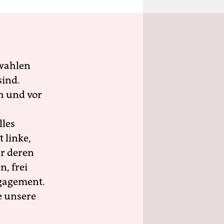
wahlen
sind.
h und vor
lles
 linke,
ür deren
n, frei
ngagement.
e unsere