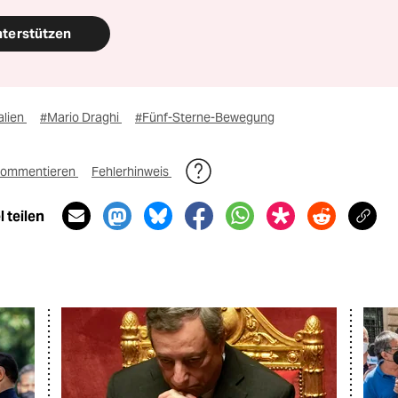
nterstützen
alien
#Mario Draghi
#Fünf-Sterne-Bewegung
ommentieren
Fehlerhinweis
 teilen