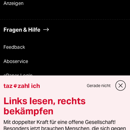
Anzeigen
Fragen & Hilfe
Feedback
Aboservice
ePaper Login
taz
zahl ich
Gerade nicht

Downloads für Abonnierende
Links lesen, rechts
bekämpfen
© 2026 taz Verlags und Vertriebs GmbH
Alle Rechte vorbehalten. Bei rechtlichen Fragen oder für Genehmigungen
Mit doppelter Kraft für eine offene Gesellschaft!
wenden Sie sich bitte an
lizenzen@taz.de
Besonders jetzt brauchen Menschen, die sich gegen