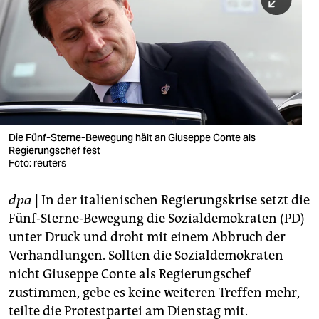
berlin
nord
wahrheit
verlag
verlag
Die Fünf-Sterne-Bewegung hält an Giuseppe Conte als
Regierungschef fest
veranstaltungen
Foto: reuters
shop
dpa
| In der italienischen Regierungskrise setzt die
fragen & hilfe
Fünf-Sterne-Bewegung die Sozialdemokraten (PD)
unterstützen
unter Druck und droht mit einem Abbruch der
Verhandlungen. Sollten die Sozialdemokraten
abo
nicht Giuseppe Conte als Regierungschef
zustimmen, gebe es keine weiteren Treffen mehr,
genossenschaft
teilte die Protestpartei am Dienstag mit.