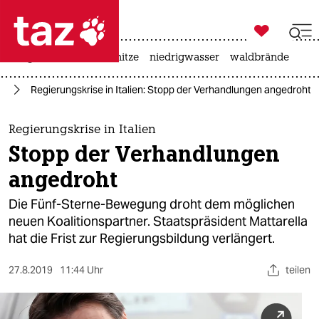

taz zahl ich
krieg in der ukraine
hitze
niedrigwasser
waldbrände

taz zahl ich
pa
Regierungskrise in Italien: Stopp der Verhandlungen angedroht
taz zahl ich
themen
Regierungskrise in Italien
Stopp der Verhandlungen
politik
angedroht
öko
Die Fünf-Sterne-Bewegung droht dem möglichen
neuen Koalitionspartner. Staatspräsident Mattarella
gesellschaft
hat die Frist zur Regierungsbildung verlängert.
kultur
27.8.2019
11:44 Uhr
teilen
sport