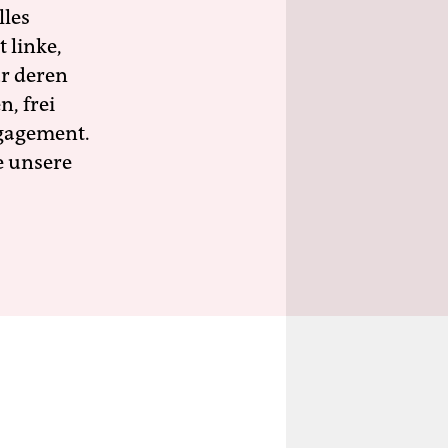
lles
 linke,
ür deren
n, frei
ngagement.
e unsere