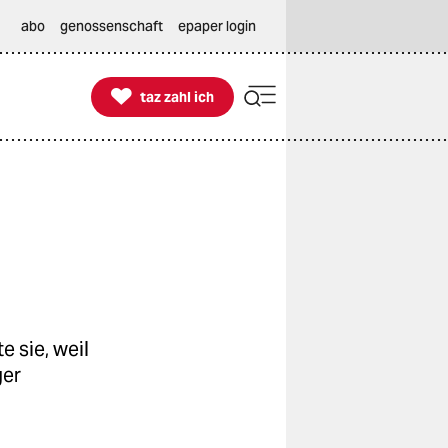
abo
genossenschaft
epaper login

taz zahl ich
taz zahl ich
e sie, weil
ger