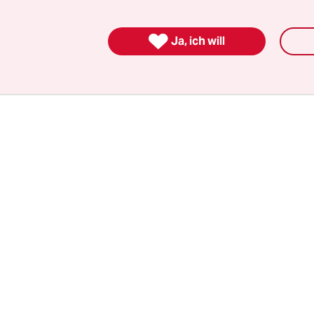
weisätze-Statement wird als Grund ein „schwerer
bruch in der Regierung“ genannt. Konkret geht 

 verurteilten Sexualstraftätern.
Ja, ich will