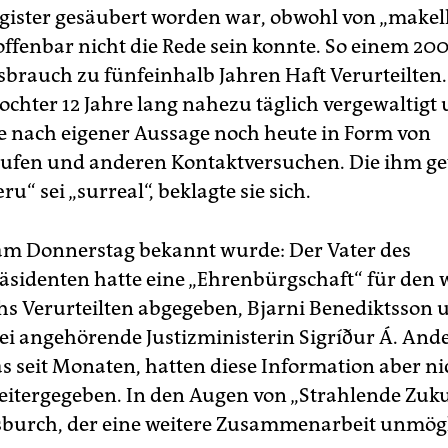
egister gesäubert worden war, obwohl von „makel
ffenbar nicht die Rede sein konnte. So einem 20
brauch zu fünfeinhalb Jahren Haft Verurteilten. 
tochter 12 Jahre lang nahezu täglich vergewaltigt
sie nach eigener Aussage noch heute in Form von
ufen und anderen Kontaktversuchen. Die ihm g
ru“ sei „surreal“, beklagte sie sich.
m Donnerstag bekannt wurde: Der Vater des
äsidenten hatte eine „Ehrenbürgschaft“ für den
s Verurteilten abgegeben, Bjarni Benediktsson 
tei angehörende Justizministerin Sigríður Á. And
s seit Monaten, hatten diese Information aber ni
eitergegeben. In den Augen von „Strahlende Zuku
burch, der eine weitere Zusammenarbeit unmög