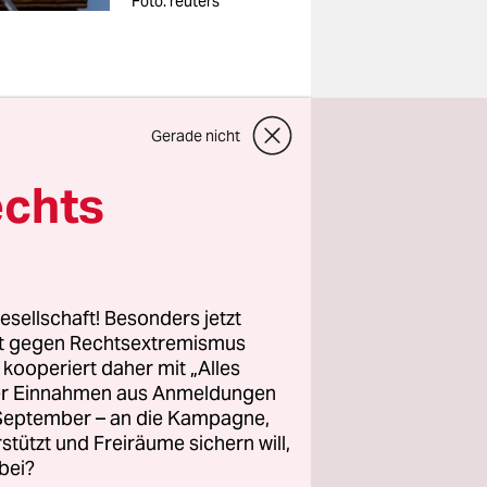
Foto: reuters
Gerade nicht
echts
nate nach
ständigt
r am Ende.
ch keine
esellschaft! Besonders jetzt
rt gegen Rechtsextremismus
z kooperiert daher mit „Alles
ller Einnahmen aus Anmeldungen
de Zukunft“
. September – an die Kampagne,
em
rstützt und Freiräume sichern will,
ekündigt.
bei?