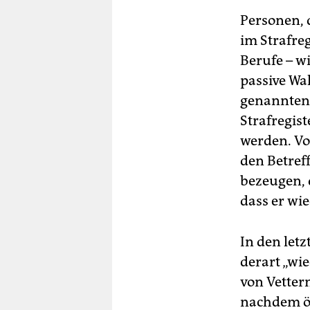
Personen, 
im Strafre
Berufe – w
passive Wa
genannten 
Strafregis
werden. Vo
den Betref
bezeugen, 
dass er wie
In den let
derart „wi
von Vetter
nachdem öf