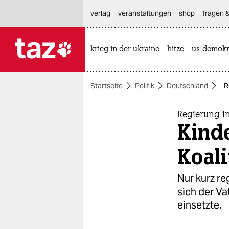
hautnavigation anspringen
hauptinhalt anspringen
footer anspringen
verlag
veranstaltungen
shop
fragen &
krieg in der ukraine
hitze
us-demokr

taz zahl ich
taz zahl ich
Startseite
Politik
Deutschland
R
themen
politik
Regierung in
Kind
öko
Koali
gesellschaft
Nur kurz re
kultur
sich der Va
einsetzte.
sport