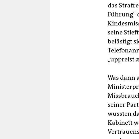
das Strafr
Führung“ o
Kindesmiss
seine Stief
belästigt 
Telefonanr
„uppreist æ
Was dann a
Ministerpr
Missbrauch
seiner Par
wussten da
Kabinett w
Vertrauens