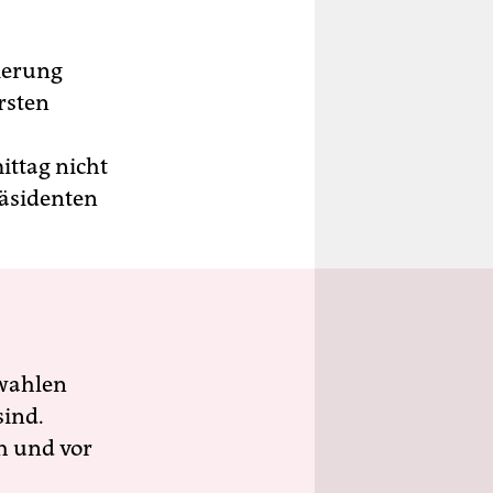
gierung
rsten
ittag nicht
räsidenten
wahlen
sind.
h und vor