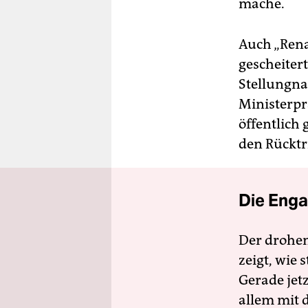
mache.
Auch „Renai
gescheiter
Stellungna
Ministerpr
öffentlich
den Rücktri
Die Enga
Der drohe
zeigt, wie
Gerade jet
allem mit d