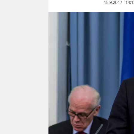
berlin
15.9.2017
14:1
nord
wahrheit
verlag
verlag
veranstaltungen
shop
fragen & hilfe
unterstützen
abo
genossenschaft