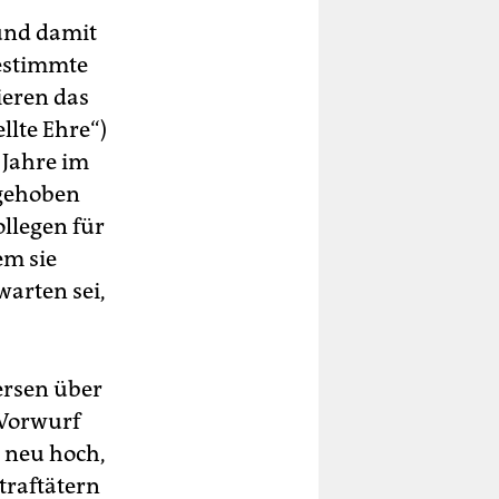
 und damit
bestimmte
ieren das
llte Ehre“)
 Jahre im
fgehoben
llegen für
em sie
warten sei,
ersen über
 Vorwurf
e neu hoch,
traftätern