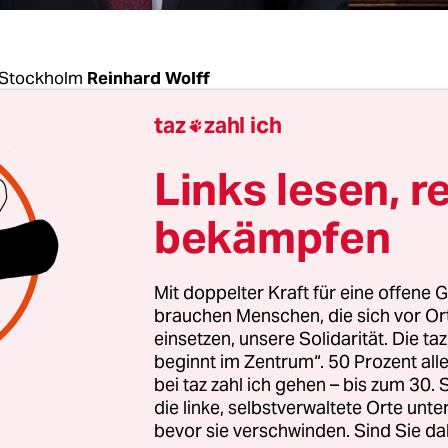
 Stockholm
Reinhard Wolff
taz
zahl ich

 hatte es gedauert, bis die isländischen
Links lesen, r
parteien sich Mitte Januar und zweieinhalb Mo
entswahlen endlich auf eine neue Regierung ver
bekämpfen
ch gerade einmal acht Monaten ist sie nun wiede
hatte das in der Geschichte des Landes bislang no
Mit doppelter Kraft für eine offene G
egierung geschafft.
brauchen Menschen, die sich vor O
einsetzen, unsere Solidarität. Die ta
beginnt im Zentrum“. 50 Prozent a
ht zum Freitag hatte die rechtsliberale „Strahlen
bei taz zahl ich gehen – bis zum 30
ion unter Regierungschef Bjarni Benediktsson, d
die linke, selbstverwaltete Orte unte
en der konservativen Selbständigkeitspartei aufg
bevor sie verschwinden. Sind Sie da