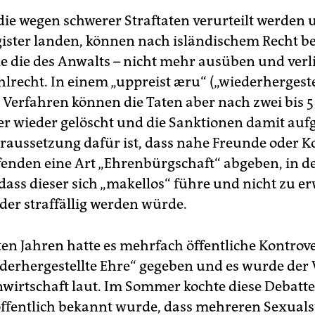
die wegen schwerer Straftaten verurteilt werden
gister landen, können nach isländischem Recht 
ie die des Anwalts – nicht mehr ausüben und verl
hlrecht. In einem „uppreist æru“ („wiederhergeste
Verfahren können die Taten aber nach zwei bis 5
ter wieder gelöscht und die Sanktionen damit au
raussetzung dafür ist, dass nahe Freunde oder Ko
fenden eine Art „Ehrenbürgschaft“ abgeben, in d
dass dieser sich „makellos“ führe und nicht zu er
der straffällig werden würde.
zten Jahren hatte es mehrfach öffentliche Kontrov
ederhergestellte Ehre“ gegeben und es wurde der
nwirtschaft laut. Im Sommer kochte diese Debatt
fentlich bekannt wurde, dass mehreren Sexuals