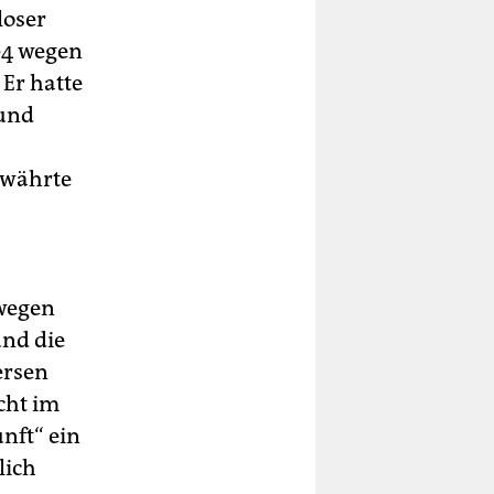
loser
04 wegen
Er hatte
 und
ewährte
 wegen
und die
ersen
cht im
nft“ ein
lich