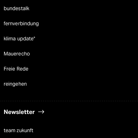
bundestalk
fernverbindung
klima update°
Mauerecho
Freie Rede
reingehen
Newsletter
team zukunft