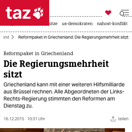

taz zahl ich
krieg in der ukraine
hitze
us-demokraten
nahost-konflikt

taz zahl ich
nland
Reformpaket in Griechenland: Die Regierungsmehrheit sitzt
taz zahl ich
themen
Reformpaket in Griechenland
Die Regierungsmehrheit
politik
sitzt
öko
Griechenland kann mit einer weiteren Hilfsmilliarde
aus Brüssel rechnen. Alle Abgeordneten der Links-
gesellschaft
Rechts-Regierung stimmten den Reformen am
Dienstag zu.
kultur
sport
16.12.2015
10:31 Uhr
teilen