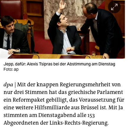
berlin
nord
wahrheit
verlag
verlag
veranstaltungen
Jepp, dafür: Alexis Tsipras bei der Abstimmung am Dienstag
Foto: ap
shop
dpa
| Mit der knappen Regierungsmehrheit von
fragen & hilfe
nur drei Stimmen hat das griechische Parlament
unterstützen
ein Reformpaket gebilligt, das Voraussetzung für
eine weitere Hilfsmilliarde aus Brüssel ist. Mit Ja
abo
stimmten am Dienstagabend alle 153
genossenschaft
Abgeordneten der Links-Rechts-Regierung.