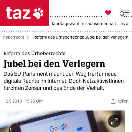

taz zahl ich
niedrigwasser
rente
landtagswahl in sachsen-anhalt
hybri

taz zahl ich
Urheberrecht
Reform des Urheberrechts: Jubel bei den Verlegern
taz zahl ich
themen
Reform des Urheberrechts
Jubel bei den Verlegern
politik
Das EU-Parlament macht den Weg frei für neue
öko
digitale Rechte im Internet. Doch NetzaktivistInnen
fürchten Zensur und das Ende der Vielfalt.
gesellschaft
12.9.2018
19:25 Uhr
teilen
kultur
sport