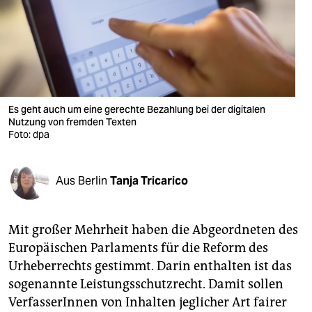
berlin
nord
wahrheit
verlag
Es geht auch um eine gerechte Bezahlung bei der digitalen
verlag
Nutzung von fremden Texten
Foto: dpa
veranstaltungen
shop
Aus Berlin
Tanja Tricarico
fragen & hilfe
Mit großer Mehrheit haben die Abgeordneten des
unterstützen
Europäischen Parlaments für die Reform des
abo
Urheberrechts gestimmt. Darin enthalten ist das
sogenannte Leistungsschutzrecht. Damit sollen
genossenschaft
VerfasserInnen von Inhalten jeglicher Art fairer