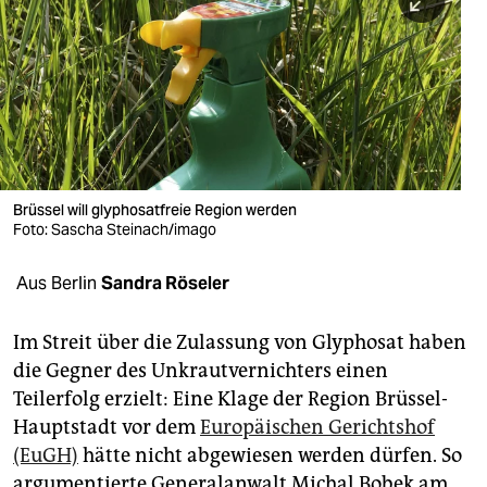
berlin
nord
wahrheit
verlag
verlag
Brüssel will glyphosatfreie Region werden
Foto: Sascha Steinach/imago
veranstaltungen
shop
Aus Berlin
Sandra Röseler
fragen & hilfe
Im Streit über die Zulassung von Glyphosat haben
unterstützen
die Gegner des Unkrautvernichters einen
Teilerfolg erzielt: Eine Klage der Region Brüssel-
abo
Hauptstadt vor dem
Europäischen Gerichtshof
genossenschaft
(EuGH)
hätte nicht abgewiesen werden dürfen. So
argumentierte Generalanwalt Michal Bobek am