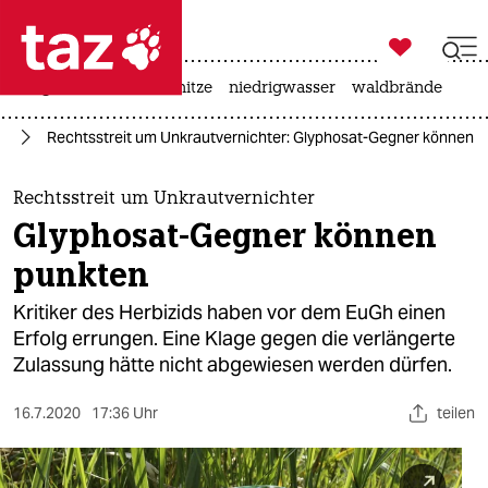

taz zahl ich
krieg in der ukraine
hitze
niedrigwasser
waldbrände

taz zahl ich
at
Rechtsstreit um Unkrautvernichter: Glyphosat-Gegner können 
taz zahl ich
themen
Rechtsstreit um Unkrautvernichter
Glyphosat-Gegner können
politik
punkten
öko
Kritiker des Herbizids haben vor dem EuGh einen
Erfolg errungen. Eine Klage gegen die verlängerte
gesellschaft
Zulassung hätte nicht abgewiesen werden dürfen.
kultur
16.7.2020
17:36 Uhr
teilen
sport