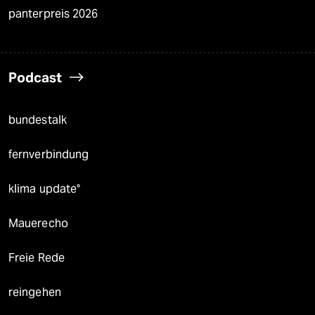
panterpreis 2026
Podcast
bundestalk
fernverbindung
klima update°
Mauerecho
Freie Rede
reingehen