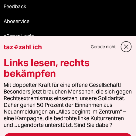
Feedback
Aboservice
ePaper Login
taz
zahl ich
Gerade nicht

Downloads für Abonnierende
Links lesen, rechts
bekämpfen
© 2026 taz Verlags und Vertriebs GmbH
Mit doppelter Kraft für eine offene Gesellschaft!
Alle Rechte vorbehalten. Bei rechtlichen Fragen oder für Genehmigungen
wenden Sie sich bitte an
lizenzen@taz.de
Besonders jetzt brauchen Menschen, die sich gegen
Rechtsextremismus einsetzen, unsere Solidarität.
Daher gehen 50 Prozent der Einnahmen aus
Feedback
Redaktionsstatut
Kommune-Richtlinien
KI-
Neuanmeldungen an „Alles beginnt im Zentrum“ –
eine Kampagne, die bedrohte linke Kulturzentren
Leitlinie
Informant
Datenschutz
Impressum
AGB
und Jugendorte unterstützt. Sind Sie dabei?