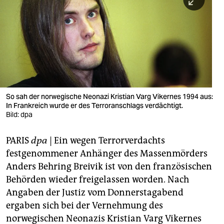
berlin
nord
wahrheit
verlag
verlag
So sah der norwegische Neonazi Kristian Varg Vikernes 1994 aus:
In Frankreich wurde er des Terroranschlags verdächtigt.
veranstaltungen
Bild: dpa
shop
PARIS
dpa
| Ein wegen Terrorverdachts
fragen & hilfe
festgenommener Anhänger des Massenmörders
unterstützen
Anders Behring Breivik ist von den französischen
Behörden wieder freigelassen worden. Nach
abo
Angaben der Justiz vom Donnerstagabend
ergaben sich bei der Vernehmung des
genossenschaft
norwegischen Neonazis Kristian Varg Vikernes