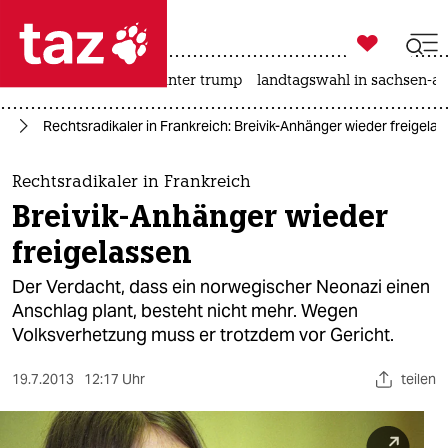

taz zahl ich
nahost-konflikt
usa unter trump
landtagswahl in sachsen-an

taz zahl ich
ch
Rechtsradikaler in Frankreich: Breivik-Anhänger wieder freigela
taz zahl ich
themen
Rechtsradikaler in Frankreich
Breivik-Anhänger wieder
politik
freigelassen
öko
Der Verdacht, dass ein norwegischer Neonazi einen
Anschlag plant, besteht nicht mehr. Wegen
gesellschaft
Volksverhetzung muss er trotzdem vor Gericht.
kultur
19.7.2013
12:17 Uhr
teilen
sport