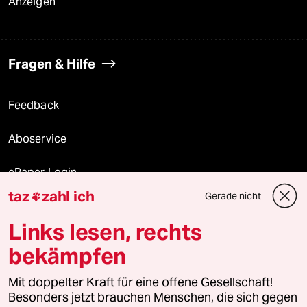
Anzeigen
Fragen & Hilfe
Feedback
Aboservice
ePaper Login
taz
zahl ich
Gerade nicht

Downloads für Abonnierende
Links lesen, rechts
bekämpfen
© 2026 taz Verlags und Vertriebs GmbH
Alle Rechte vorbehalten. Bei rechtlichen Fragen oder für Genehmigungen
Mit doppelter Kraft für eine offene Gesellschaft!
wenden Sie sich bitte an
lizenzen@taz.de
Besonders jetzt brauchen Menschen, die sich gegen