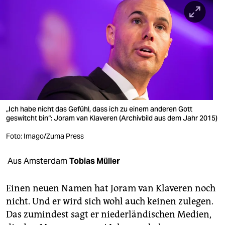
berlin
nord
wahrheit
verlag
verlag
veranstaltungen
„Ich habe nicht das Gefühl, dass ich zu einem anderen Gott
geswitcht bin“: Joram van Klaveren (Archivbild aus dem Jahr 2015)
shop
Foto: Imago/Zuma Press
fragen & hilfe
Aus Amsterdam
Tobias Müller
unterstützen
abo
Einen neuen Namen hat Joram van Klaveren noch
nicht. Und er wird sich wohl auch keinen zulegen.
genossenschaft
Das zumindest sagt er niederländischen Medien,