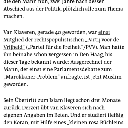
epaper login
die den Mann nun, zwei Jahre nach dessen
Abschied aus der Politik, plötzlich alle zum Thema
machen.
Van Klaveren, gerade 40 geworden, war
einst
Mitglied der rechtspopulistischen „Partij voor de
Vrijheid“
(„Partei für die Freiheit“/PVV). Man hatte
ihn beinahe schon vergessen in Den Haag, bis
dieser Tage bekannt wurde: Ausgerechnet der
Mann, der einst eine Parlamentsdebatte zum
„Marokkaner-Problem“ anfragte, ist jetzt Muslim
geworden.
Sein Übertritt zum Islam liegt schon drei Monate
zurück. Derzeit übt van Klaveren sich nach
eigenen Angaben im Beten. Und er studiert fleißig
den Koran, mit Hilfe eines „kleinen rosa Büchleins