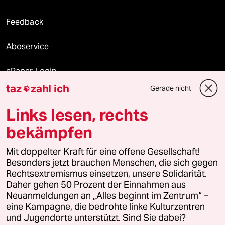
Feedback
Aboservice
ePaper Login
taz
zahl ich
Gerade nicht

Downloads für Abonnierende
Links lesen, rechts
bekämpfen
© 2026 taz Verlags und Vertriebs GmbH
Mit doppelter Kraft für eine offene Gesellschaft!
Alle Rechte vorbehalten. Bei rechtlichen Fragen oder für Genehmigungen
wenden Sie sich bitte an
lizenzen@taz.de
Besonders jetzt brauchen Menschen, die sich gegen
Rechtsextremismus einsetzen, unsere Solidarität.
Daher gehen 50 Prozent der Einnahmen aus
Feedback
Redaktionsstatut
Kommune-Richtlinien
KI-
Neuanmeldungen an „Alles beginnt im Zentrum“ –
eine Kampagne, die bedrohte linke Kulturzentren
Leitlinie
Informant
Datenschutz
Impressum
AGB
und Jugendorte unterstützt. Sind Sie dabei?