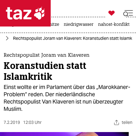

taz zahl ich
krieg in der ukraine
hitze
niedrigwasser
nahost-konflikt

taz zahl ich
pa
Rechtspopulist Joram van Klaveren: Koranstudien statt Islamkrit
taz zahl ich
themen
Rechtspopulist Joram van Klaveren
Koranstudien statt
politik
Islamkritik
öko
Einst wollte er im Parlament über das „Marokkaner-
Problem“ reden. Der niederländische
gesellschaft
Rechtspopulist Van Klaveren ist nun überzeugter
Muslim.
kultur
sport
7.2.2019
12:03 Uhr
teilen