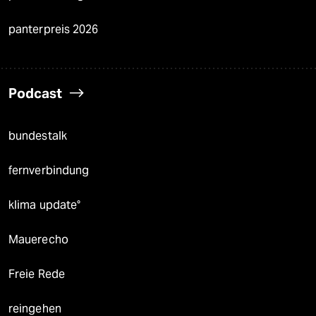
panterpreis 2026
Podcast
bundestalk
fernverbindung
klima update°
Mauerecho
Freie Rede
reingehen