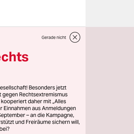
lls aus
Gerade nicht
 Postlow
d
echts
ers und
estätigt.
eher der
esellschaft! Besonders jetzt
ers:
Ob
rt gegen Rechtsextremismus
z kooperiert daher mit „Alles
ngestuften
ller Einnahmen aus Anmeldungen
. September – an die Kampagne,
rstützt und Freiräume sichern will,
bei?