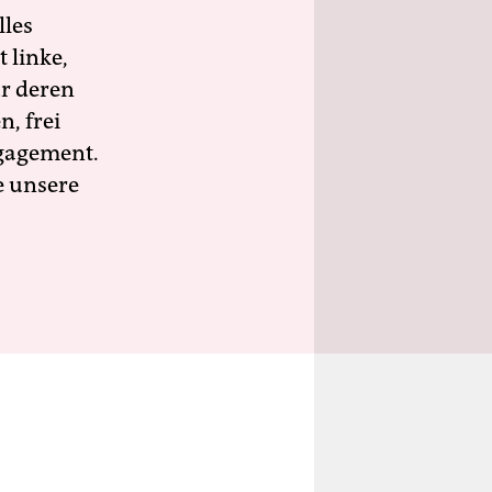
lles
 linke,
ür deren
n, frei
ngagement.
e unsere