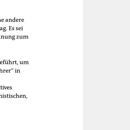
ne andere
g. Es sei
nennung zum
geführt, um
hrer“ in
tives
istischen,