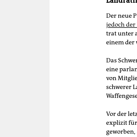
Landräti
Der neue P
jedoch der
trat unter
einem der 
Das Schwe
eine parla
von Mitgli
schwerer L
Waffengese
Vor der le
explizit f
geworben, 