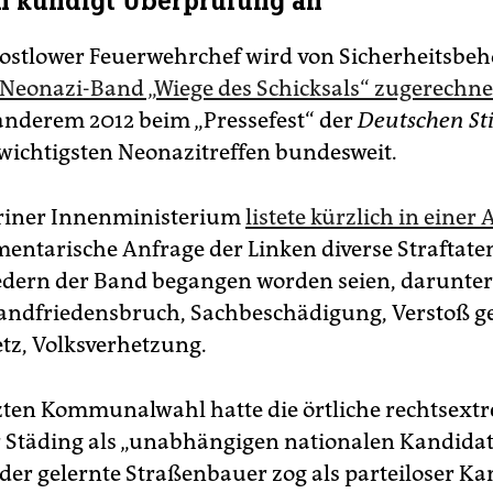
n kündigt Überprüfung an
ostlower Feuerwehrchef wird von Sicherheitsbe
 Neonazi-Band „Wiege des Schicksals“ zugerechne
 anderem 2012 beim „Pressefest“ der
Deutschen S
wichtigsten Neonazitreffen bundesweit.
riner Innenministerium
listete kürzlich in einer
mentarische Anfrage der Linken diverse Straftaten
edern der Band begangen worden seien, darunte
andfriedensbruch, Sachbeschädigung, Verstoß g
tz, Volksverhetzung.
tzten Kommunalwahl hatte die örtliche rechtsext
ür Städing als „unabhängigen nationalen Kandida
der gelernte Straßenbauer zog als parteiloser Ka