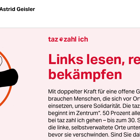
Astrid Geisler
| Die Entscheidung ist eine Provokation – jedenfa
taz
zahl ich

Landesregierung in Schwerin: Der Gemeinderat in
s Vorpommern-Greifswald) hat am Mittwochaben
Links lesen, r
 die Wahl des rechtsextremen Kommunalpolitik
bekämpfen
alf Städing zum Chef der Freiwilligen Feuerwehr b
lose Bürgermeister des Ortes, zugleich Amtsvorst
Mit doppelter Kraft für eine offene G
lam-Land, sagte laut
einem Bericht des Nordkuri
brauchen Menschen, die sich vor O
einsetzen, unsere Solidarität. Die ta
 einer vom Innenministerium als rechtsextrem ei
beginnt im Zentrum“. 50 Prozent a
 oder nicht, sei ihm „vollkommen egal“.
bei taz zahl ich gehen – bis zum 30
die linke, selbstverwaltete Orte unte
bevor sie verschwinden. Sind Sie da