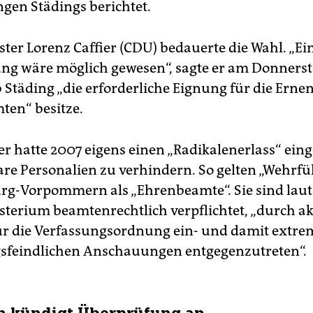
ngen Städings berichtet.
ter Lorenz Caffier (CDU) bedauerte die Wahl. „Ei
ng wäre möglich gewesen“, sagte er am Donnersta
ob Städing „die erforderliche Eignung für die Er
en“ besitze.
er hatte 2007 eigens einen „Radikalenerlass“ ein
are Personalien zu verhindern. So gelten „Wehrfü
g-Vorpommern als „Ehrenbeamte“. Sie sind laut
terium beamtenrechtlich verpflichtet, „durch ak
r die Verfassungsordnung ein- und damit extrem
sfeindlichen Anschauungen entgegenzutreten“.