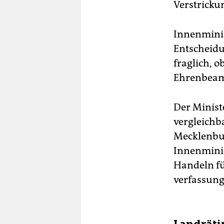
Verstricku
Innenminis
Entscheidu
fraglich, 
Ehrenbeamt
Der Minist
vergleichb
Mecklenbur
Innenminis
Handeln fü
verfassung