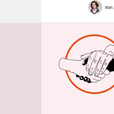
epaper login
Von
BERLIN
taz
Sicht der 
(Landkrei
einstimmig
Musikers R
Der partei
Region Ank
Städing in
Band spiele