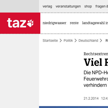
hautnavigation anspringen
hauptinhalt anspringen
footer anspringen
verlag
veranstaltungen
shop
fragen &
niedrigwasser
rente
landtagswahl i

taz zahl ich
taz zahl ich
Startseite
Politik
Deutschland
R
themen
politik
Rechtsextre
Viel 
öko
Die NPD-Ho
gesellschaft
Feuerwehrc
verhindern 
kultur
sport
21.2.2014
12:4