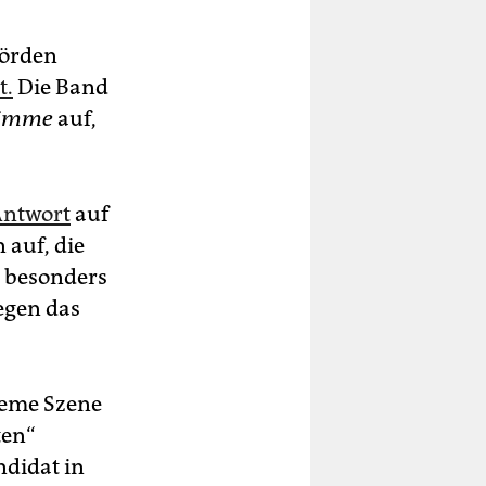
hörden
t.
Die Band
timme
auf,
 Antwort
auf
 auf, die
r besonders
egen das
reme Szene
ten“
ndidat in