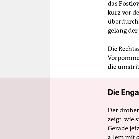
das Postlo
kurz vor de
überdurchs
gelang der
Die Rechtsa
Vorpommern
die umstri
Die Enga
Der drohe
zeigt, wie
Gerade jet
allem mit d