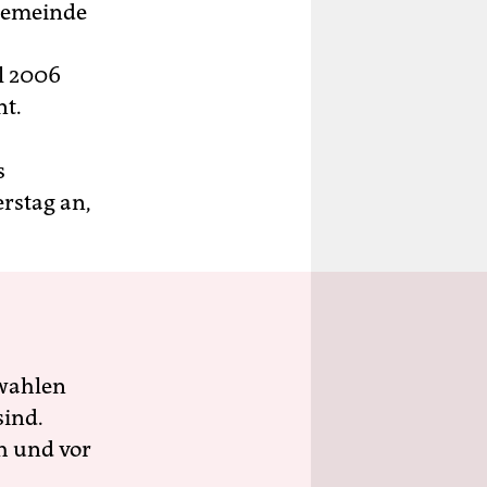
 Gemeinde
l 2006
nt.
s
rstag an,
wahlen
sind.
h und vor