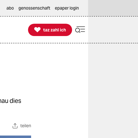
abo
genossenschaft
epaper login

taz zahl ich
taz zahl ich
nau dies
teilen