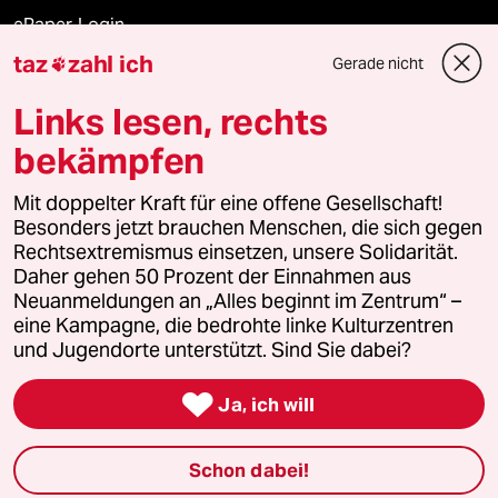
ePaper Login
taz
zahl ich
Gerade nicht

Downloads für Abonnierende
Links lesen, rechts
bekämpfen
© 2026 taz Verlags und Vertriebs GmbH
Mit doppelter Kraft für eine offene Gesellschaft!
Alle Rechte vorbehalten. Bei rechtlichen Fragen oder für Genehmigungen
wenden Sie sich bitte an
lizenzen@taz.de
Besonders jetzt brauchen Menschen, die sich gegen
Rechtsextremismus einsetzen, unsere Solidarität.
Daher gehen 50 Prozent der Einnahmen aus
Feedback
Redaktionsstatut
Kommune-Richtlinien
KI-
Neuanmeldungen an „Alles beginnt im Zentrum“ –
eine Kampagne, die bedrohte linke Kulturzentren
Leitlinie
Informant
Datenschutz
Impressum
AGB
und Jugendorte unterstützt. Sind Sie dabei?
Seitenwende
Einwilligungen widerrufen (Ads)

Ja, ich will
Schon dabei!