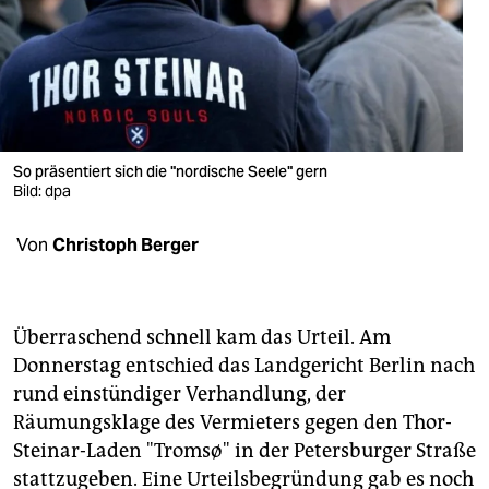
berlin
nord
wahrheit
verlag
So präsentiert sich die "nordische Seele" gern
verlag
Bild: dpa
veranstaltungen
Von
Christoph Berger
shop
fragen & hilfe
Überraschend schnell kam das Urteil. Am
unterstützen
Donnerstag entschied das Landgericht Berlin nach
rund einstündiger Verhandlung, der
abo
Räumungsklage des Vermieters gegen den Thor-
Steinar-Laden "Tromsø" in der Petersburger Straße
genossenschaft
stattzugeben. Eine Urteilsbegründung gab es noch