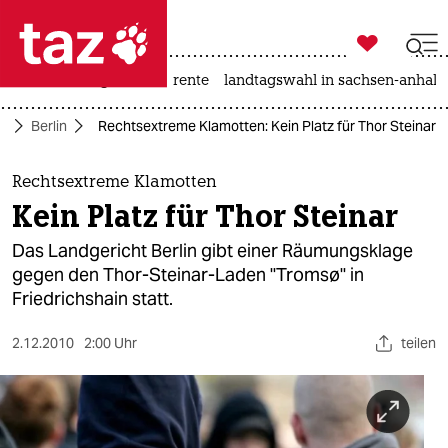

taz zahl ich
hitze
niedrigwasser
rente
landtagswahl in sachsen-anhalt

taz zahl ich
te
Berlin
Rechtsextreme Klamotten: Kein Platz für Thor Steinar
taz zahl ich
themen
Rechtsextreme Klamotten
Kein Platz für Thor Steinar
politik
Das Landgericht Berlin gibt einer Räumungsklage
öko
gegen den Thor-Steinar-Laden "Tromsø" in
Friedrichshain statt.
gesellschaft
2.12.2010
2:00 Uhr
teilen
kultur
sport