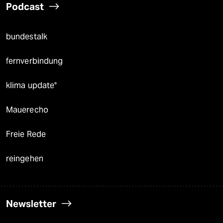
Podcast
bundestalk
fernverbindung
klima update°
Mauerecho
Freie Rede
reingehen
Newsletter