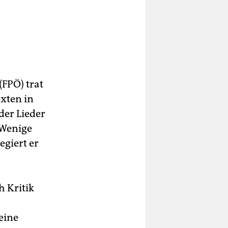
FPÖ) trat
exten in
der Lieder
 Wenige
egiert er
h Kritik
eine