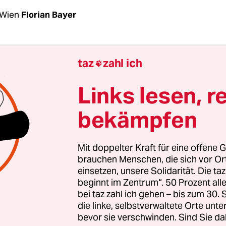
 Wien
Florian Bayer
fen, 25 Maschinenpistolen, 100 Pistolen, mehr al
taz
zahl ich

ition: Dieses Waffenarsenal sowie 550 NS-Devot
ise Drogen entdeckten Kriminalbeamte und
Links lesen, r
sschützer bei insgesamt dreizehn Razzien in Ob
bekämpfen
rreich – konkret bei einem Ableger des Motorrad
s Bandidos.
Mit doppelter Kraft für eine offene G
m Donnerstag das Innenministerium in Wien be
brauchen Menschen, die sich vor O
einsetzen, unsere Solidarität. Die ta
ie Ermittler Verbindungen zur einschlägigen Naz
beginnt im Zentrum“. 50 Prozent a
est. Die Polizei nahm sechs Personen in U-Haft, 
bei taz zahl ich gehen – bis zum 30
d ermittelt.
die linke, selbstverwaltete Orte unte
bevor sie verschwinden. Sind Sie da