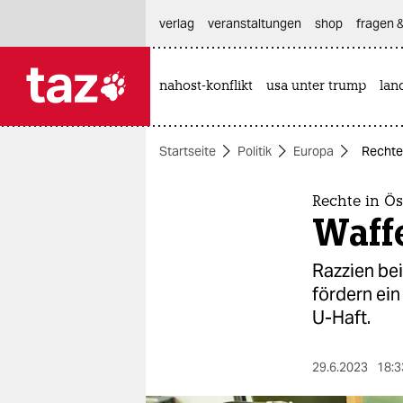
hautnavigation anspringen
hauptinhalt anspringen
footer anspringen
verlag
veranstaltungen
shop
fragen &
nahost-konflikt
usa unter trump
lan

taz zahl ich
taz zahl ich
Startseite
Politik
Europa
Rechte
themen
politik
Rechte in Ös
Waff
öko
Razzien be
gesellschaft
fördern ein
U-Haft.
kultur
sport
29.6.2023
18:3