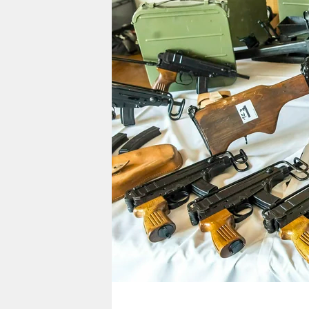
berlin
nord
wahrheit
verlag
verlag
veranstaltungen
shop
fragen & hilfe
unterstützen
abo
genossenschaft