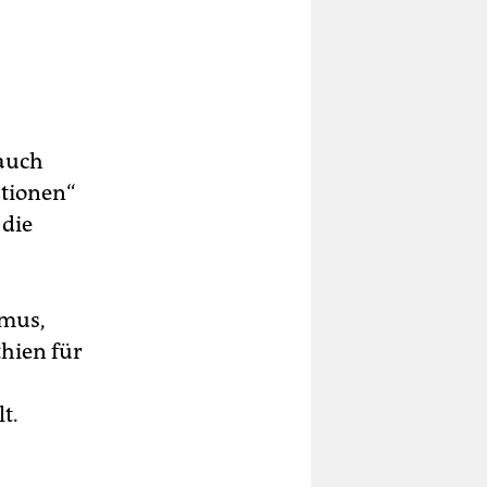
 auch
ationen“
 die
smus,
hien für
t.