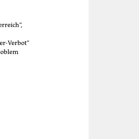
rreich“,
der-Verbot“
Problem