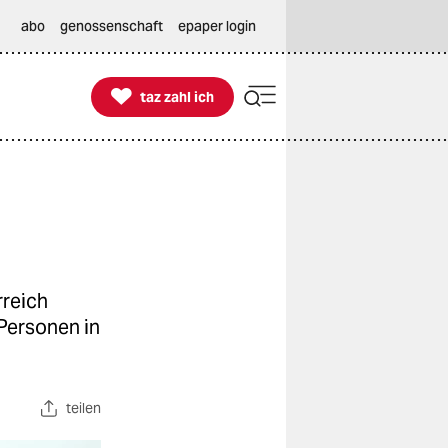
abo
genossenschaft
epaper login

taz zahl ich
taz zahl ich
rreich
 Personen in
teilen