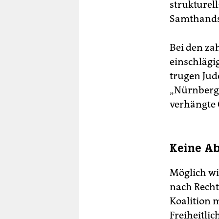
strukturel
Samthands
Bei den za
einschlägi
trugen Jud
„Nürnberge
verhängte 
Keine A
Möglich wi
nach Recht
Koalition m
Freiheitli