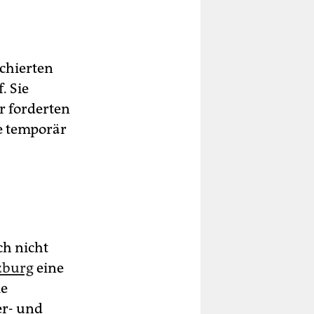
chierten
. Sie
r forderten
ie temporär
ch nicht
zburg
eine
ie
er- und