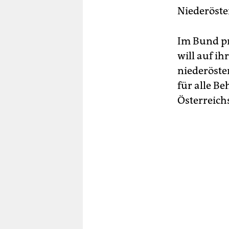
Niederöste
Im Bund pro
will auf i
niederöste
für alle B
Österreich