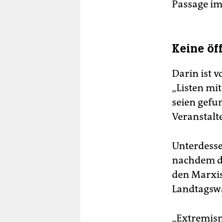
Passage im
Keine öf
Darin ist 
„Listen mi
seien gefu
Veranstalte
Unterdess
nachdem de
den Marxis
Landtagswa
„Extremism