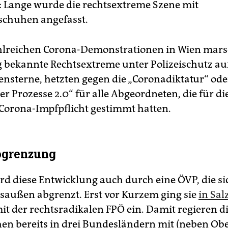
l: Lange wurde die rechtsextreme Szene mit
chuhen angefasst.
hlreichen Corona-Demonstrationen in Wien mars
g bekannte Rechtsextreme unter Polizeischutz auf
ensterne, hetzten gegen die „Coronadiktatur“ ode
r Prozesse 2.0“ für alle Abgeordneten, die für d
Corona-Impfpflicht gestimmt hatten.
bgrenzung
rd diese Entwicklung auch durch eine ÖVP, die si
saußen abgrenzt. Erst vor Kurzem ging sie
in Sal
it der rechtsradikalen FPÖ ein. Damit regieren d
chen bereits in drei Bundesländern mit (neben Ob