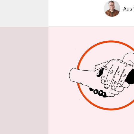
epaper login
Aus
35 Langwaf
Schuss Mun
und kilowe
Verfassung
Niederöste
Rockerclub
Dies gab a
stellten d
Objekt-21 f
weitere wir