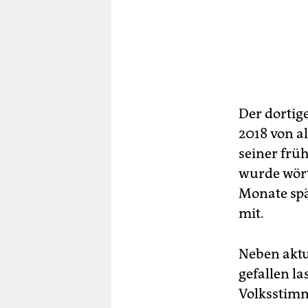
Der dortig
2018 von a
seiner frü
wurde wört
Monate spä
mit.
Neben aktu
gefallen la
Volksstimm