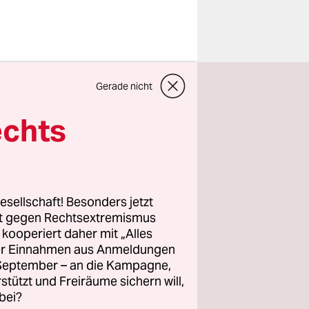
s 10.000
Gerade nicht
ionalien
echts
er- und
- und
esellschaft! Besonders jetzt
kannt. Auch
rt gegen Rechtsextremismus
z kooperiert daher mit „Alles
igruppe
ller Einnahmen aus Anmeldungen
gegen zwei
. September – an die Kampagne,
rstützt und Freiräume sichern will,
bei?