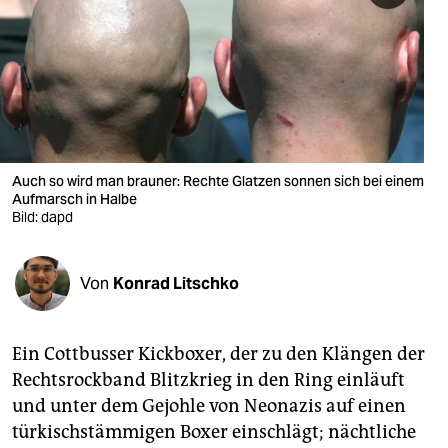
berlin
nord
wahrheit
verlag
verlag
Auch so wird man brauner: Rechte Glatzen sonnen sich bei einem
Aufmarsch in Halbe
veranstaltungen
Bild: dapd
shop
Von
Konrad Litschko
fragen & hilfe
unterstützen
Ein Cottbusser Kickboxer, der zu den Klängen der
abo
Rechtsrockband Blitzkrieg in den Ring einläuft
und unter dem Gejohle von Neonazis auf einen
genossenschaft
türkischstämmigen Boxer einschlägt; nächtliche