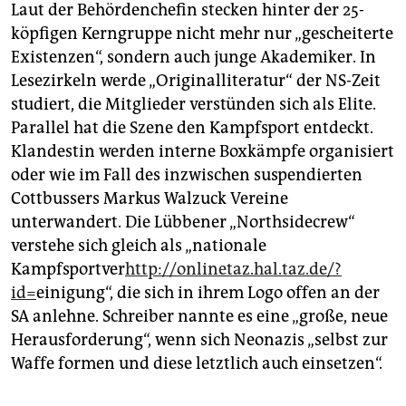
Autonome - auch hier ein
Rückgang
von 50 Personen.
Laut der Behördenchefin stecken hinter der 25-
"Die Szene hat klare Nachwuchsprobleme", so
köpfigen Kerngruppe nicht mehr nur „gescheiterte
Innenminister Woidke.
Existenzen“, sondern auch junge Akademiker. In
Lesezirkeln werde „Originalliteratur“ der NS-Zeit
studiert, die Mitglieder verstünden sich als Elite.
Parallel hat die Szene den Kampfsport entdeckt.
Klandestin werden interne Boxkämpfe organisiert
oder wie im Fall des inzwischen suspendierten
Cottbussers Markus Walzuck Vereine
unterwandert. Die Lübbener „Northsidecrew“
verstehe sich gleich als „nationale
Kampfsportver
http://onlinetaz.hal.taz.de/?
id=
einigung“, die sich in ihrem Logo offen an der
SA anlehne. Schreiber nannte es eine „große, neue
Herausforderung“, wenn sich Neonazis „selbst zur
Waffe formen und diese letztlich auch einsetzen“.