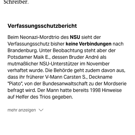
Schreiber.
Verfassungsschutzbericht
Beim Neonazi-Mordtrio des
NSU
sieht der
Verfassungsschutz bisher
keine Verbindungen
nach
Brandenburg. Unter Beobachtung steht aber der
Potsdamer Maik E., dessen Bruder André als
mutmaßlicher NSU-Unterstützer im November
verhaftet wurde. Die Behörde geht zudem davon aus,
dass ihr früherer V-Mann Carsten S., Deckname
"Piato", von der Bundesanwaltschaft zu der Mordserie
befragt wird. Der Mann hatte bereits 1998 Hinweise
auf Helfer des Trios gegeben.
mehr anzeigen
Linksradikale
machen in Brandenburg
schlapp.
570
Personen rechnet ihnen der Verfassungsschutz zu, 45
weniger als im Vorjahr. 250 gelten als gewaltbereite