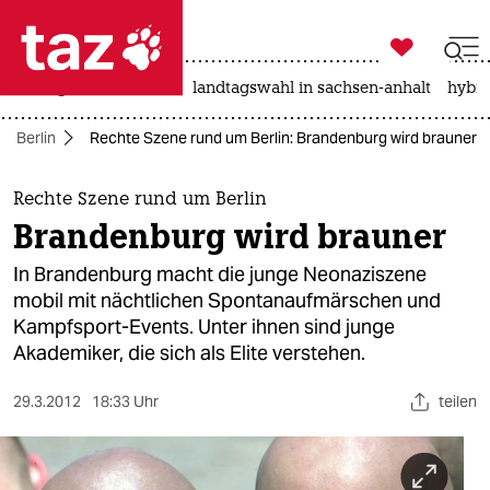

taz zahl ich
niedrigwasser
rente
landtagswahl in sachsen-anhalt
hybri

taz zahl ich
Berlin
Rechte Szene rund um Berlin: Brandenburg wird brauner
taz zahl ich
themen
Rechte Szene rund um Berlin
Brandenburg wird brauner
politik
In Brandenburg macht die junge Neonaziszene
öko
mobil mit nächtlichen Spontanaufmärschen und
Kampfsport-Events. Unter ihnen sind junge
gesellschaft
Akademiker, die sich als Elite verstehen.
kultur
29.3.2012
18:33 Uhr
teilen
sport