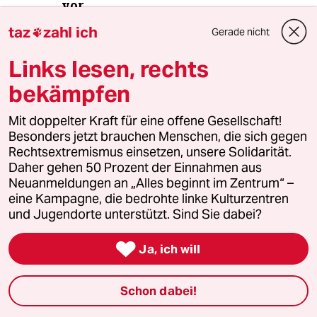
vor
taz
zahl ich
Gerade nicht

taz
Links lesen, rechts

bekämpfen
Folgen Sie uns
Mit doppelter Kraft für eine offene Gesellschaft!
Besonders jetzt brauchen Menschen, die sich gegen
Rechtsextremismus einsetzen, unsere Solidarität.
Ressorts
Daher gehen 50 Prozent der Einnahmen aus
Neuanmeldungen an „Alles beginnt im Zentrum“ –
eine Kampagne, die bedrohte linke Kulturzentren
Politik
und Jugendorte unterstützt. Sind Sie dabei?
Öko

Ja, ich will
Gesellschaft
Schon dabei!
Kultur