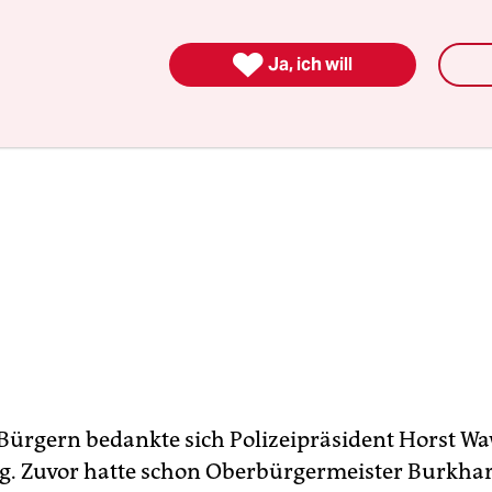

Ja, ich will
 Bürgern bedankte sich Polizeipräsident Horst W
. Zuvor hatte schon Oberbürgermeister Burkha