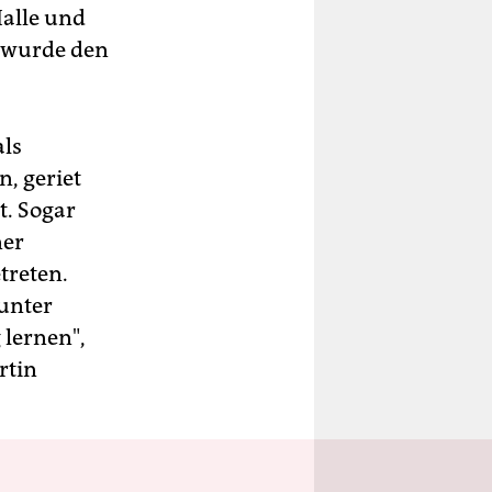
alle und
e wurde den
als
, geriet
t. Sogar
ner
treten.
unter
 lernen",
rtin