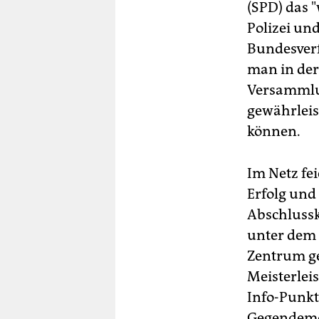
(SPD) das 
Polizei un
Bundesverf
man in der
Versammlu
gewährleis
können.
Im Netz fei
Erfolg und
Abschluss
unter dem 
Zentrum ge
Meisterlei
Info-Punkt
Gegendemon