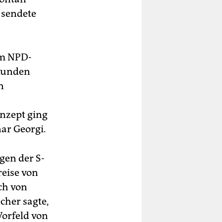
 sendete
em NPD-
Stunden
n
nzept ging
ar Georgi.
gen der S-
eise von
ich von
cher sagte,
Vorfeld von