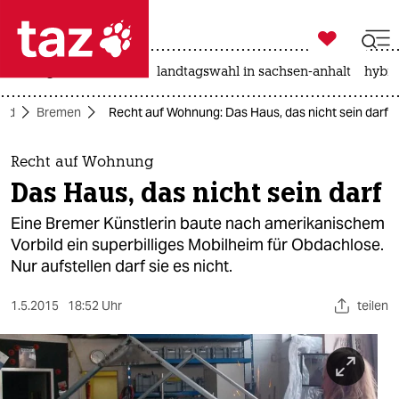

taz zahl ich
niedrigwasser
rente
landtagswahl in sachsen-anhalt
hybri

taz zahl ich
ord
Bremen
Recht auf Wohnung: Das Haus, das nicht sein darf
taz zahl ich
themen
Recht auf Wohnung
Das Haus, das nicht sein darf
politik
Eine Bremer Künstlerin baute nach amerikanischem
öko
Vorbild ein superbilliges Mobilheim für Obdachlose.
Nur aufstellen darf sie es nicht.
gesellschaft
1.5.2015
18:52 Uhr
teilen
kultur
sport