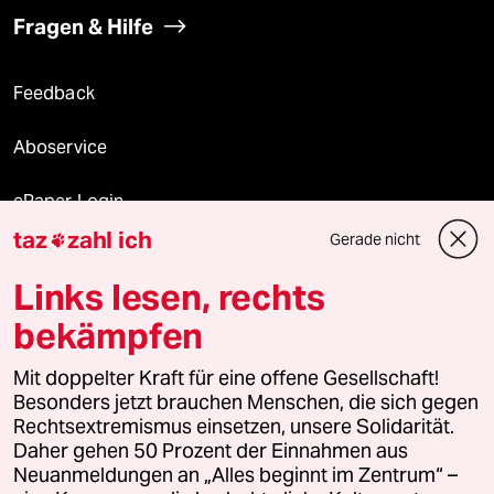
Fragen & Hilfe
Feedback
Aboservice
ePaper Login
taz
zahl ich
Gerade nicht

Downloads für Abonnierende
Links lesen, rechts
bekämpfen
© 2026 taz Verlags und Vertriebs GmbH
Mit doppelter Kraft für eine offene Gesellschaft!
Alle Rechte vorbehalten. Bei rechtlichen Fragen oder für Genehmigungen
wenden Sie sich bitte an
lizenzen@taz.de
Besonders jetzt brauchen Menschen, die sich gegen
Rechtsextremismus einsetzen, unsere Solidarität.
Daher gehen 50 Prozent der Einnahmen aus
Feedback
Redaktionsstatut
Kommune-Richtlinien
KI-
Neuanmeldungen an „Alles beginnt im Zentrum“ –