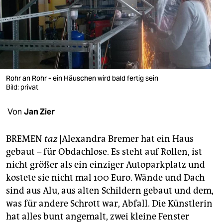
berlin
nord
wahrheit
verlag
Rohr an Rohr - ein Häuschen wird bald fertig sein
verlag
Bild: privat
veranstaltungen
Von
Jan Zier
shop
BREMEN
taz
|Alexandra Bremer hat ein Haus
fragen & hilfe
gebaut – für Obdachlose. Es steht auf Rollen, ist
nicht größer als ein einziger Autoparkplatz und
unterstützen
kostete sie nicht mal 100 Euro. Wände und Dach
abo
sind aus Alu, aus alten Schildern gebaut und dem,
was für andere Schrott war, Abfall. Die Künstlerin
genossenschaft
hat alles bunt angemalt, zwei kleine Fenster