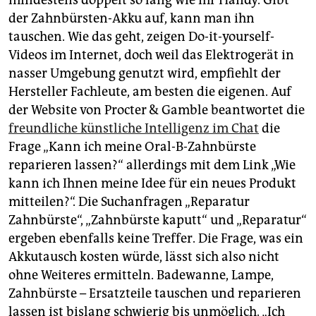
mindestens doppelt so lang wie ihr Handy. Gibt
der Zahnbürsten-Akku auf, kann man ihn
tauschen. Wie das geht, zeigen Do-it-yourself-
Videos im Internet, doch weil das Elektrogerät in
nasser Umgebung genutzt wird, empfiehlt der
Hersteller Fachleute, am besten die eigenen. Auf
der Website von Procter & Gamble beantwortet die
freundliche künstliche Intelligenz im Chat
die
Frage „Kann ich meine Oral-B-Zahnbürste
reparieren lassen?“ allerdings mit dem Link „Wie
kann ich Ihnen meine Idee für ein neues Produkt
mitteilen?“. Die Such­anfragen „Reparatur
Zahnbürste“, „Zahnbürste kaputt“ und „Reparatur“
ergeben ebenfalls keine Treffer. Die Frage, was ein
Akkutausch kosten würde, lässt sich also nicht
ohne Weiteres ermitteln. Badewanne, Lampe,
Zahnbürste – Ersatzteile tauschen und reparieren
lassen ist bislang schwierig bis unmöglich. „Ich