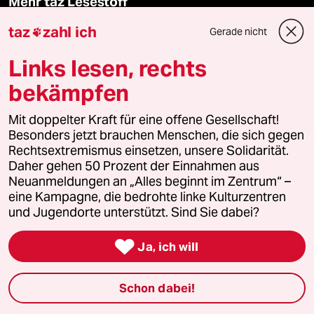
Mehr taz Lesestoff
taz
zahl ich
Gerade nicht

taz Blogs
Links lesen, rechts
taz FUTURZWEI
bekämpfen
Le Monde diplomatique
Mit doppelter Kraft für eine offene Gesellschaft!
Besonders jetzt brauchen Menschen, die sich gegen
Rechtsextremismus einsetzen, unsere Solidarität.
taz Archiv
Daher gehen 50 Prozent der Einnahmen aus
Neuanmeldungen an „Alles beginnt im Zentrum“ –
eine Kampagne, die bedrohte linke Kulturzentren
Mehr taz Angebote
und Jugendorte unterstützt. Sind Sie dabei?

Ja, ich will
Reisen
Schon dabei!
Kantine