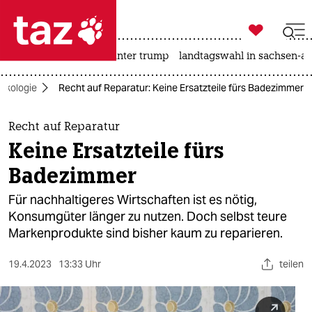

taz zahl ich
nahost-konflikt
usa unter trump
landtagswahl in sachsen-an

taz zahl ich
Ökologie
Recht auf Reparatur: Keine Ersatzteile fürs Badezimmer
taz zahl ich
themen
Recht auf Reparatur
Keine Ersatzteile fürs
politik
Badezimmer
öko
Für nachhaltigeres Wirtschaften ist es nötig,
Konsumgüter länger zu nutzen. Doch selbst teure
gesellschaft
Markenprodukte sind bisher kaum zu reparieren.
kultur
19.4.2023
13:33 Uhr
teilen
sport