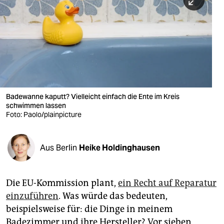
berlin
nord
wahrheit
verlag
verlag
Badewanne kaputt? Vielleicht einfach die Ente im Kreis
schwimmen lassen
veranstaltungen
Foto: Paolo/plainpicture
shop
fragen & hilfe
Aus Berlin
Heike Holdinghausen
unterstützen
Die EU-Kommission plant,
ein Recht auf Reparatur
abo
einzuführen
. Was würde das bedeuten,
genossenschaft
beispielsweise für: die Dinge in meinem
Badezimmer und ihre Hersteller? Vor sieben