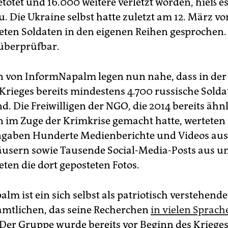
etötet und 16.000 weitere verletzt worden, hieß e
. Die Ukraine selbst hatte zuletzt am 12. März v
teten Soldaten in den eigenen Reihen gesprochen.
 überprüfbar.
 von InformNapalm legen nun nahe, dass in der
rieges bereits mindestens 4.700 russische Sol­da­
nd. Die Freiwilligen der NGO, die 2014 bereits ähn
 im Zuge der Krimkrise gemacht hatte, werteten
ngaben Hunderte Medienberichte und Videos aus
sern sowie Tausende Social-Media-Posts aus u
ten die dort geposteten Fotos.
lm ist ein sich selbst als patriotisch verstehend
mtlichen, das seine Recherchen
in vielen Sprach
Der Gruppe wurde bereits vor Beginn des Krieges 