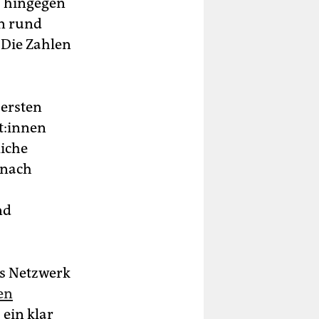
s hingegen
on rund
 Die Zahlen
 ersten
t:in­nen
liche
 nach
nd
es Netzwerk
en
ein klar