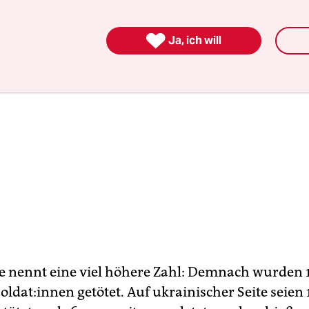

Ja, ich will
e nennt eine viel höhere Zahl: Demnach wurden
ol­da­t:in­nen getötet. Auf ukrainischer Seite seien