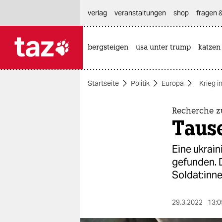
hautnavigation anspringen
hauptinhalt anspringen
footer anspringen
verlag
veranstaltungen
shop
fragen &
bergsteigen
usa unter trump
katzen

taz zahl ich
taz zahl ich
Startseite
Politik
Europa
Krieg i
themen
politik
Recherche zu
Taus
öko
Eine ukrai
gesellschaft
gefunden. 
Sol­da­t:in­
kultur
sport
29.3.2022
13:0