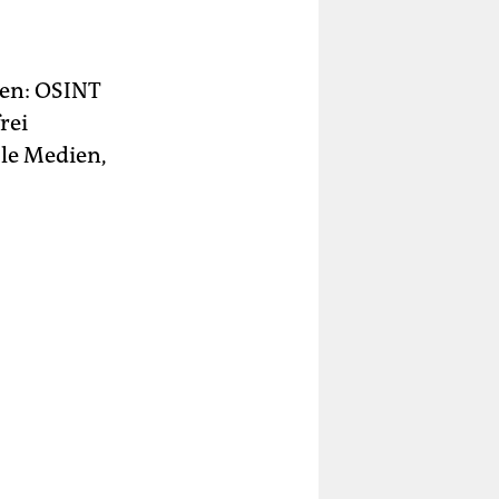
hen: OSINT
rei
ale Medien,