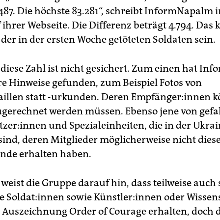
.487. Die höchste 83.281“, schreibt InformNapalm 
 ihrer Webseite. Die Differenz beträgt 4.794. Das 
der in der ersten Woche getöteten Soldaten sein.
diese Zahl ist nicht gesichert. Zum einen hat I
e Hinweise gefunden, zum Beispiel Fotos von
llen statt -urkunden. Deren Emp­fän­ge­r:in­nen 
gerechnet werden müssen. Ebenso jene von gefa
­ze­r:in­nen und Spezialeinheiten, die in der Ukra
 sind, deren Mitglieder möglicherweise nicht dies
nde erhalten haben.
eist die Gruppe darauf hin, dass teilweise auch
Sol­da­t:in­nen sowie Künst­le­r:in­nen oder Wis­sen­s
ie Auszeichnung Order of Courage erhalten, doch 