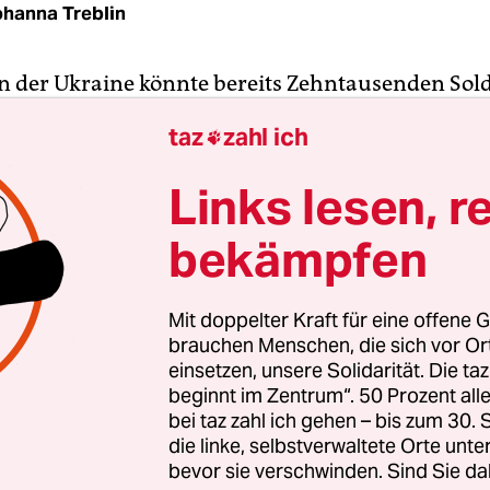
hanna Treblin
n der Ukraine könnte bereits Zehntausenden Sol­da
gekostet haben. Recherchen der ukrainischen Pla
taz
zahl ich

lm könnten Angaben der Ukraine nun bestätige
n
haben eigenen Aussagen zufolge
Hunderte Fotos
Links lesen, r
sgewertet, die gefallenen russischen Sol­da­t:in­
bekämpfen
erliehen wurden.
en des russischen Verteidigungsministeriums s
Mit doppelter Kraft für eine offene G
z 1.351 russische Sol­da­t:in­nen getötet worden. 3
brauchen Menschen, die sich vor O
rden, berichtet die russische Agentur Interfax. D
einsetzen, unsere Solidarität. Die ta
beginnt im Zentrum“. 50 Prozent a
, dass Russland offizielle Zahlen bekanntgab. Am
bei taz zahl ich gehen – bis zum 30
 Verteidigungsministerium mit,
498 Sol­da­t:in­nen 
die linke, selbstverwaltete Orte unte
597 verletzt worden.
bevor sie verschwinden. Sind Sie da