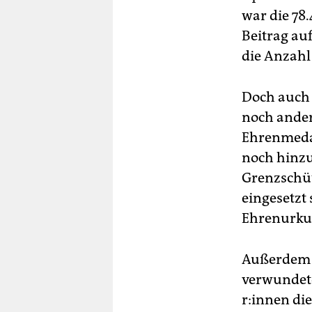
war die 78
Beitrag auf
die Anzahl 
Doch auch 
noch ander
Ehrenmedai
noch hinzu
Grenz­schüt
eingesetzt
Ehrenurku
Außerdem w
verwundete 
r:in­nen d