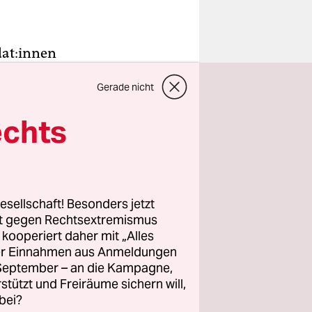
­t:in­nen
ttform
Gerade nicht
n. Die Ha­
 von
echts
nen
ind bis
esellschaft! Besonders jetzt
.825 seien
rt gegen Rechtsextremismus
as war das
z kooperiert daher mit „Alles
ller Einnahmen aus Anmeldungen
 2. März
. September – an die Kampagne,
seien
rstützt und Freiräume sichern will,
bei?