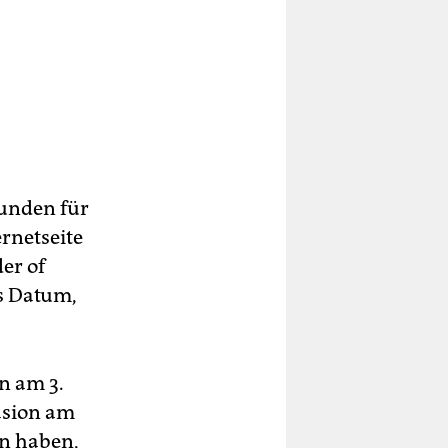
kunden für
ernetseite
er of
s Datum,
n am 3.
asion am
en haben,