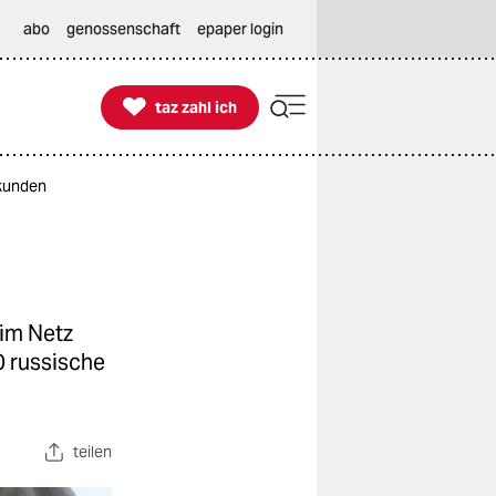
abo
genossenschaft
epaper login

taz zahl ich
taz zahl ich
rkunden
im Netz
0 russische
teilen