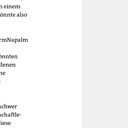
in einem
könnte also
nformNapalm
könnten
llenen
ine
e
 schwer
chaft­le­
diese