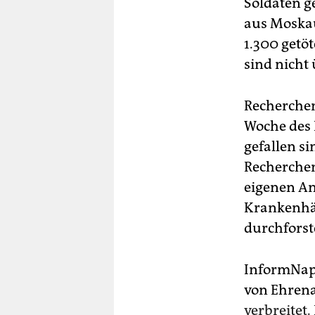
Soldaten g
aus Moskau
1.300 getö
sind nicht
Recherchen
Woche des K
gefallen si
Recherchen
eigenen A
Krankenhäu
durchforste
InformNapa
von Ehrena
verbreitet.