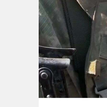
berlin
nord
wahrheit
verlag
verlag
veranstaltungen
shop
fragen & hilfe
unterstützen
abo
genossenschaft