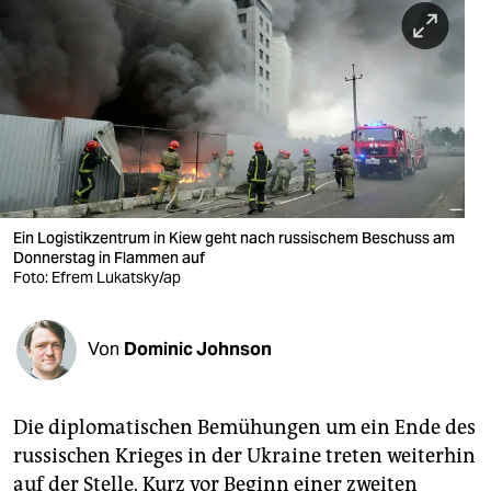
berlin
nord
wahrheit
verlag
verlag
veranstaltungen
Ein Logistikzentrum in Kiew geht nach russischem Beschuss am
Donnerstag in Flammen auf
Foto: Efrem Lukatsky/ap
shop
fragen & hilfe
Von
Dominic Johnson
unterstützen
abo
Die diplomatischen Bemühungen um ein Ende des
genossenschaft
russischen Krieges in der Ukraine treten weiterhin
auf der Stelle. Kurz vor Beginn einer zweiten