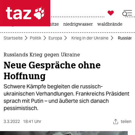

taz zahl ich
krieg in der ukraine
hitze
niedrigwasser
waldbrände

taz zahl ich
Startseite
Politik
Europa
Krieg in der Ukraine
Russland
taz zahl ich
themen
Russlands Krieg gegen Ukraine
Neue Gespräche ohne
politik
Hoffnung
öko
Schwere Kämpfe begleiten die russisch-
ukrainischen Verhandlungen. Frankreichs Präsident
gesellschaft
sprach mit Putin – und äußerte sich danach
pessimistisch.
kultur
sport
3.3.2022
18:41 Uhr
teilen