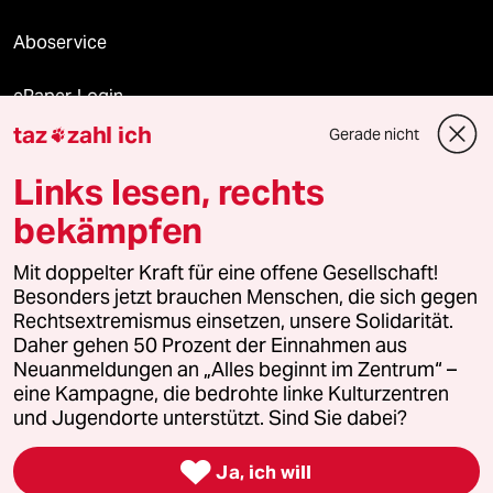
Aboservice
ePaper Login
taz
zahl ich
Gerade nicht

Downloads für Abonnierende
Links lesen, rechts
bekämpfen
© 2026 taz Verlags und Vertriebs GmbH
Mit doppelter Kraft für eine offene Gesellschaft!
Alle Rechte vorbehalten. Bei rechtlichen Fragen oder für Genehmigungen
wenden Sie sich bitte an
lizenzen@taz.de
Besonders jetzt brauchen Menschen, die sich gegen
Rechtsextremismus einsetzen, unsere Solidarität.
Daher gehen 50 Prozent der Einnahmen aus
Feedback
Redaktionsstatut
Kommune-Richtlinien
KI-
Neuanmeldungen an „Alles beginnt im Zentrum“ –
eine Kampagne, die bedrohte linke Kulturzentren
Leitlinie
Informant
Datenschutz
Impressum
AGB
und Jugendorte unterstützt. Sind Sie dabei?
Seitenwende
Einwilligungen widerrufen (Ads)

Ja, ich will