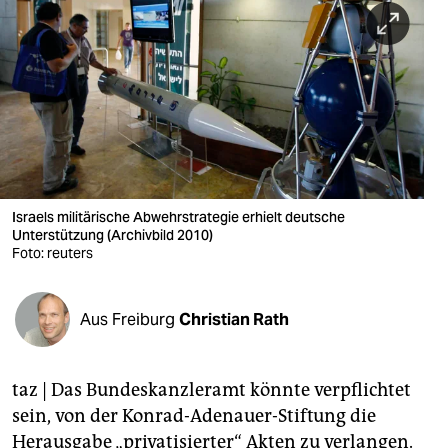
berlin
nord
wahrheit
verlag
verlag
veranstaltungen
Israels militärische Abwehrstrategie erhielt deutsche
Unterstützung (Archivbild 2010)
shop
Foto: reuters
fragen & hilfe
Aus Freiburg
Christian Rath
unterstützen
abo
taz | Das Bundeskanzleramt könnte verpflichtet
genossenschaft
sein, von der Konrad-Adenauer-Stiftung die
Herausgabe „privatisierter“ Akten zu verlangen.