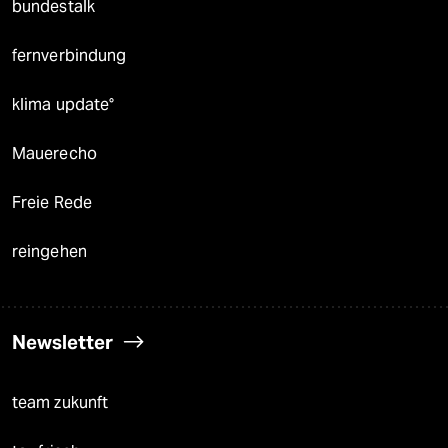
bundestalk
fernverbindung
klima update°
Mauerecho
Freie Rede
reingehen
Newsletter
team zukunft