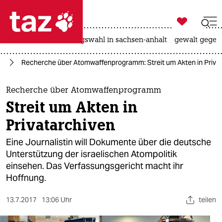

taz zahl ich
hitze
surfen
landtagswahl in sachsen-anhalt
gewalt gegen

taz zahl ich
en
Recherche über Atomwaffenprogramm: Streit um Akten in Priva
taz zahl ich
themen
Recherche über Atomwaffenprogramm
Streit um Akten in
politik
Privatarchiven
öko
Eine Journalistin will Dokumente über die deutsche
Unterstützung der israelischen Atompolitik
gesellschaft
einsehen. Das Verfassungsgericht macht ihr
Hoffnung.
kultur
sport
13.7.2017
13:06 Uhr
teilen