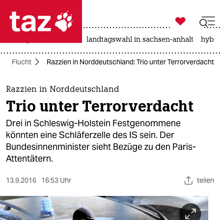

taz zahl ich
niedrigwasser
rente
landtagswahl in sachsen-anhalt
hybri

taz zahl ich
Flucht
Razzien in Norddeutschland: Trio unter Terrorverdacht
taz zahl ich
themen
Razzien in Norddeutschland
Trio unter Terrorverdacht
politik
Drei in Schleswig-Holstein Festgenommene
öko
könnten eine Schläferzelle des IS sein. Der
Bundesinnenminister sieht Bezüge zu den Paris-
gesellschaft
Attentätern.
kultur
13.9.2016
16:53 Uhr
teilen
sport