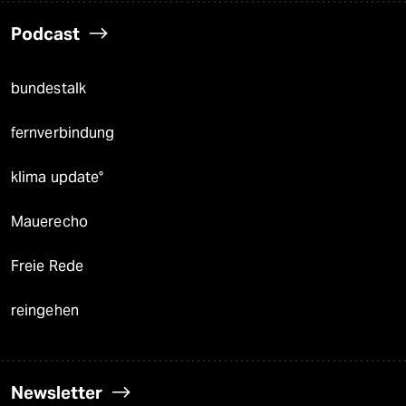
Podcast
bundestalk
fernverbindung
klima update°
Mauerecho
Freie Rede
reingehen
Newsletter