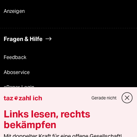
Anzeigen
Fragen & Hilfe
Feedback
Aboservice
ePaper Login
taz
zahl ich
Gerade nicht

Downloads für Abonnierende
Links lesen, rechts
bekämpfen
© 2026 taz Verlags und Vertriebs GmbH
Mit doppelter Kraft für eine offene Gesellschaft!
Alle Rechte vorbehalten. Bei rechtlichen Fragen oder für Genehmigungen