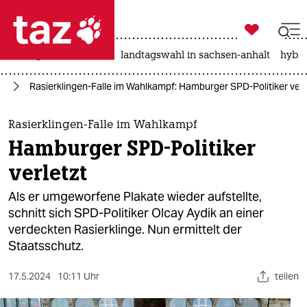

taz zahl ich
niedrigwasser
rente
landtagswahl in sachsen-anhalt
hybri

taz zahl ich
rd
Rasierklingen-Falle im Wahlkampf: Hamburger SPD-Politiker verl
taz zahl ich
themen
Rasierklingen-Falle im Wahlkampf
Hamburger SPD-Politiker
politik
verletzt
öko
Als er umgeworfene Plakate wieder aufstellte,
schnitt sich SPD-Politiker Olcay Aydik an einer
gesellschaft
verdeckten Rasierklinge. Nun ermittelt der
Staatsschutz.
kultur
sport
17.5.2024
10:11 Uhr
teilen