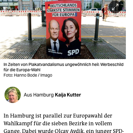
berlin
nord
wahrheit
verlag
verlag
veranstaltungen
In Zeiten von Plakatvandalismus ungewöhnlich heil: Werbeschild
für die Europa-Wahl
shop
Foto: Hanno Bode / Imago
fragen & hilfe
Aus Hamburg
Kaija Kutter
unterstützen
abo
In Hamburg ist parallel zur Europawahl der
genossenschaft
Wahlkampf für die sieben Bezirke in vollem
Gange. Dabei wurde Olcay Aydik, ein junger SPD-