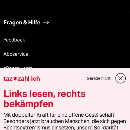
Fragen & Hilfe
Feedback
Aboservice
ePaper Login
taz
zahl ich
Gerade nicht

Downloads für Abonnierende
Links lesen, rechts
bekämpfen
© 2026 taz Verlags und Vertriebs GmbH
Mit doppelter Kraft für eine offene Gesellschaft!
Alle Rechte vorbehalten. Bei rechtlichen Fragen oder für Genehmigungen
wenden Sie sich bitte an
lizenzen@taz.de
Besonders jetzt brauchen Menschen, die sich gegen
Rechtsextremismus einsetzen, unsere Solidarität.