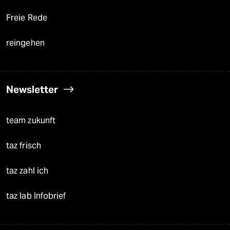
Freie Rede
reingehen
Newsletter
team zukunft
taz frisch
taz zahl ich
taz lab Infobrief