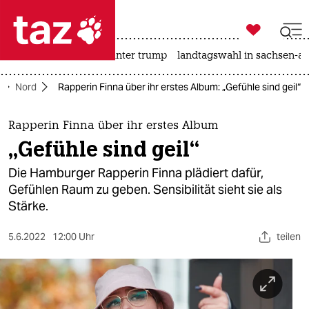

taz zahl ich
nahost-konflikt
usa unter trump
landtagswahl in sachsen-an

taz zahl ich
Nord
Rapperin Finna über ihr erstes Album: „Gefühle sind geil“
taz zahl ich
themen
Rapperin Finna über ihr erstes Album
„Gefühle sind geil“
politik
Die Hamburger Rapperin Finna plädiert dafür,
öko
Gefühlen Raum zu geben. Sensibilität sieht sie als
Stärke.
gesellschaft
5.6.2022
12:00 Uhr
teilen
kultur
sport