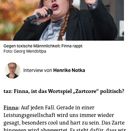
berlin
nord
wahrheit
verlag
Gegen toxische Männnlichkeit: Finna rappt
Foto: Georg Wendt/dpa
verlag
veranstaltungen
Interview von
Henrike Notka
shop
fragen & hilfe
taz: Finna, ist das Wortspiel „Zartcore“ politisch?
unterstützen
Finna
:
Auf jeden Fall. Gerade in einer
abo
Leistungsgesellschaft wird uns immer wieder
genossenschaft
gesagt, besonders cool und hart zu sein. Das Zarte
hingegen wird abgewertet. Es steht dafür, dass wir