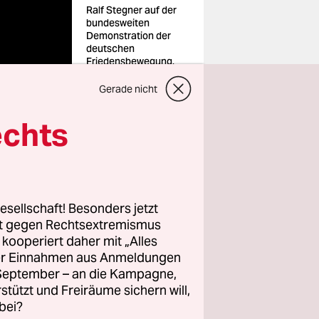
Ralf Stegner auf der
bundesweiten
Demonstration der
deutschen
Friedensbewegung,
am 3.10.2024 in Berlin
Foto: Stefan
Gerade nicht
Boness/ipon
echts
esellschaft! Besonders jetzt
ag
rt gegen Rechtsextremismus
z kooperiert daher mit „Alles
ller Einnahmen aus Anmeldungen
. September – an die Kampagne,
rd ihn am
rstützt und Freiräume sichern will,
n
bei?
e. Wenn