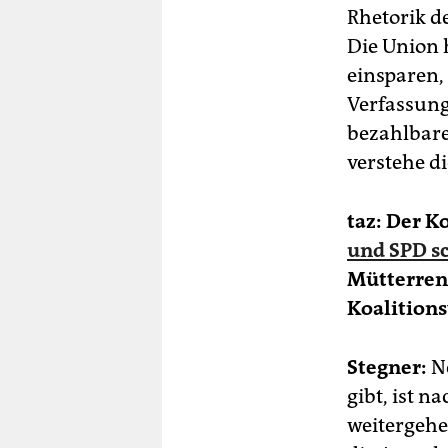
Rhetorik d
Die Union 
einsparen,
Verfassung
bezahlbare
verstehe die
taz: Der K
und SPD s
Mütterrent
Koalitions
Stegner:
Ne
gibt, ist 
weitergehen