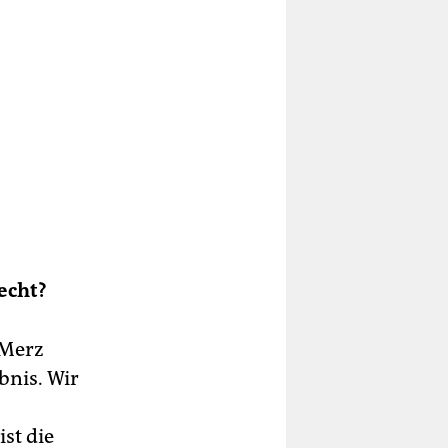
Recht?
 Merz
bnis. Wir
-
st die