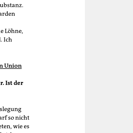
Substanz.
iarden
he Löhne,
. Ich
n Union
 Ist der
Auslegung
rf so nicht
eten, wie es