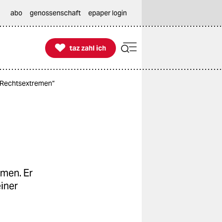
abo
genossenschaft
epaper login

taz zahl ich
taz zahl ich
e Rechtsextremen“
e
mmen. Er
iner