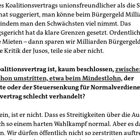
es Koalitionsvertrags unionsfreundlicher als die 
hat suggeriert, man könne beim Bürgergeld Mill
 indem man den Schwächsten viel nimmt. Das
sgericht hat da klare Grenzen gesetzt. Ordentlic
 Mieten – dann sparen wir Milliarden Bürgergeld
 Kritik der Jusos, teile sie aber nicht.
oalitionsvertrag ist, kaum beschlossen,
zwische
chon umstritten, etwa beim Mindestlohn,
der
e oder der Steuersenkung für Normalverdiener.
vertrag schlecht verhandelt?
in, ist er nicht. Dass es Streitigkeiten über die 
nach so einem harten Wahlkampf normal. Aber es da
. Wir dürfen öffentlich nicht so zerstritten auftr