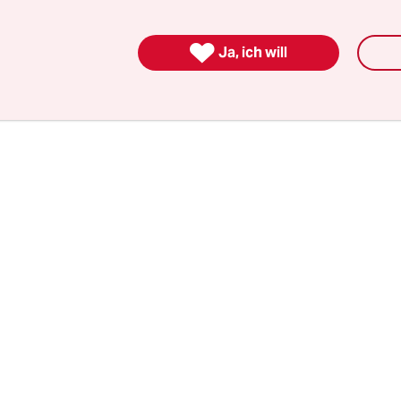
t scheitert, nutzt das den Rechtsradikalen. Schw
er AfD tolerierte Minderheitsregierung oder Neu

Ja, ich will
und die SPD eins auf die Mütze kriegen würden –
r die Rechtsextremen. Das kann und wird die S