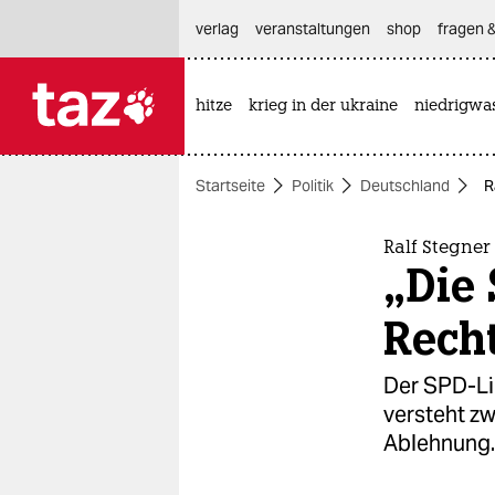
hautnavigation anspringen
hauptinhalt anspringen
footer anspringen
verlag
veranstaltungen
shop
fragen &
hitze
krieg in der ukraine
niedrigwa

taz zahl ich
taz zahl ich
Startseite
Politik
Deutschland
R
themen
politik
Ralf Stegne
„Die
öko
Rech
gesellschaft
Der SPD-Lin
kultur
versteht zw
Ablehnung.
sport