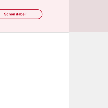
arz-Blau,
wahlen, bei
Schon dabei!
 die Sieger
PD nicht