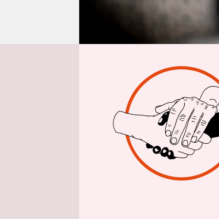
epaper login
Inte
taz: Herr 
durchwin
Ralf Stegn
Ende billig
Koalitione