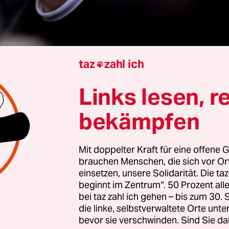
taz
zahl ich

Links lesen, r
rview von
Stefan Reinecke
bekämpfen
Mit doppelter Kraft für eine offene G
Stegner, wird die SPD-Basis den Koalitionsvertr
brauchen Menschen, die sich vor O
ken?
einsetzen, unsere Solidarität. Die ta
beginnt im Zentrum“. 50 Prozent a
bei taz zahl ich gehen – bis zum 30
er:
Kritiklos durchwinken eher nicht. Aber sie wi
die linke, selbstverwaltete Orte unte
en. Denn ­anders als bei den letzten beiden Große
bevor sie verschwinden. Sind Sie da
n gibt es diesmal keine demokratische Alternativ