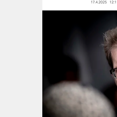
berlin
17.4.2025
12:1
nord
wahrheit
verlag
verlag
veranstaltungen
shop
fragen & hilfe
unterstützen
abo
genossenschaft