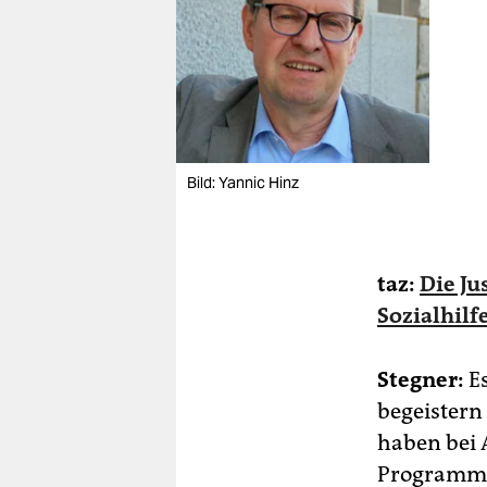
Bild: Yannic Hinz
taz:
Die Ju
Sozialhil
Stegner:
Es
begeistern
haben bei 
Programmat