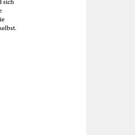
d sich
e
ie
selbst.