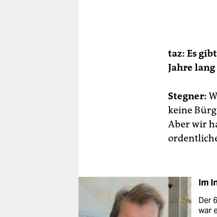
taz: Es gib
Jahre lang
Stegner:
Wi
keine Bürg
Aber wir h
ordentlich
Im I
Der 6
war e