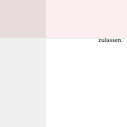
Schwarz-Ro
eine von d
denen CDU 
wären imme
zulassen.