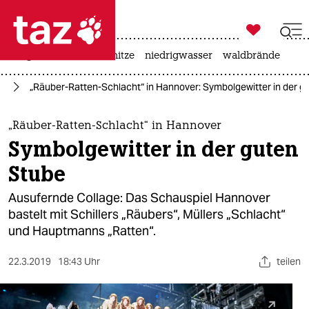

taz zahl ich
krieg in der ukraine
hitze
niedrigwasser
waldbrände

taz zahl ich
ur
„Räuber-Ratten-Schlacht“ in Hannover: Symbolgewitter in der g
taz zahl ich
themen
„Räuber-Ratten-Schlacht“ in Hannover
Symbolgewitter in der guten
politik
Stube
öko
Ausufernde Collage: Das Schauspiel Hannover
bastelt mit Schillers „Räubers“, Müllers „Schlacht“
gesellschaft
und Hauptmanns „Ratten“.
kultur
22.3.2019
18:43 Uhr
teilen
sport