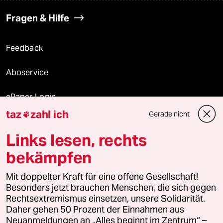
Fragen & Hilfe
Feedback
Aboservice
ePaper Login
taz
zahl ich
Gerade nicht

Downloads für Abonnierende
Links lesen, rechts
bekämpfen
© 2026 taz Verlags und Vertriebs GmbH
Mit doppelter Kraft für eine offene Gesellschaft!
Alle Rechte vorbehalten. Bei rechtlichen Fragen oder für Genehmigungen
wenden Sie sich bitte an
lizenzen@taz.de
Besonders jetzt brauchen Menschen, die sich gegen
Rechtsextremismus einsetzen, unsere Solidarität.
Daher gehen 50 Prozent der Einnahmen aus
Feedback
Redaktionsstatut
Kommune-Richtlinien
KI-
Neuanmeldungen an „Alles beginnt im Zentrum“ –