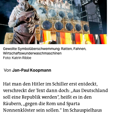
berlin
nord
wahrheit
verlag
verlag
Gewollte Symbolüberschwemmung: Ratten, Fahnen,
Wirtschaftswunderwaschmaschinen
veranstaltungen
Foto: Katrin Ribbe
shop
Von
Jan-Paul Koopmann
fragen & hilfe
unterstützen
Hat man den Hitler im Schiller erst entdeckt,
verschreckt der Text dann doch: „Aus Deutschland
abo
soll eine Republik werden“, heißt es in den
Räubern, „gegen die Rom und Sparta
genossenschaft
Nonnenklöster sein sollen.“ Im Schauspielhaus