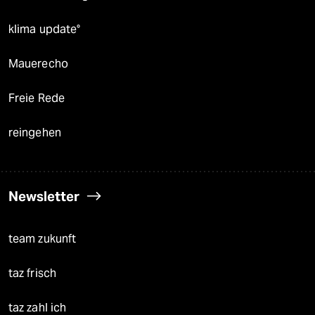
klima update°
Mauerecho
Freie Rede
reingehen
Newsletter
team zukunft
taz frisch
taz zahl ich