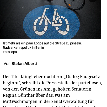
berlin
nord
wahrheit
verlag
verlag
Ist mehr als ein paar Logos auf die Straße zu pinseln:
Radverkehrspolitik in Berlin
veranstaltungen
Foto: dpa
shop
Von
Stefan Alberti
fragen & hilfe
Der Titel klingt eher nüchtern. „Dialog Radgesetz
unterstützen
beginnt“, schreibt die Pressestelle der parteilosen,
von den Grünen ins Amt geholten Senatorin
abo
Regina Günther über das, was am
genossenschaft
Mittwochmorgen in der Senatsverwaltung für