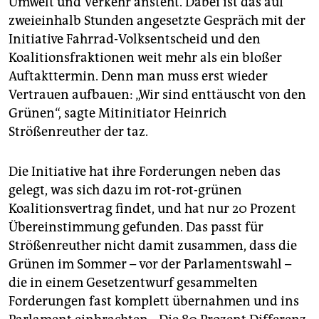
Umwelt und Verkehr ansteht. Dabei ist das auf
epaper login
zweieinhalb Stunden angesetzte Gespräch mit der
Initiative Fahrrad-Volksentscheid und den
Koalitionsfraktionen weit mehr als ein bloßer
Auftakttermin. Denn man muss erst wieder
Vertrauen aufbauen: „Wir sind enttäuscht von den
Grünen“, sagte Mitinitiator Heinrich
Strößenreuther der taz.
Die Initiative hat ihre Forderungen neben das
gelegt, was sich dazu im rot-rot-grünen
Koalitionsvertrag findet, und hat nur 20 Prozent
Übereinstimmung gefunden. Das passt für
Strößenreuther nicht damit zusammen, dass die
Grünen im Sommer – vor der Parlamentswahl –
die in einem Gesetzentwurf gesammelten
Forderungen fast komplett übernahmen und ins