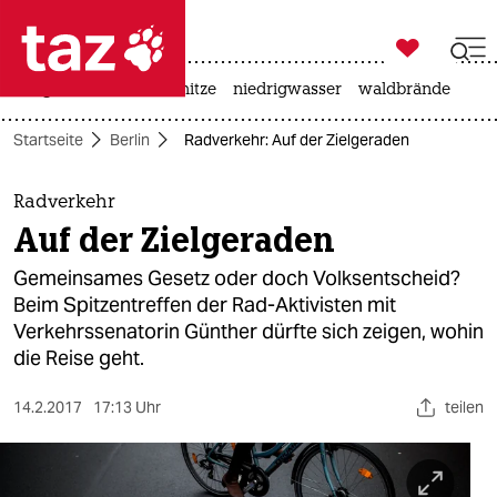

taz zahl ich
krieg in der ukraine
hitze
niedrigwasser
waldbrände

taz zahl ich
Startseite
Berlin
Radverkehr: Auf der Zielgeraden
taz zahl ich
themen
Radverkehr
Auf der Zielgeraden
politik
Gemeinsames Gesetz oder doch Volksentscheid?
öko
Beim Spitzentreffen der Rad-Aktivisten mit
Verkehrssenatorin Günther dürfte sich zeigen, wohin
gesellschaft
die Reise geht.
kultur
14.2.2017
17:13 Uhr
teilen
sport