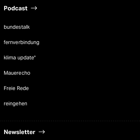
Podcast
bundestalk
fernverbindung
klima update°
Mauerecho
Freie Rede
reingehen
Newsletter