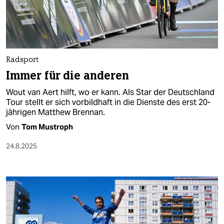
berlin
nord
wahrheit
Radsport
verlag
Immer für die anderen
verlag
Wout van Aert hilft, wo er kann. Als Star der Deutschland
Tour stellt er sich vorbildhaft in die Dienste des erst 20-
veranstaltungen
jährigen Matthew Brennan.
shop
Von
Tom Mustroph
fragen & hilfe
24.8.2025
unterstützen
abo
genossenschaft