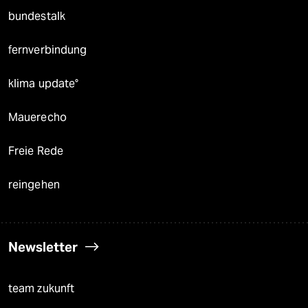
bundestalk
fernverbindung
klima update°
Mauerecho
Freie Rede
reingehen
Newsletter
team zukunft