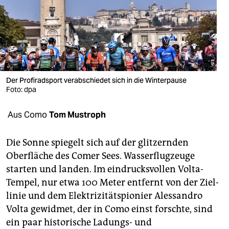
berlin
nord
wahrheit
verlag
Der Profiradsport verabschiedet sich in die Winterpause
Foto: dpa
verlag
veranstaltungen
Aus Como
Tom Mustroph
shop
Die Sonne spiegelt sich auf der glitzernden
fragen & hilfe
Oberfläche des Comer Sees. Wasserflugzeuge
starten und landen. Im eindrucksvollen Volta-
unterstützen
Tempel, nur etwa 100 Meter entfernt von der Ziel­
abo
linie und dem Elektrizitätspionier Alessandro
Volta gewidmet, der in Como einst forschte, sind
genossenschaft
ein paar historische Ladungs- und