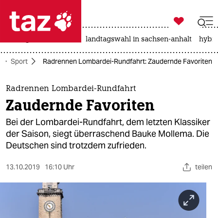

taz zahl ich
niedrigwasser
rente
landtagswahl in sachsen-anhalt
hybri

taz zahl ich
Sport
Radrennen Lombardei-Rundfahrt: Zaudernde Favoriten
taz zahl ich
themen
Radrennen Lombardei-Rundfahrt
Zaudernde Favoriten
politik
Bei der Lombardei-Rundfahrt, dem letzten Klassiker
öko
der Saison, siegt überraschend Bauke Mollema. Die
Deutschen sind trotzdem zufrieden.
gesellschaft
13.10.2019
16:10 Uhr
teilen
kultur
sport