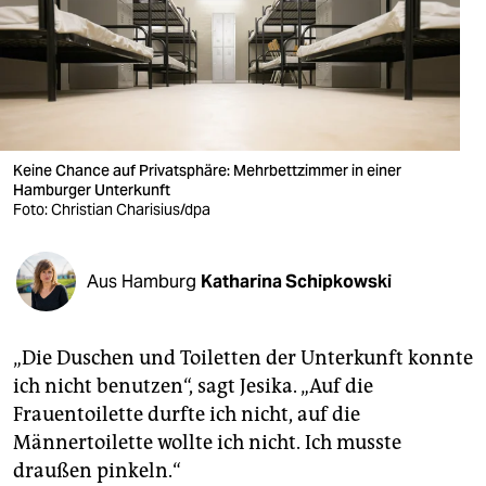
berlin
nord
wahrheit
verlag
Keine Chance auf Privatsphäre: Mehrbettzimmer in einer
verlag
Hamburger Unterkunft
Foto: Christian Charisius/dpa
veranstaltungen
shop
Aus Hamburg
Katharina Schipkowski
fragen & hilfe
„Die Duschen und Toiletten der Unterkunft konnte
unterstützen
ich nicht benutzen“, sagt Jesika. „Auf die
abo
Frauentoilette durfte ich nicht, auf die
Männertoilette wollte ich nicht. Ich musste
genossenschaft
draußen pinkeln.“