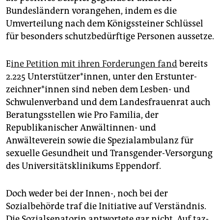
Bundesländern vorangehen, indem es die
Umverteilung nach dem Königssteiner Schlüssel
für besonders schutzbedürftige Personen aussetze.
E
ine Petition mit ihren Forderungen fand
bereits
2.225 Un­ter­stüt­ze­r*in­nen, unter den Erst­un­ter­
zeich­ne­r*in­nen sind neben dem Lesben- und
Schwulenverband und dem Landesfrauenrat auch
Beratungsstellen wie Pro Familia, der
Republikanischer Anwältinnen- und
Anwälteverein sowie die Spezialambulanz für
sexuelle Gesundheit und Transgender-Versorgung
des Universitätsklinikums Eppendorf.
Doch weder bei der Innen-, noch bei der
Sozialbehörde traf die Initiative auf Verständnis.
Die Sozialsenatorin antwortete gar nicht. Auf taz-