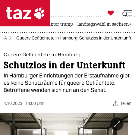

taz zahl ich
nahost-konflikt
usa unter trump
landtagswahl in sachsen-an

taz zahl ich
QIA
Queere Geflüchtete in Hamburg: Schutzlos in der Unterkunft
taz zahl ich
themen
Queere Geflüchtete in Hamburg
Schutzlos in der Unterkunft
politik
In Hamburger Einrichtungen der Erstaufnahme gibt
öko
es keine Schutzräume für queere Geflüchtete.
Betroffene wenden sich nun an den Senat.
gesellschaft
4.10.2023
14:00 Uhr
teilen
kultur
sport