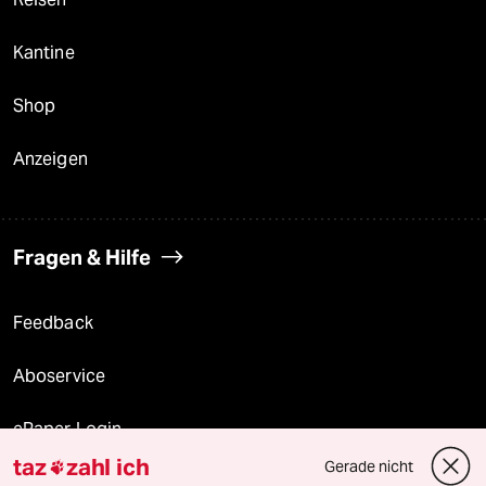
Kantine
Shop
Anzeigen
Fragen & Hilfe
Feedback
Aboservice
ePaper Login
taz
zahl ich
Gerade nicht

Downloads für Abonnierende