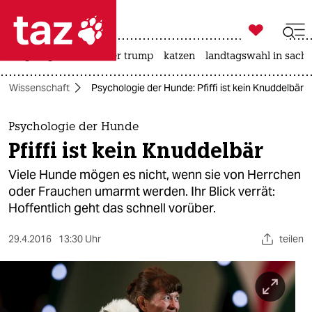

taz zahl ich
bergsteigen
usa unter trump
katzen
landtagswahl in sachs

taz zahl ich
Wissenschaft
Psychologie der Hunde: Pfiffi ist kein Knuddelbär
taz zahl ich
themen
Psychologie der Hunde
Pfiffi ist kein Knuddelbär
politik
Viele Hunde mögen es nicht, wenn sie von Herrchen
öko
oder Frauchen umarmt werden. Ihr Blick verrät:
Hoffentlich geht das schnell vorüber.
gesellschaft
29.4.2016
13:30 Uhr
teilen
kultur
sport