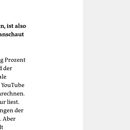
, ist also
 anschaut
g Prozent
d der
ale
in YouTube
nrechnen.
r liest.
ungen der
. Aber
lt