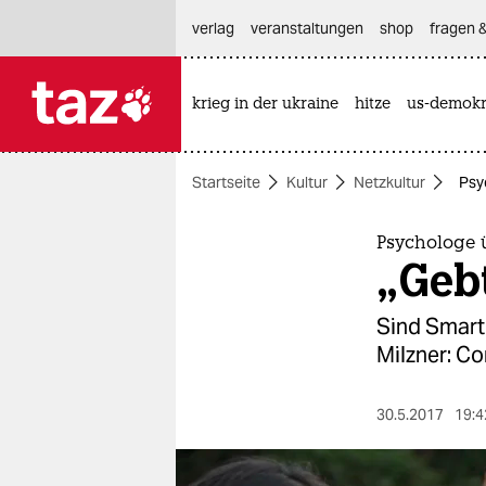
hautnavigation anspringen
hauptinhalt anspringen
footer anspringen
verlag
veranstaltungen
shop
fragen &
krieg in der ukraine
hitze
us-demokr

taz zahl ich
taz zahl ich
Startseite
Kultur
Netzkultur
Psy
themen
politik
Psychologe 
„Geb
öko
Sind Smart
gesellschaft
Milzner: C
kultur
30.5.2017
19:4
sport