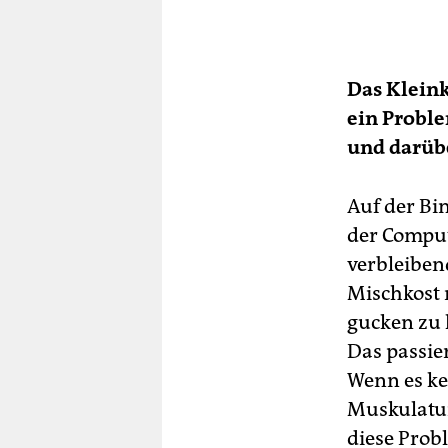
Das Kleink
ein Proble
und darübe
Auf der Bi
der Compu
verbleibend
Mischkost n
gucken zu 
Das passier
Wenn es ke
Muskulatur
diese Probl