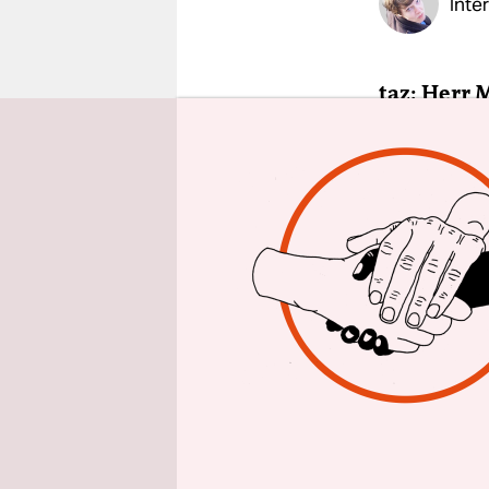
Inte
epaper login
taz: Herr 
Konzentra
man Kinde
den Hände
Georg Mil
ab, wie di
den Fehler,
Smart­phon
Beziehungs
werden. Un
Sammlung v
ein klarer