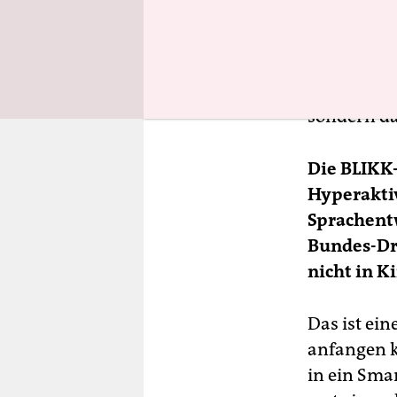
beschaffen
dazu, Aufm
Anteilnahm
Kindern Vo
sondern da
Die BLIKK-
Hyperakti
Sprachent
Bundes-Dr
nicht in K
Das ist ei
anfangen k
in ein Smar