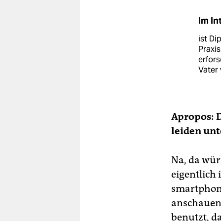
Im In
ist D
Praxis
erfors
Vater 
Apropos: D
leiden un
Na, da wür
eigentlich
smartphone
anschauen
benutzt, d