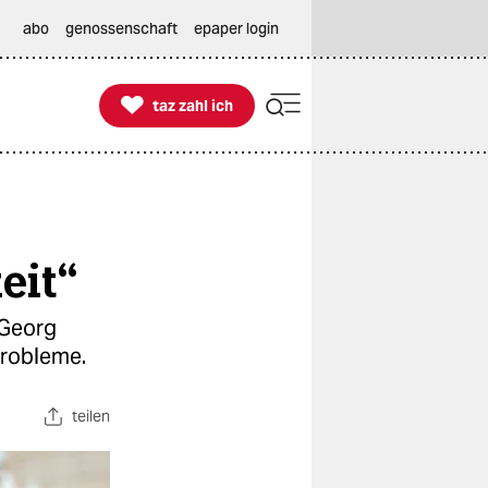
abo
genossenschaft
epaper login

taz zahl ich
taz zahl ich
eit“
 Georg
probleme.
teilen