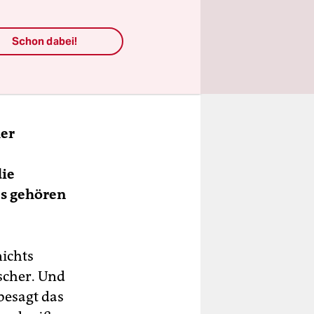
Tendenz
der
Schon dabei!
en von
ten,
her
die
es gehören
nichts
scher. Und
 besagt das