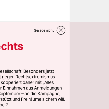
, müsste
Gerade nicht
sofort aus
echts
llem davon
die macht
sich mit
esellschaft! Besonders jetzt
rt gegen Rechtsextremismus
lchen
z kooperiert daher mit „Alles
genutzt
ller Einnahmen aus Anmeldungen
u einer
. September – an die Kampagne,
ürde ist
rstützt und Freiräume sichern will,
bei?
mie