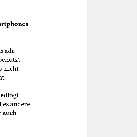
martphones
gerade
 benutzt
a nicht
ht
?
bedingt
lles andere
r auch