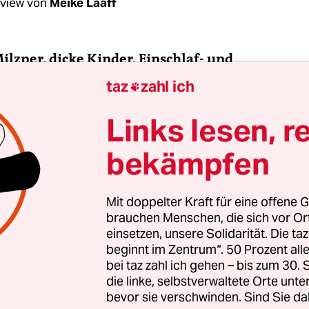
rview von
Meike Laaff
Milzner, dicke Kinder, Einschlaf- und
tionsstörungen: Glaubt man der
BLIKK-Studie
taz
zahl ich

rn und Jugendlichen Smartphones und Tablets 
n reißen.
Links lesen, r
bekämpfen
zner:
Das hängt vom Alter ab. Und es hängt vor a
e Beziehungen drumherum gestrickt sind. Die Stu
 den fast alle Studien im Augenblick machen, die 
Mit doppelter Kraft für eine offene G
brauchen Menschen, die sich vor O
es beschäftigen: Sie gucken weder darauf, in we
einsetzen, unsere Solidarität. Die ta
gefüge die Geräte genutzt werden, noch wie sie 
beginnt im Zentrum“. 50 Prozent a
d das macht die Studie im Großen und Ganzen z
bei taz zahl ich gehen – bis zum 30
on Banalitäten. Was man eigentlich brauchen w
die linke, selbstverwaltete Orte unte
bevor sie verschwinden. Sind Sie da
 Blick darauf, wie unsere Aufmerksamkeitsökono