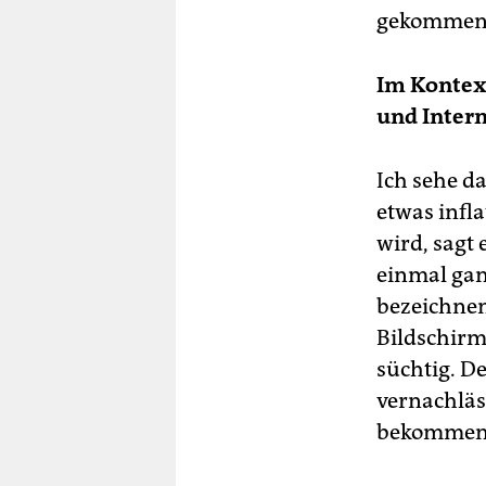
gekommen
Im Kontext
und Intern
Ich sehe da
etwas infla
wird, sagt 
einmal gan
bezeichnen
Bildschirm
süchtig. D
vernachläss
bekommen