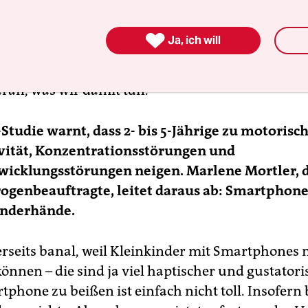
 sein sollte. Smartphones haben natürlich eine 
erksamkeit zu zerstreuen und damit die Dichte 

Ja, ich will
e schwerer zu machen, die für ein gutes Gedeih
raussetzung ist. Aber das liegt nicht an den Gerä
ran, was wir damit tun.
Studie warnt, dass 2- bis 5-Jährige zu motorisc
vität, Konzentrationsstörungen und
wicklungsstörungen neigen. Marlene Mortler, 
ogenbeauftragte, leitet daraus ab: Smartphon
inderhände.
nerseits banal, weil Kleinkinder mit Smartphones 
önnen – die sind ja viel haptischer und gustatori
tphone zu beißen ist einfach nicht toll. Insofern