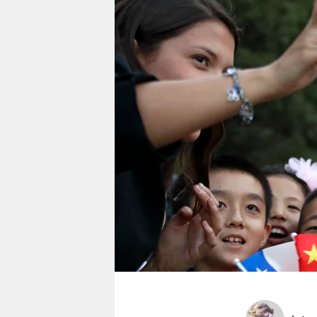
berlin
nord
wahrheit
verlag
verlag
veranstaltungen
shop
fragen & hilfe
unterstützen
abo
genossenschaft