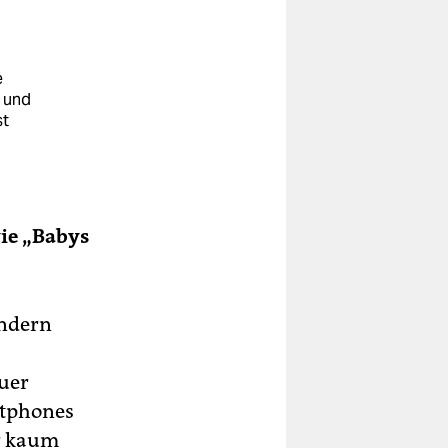
e
n und
st
ie „Babys
indern
auer
rtphones
er kaum