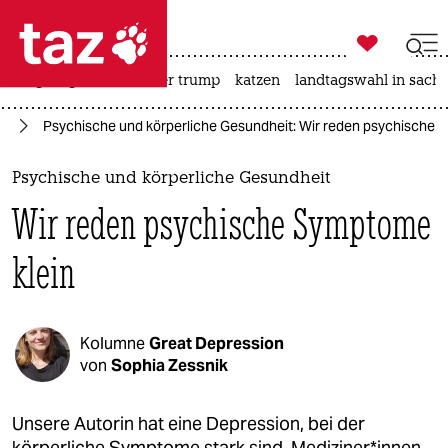

taz zahl ich
bergsteigen
usa unter trump
katzen
landtagswahl in sachs

taz zahl ich
en
Psychische und körperliche Gesundheit: Wir reden psychische 
taz zahl ich
themen
Psychische und körperliche Gesundheit
Wir reden psychische Symptome
politik
klein
öko
gesellschaft
Kolumne
Great Depression
kultur
von
Sophia Zessnik
sport
Unsere Autorin hat eine Depression, bei der
körperliche Symptome stark sind. Me­di­zi­ne­r*in­nen