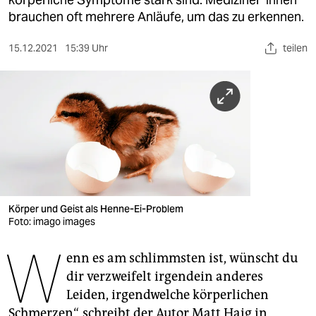
berlin
brauchen oft mehrere Anläufe, um das zu erkennen.
nord
15.12.2021
15:39 Uhr
teilen
wahrheit
verlag
verlag
veranstaltungen
shop
fragen & hilfe
Körper und Geist als Henne-Ei-Problem
Foto: imago images
unterstützen
W
enn es am schlimmsten ist, wünscht du
abo
dir verzweifelt irgendein anderes
genossenschaft
Leiden, irgendwelche körperlichen
Schmerzen“, schreibt der Autor Matt Haig in