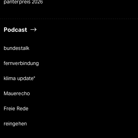
panterpreis 2026
Podcast
bundestalk
fernverbindung
klima update°
Mauerecho
Freie Rede
reingehen