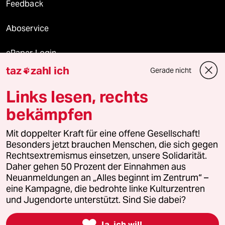
Feedback
Aboservice
ePaper Login
taz
zahl ich
Gerade nicht

Downloads für Abonnierende
Links lesen, rechts
bekämpfen
© 2026 taz Verlags und Vertriebs GmbH
Alle Rechte vorbehalten. Bei rechtlichen Fragen oder für Genehmigungen
Mit doppelter Kraft für eine offene Gesellschaft!
wenden Sie sich bitte an
lizenzen@taz.de
Besonders jetzt brauchen Menschen, die sich gegen
Rechtsextremismus einsetzen, unsere Solidarität.
Daher gehen 50 Prozent der Einnahmen aus
Feedback
Redaktionsstatut
Kommune-Richtlinien
KI-
Neuanmeldungen an „Alles beginnt im Zentrum“ –
eine Kampagne, die bedrohte linke Kulturzentren
Leitlinie
Informant
Datenschutz
Impressum
AGB
und Jugendorte unterstützt. Sind Sie dabei?
Seitenwende
Einwilligungen widerrufen (Ads)

Ja, ich will