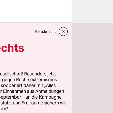
ogisieren,
Gerade nicht
euge
gericht
echts
schwür.
ern die
esellschaft! Besonders jetzt
mit einer
rt gegen Rechtsextremismus
z kooperiert daher mit „Alles
 in die
ller Einnahmen aus Anmeldungen
im Prozess
. September – an die Kampagne,
h
rstützt und Freiräume sichern will,
bei?
s sei, habe