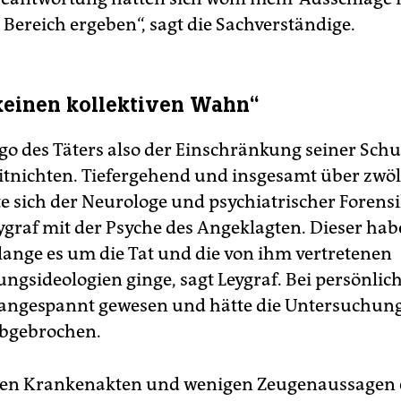
 Bereich ergeben“, sagt die Sachverständige.
 keinen kollektiven Wahn“
Ego des Täters also der Einschränkung seiner Schu
tnichten. Tiefergehend und insgesamt über zwö
te sich der Neurologe und psychiatrischer Forens
ygraf mit der Psyche des Angeklagten. Dieser hab
olange es um die Tat und die von ihm vertretenen
ngsideologien ginge, sagt Leygraf. Bei persönlic
r angespannt gewesen und hätte die Untersuchun
abgebrochen.
en Krankenakten und wenigen Zeugenaussagen e