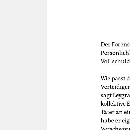
Der Forens
Persönlichk
Voll schuld
Wie passt 
Verteidige
sagt Leygra
kollektive 
Täter an ei
habe er ei
Verschwöru