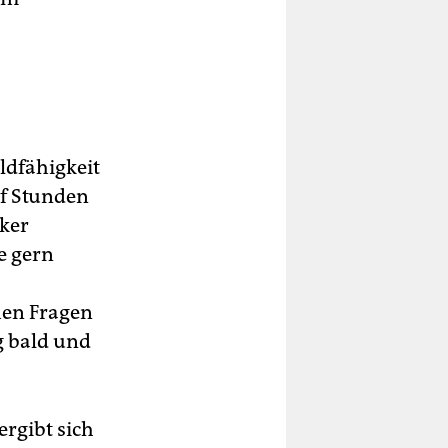
ldfähigkeit
lf Stunden
iker
e gern
hen Fragen
g bald und
rgibt sich