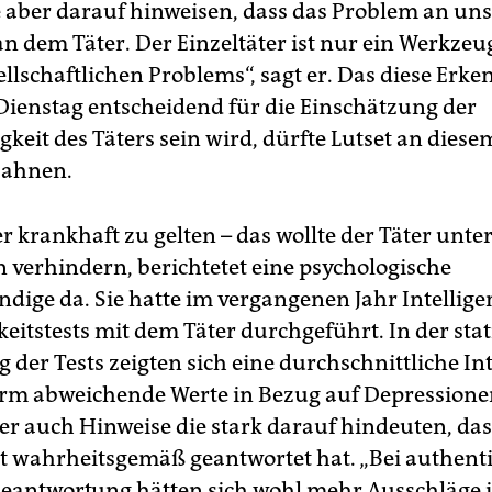
 aber darauf hinweisen, dass das Problem an uns 
an dem Täter. Der Einzeltäter ist nur ein Werkzeu
llschaftlichen Problems“, sagt er. Das diese Erke
Dienstag entscheidend für die Einschätzung der
gkeit des Täters sein wird, dürfte Lutset an dies
 ahnen.
er krankhaft zu gelten – das wollte der Täter unter
verhindern, berichtetet eine psychologische
ndige da. Sie hatte im vergangenen Jahr Intellig
eitstests mit dem Täter durchgeführt. In der stat
der Tests zeigten sich eine durchschnittliche Int
rm abweichende Werte in Bezug auf Depression
ber auch Hinweise die stark darauf hindeuten, das
 wahrheitsgemäß geantwortet hat. „Bei authent
Beantwortung hätten sich wohl mehr Ausschläge 