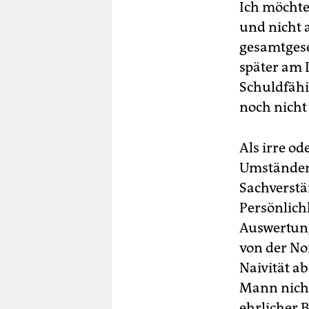
Ich möchte
und nicht 
gesamtgese
später am 
Schuldfähi
noch nicht
Als irre od
Umständen 
Sachverstä
Persönlichk
Auswertung 
von der No
Naivität a
Mann nicht
ehrlicher 