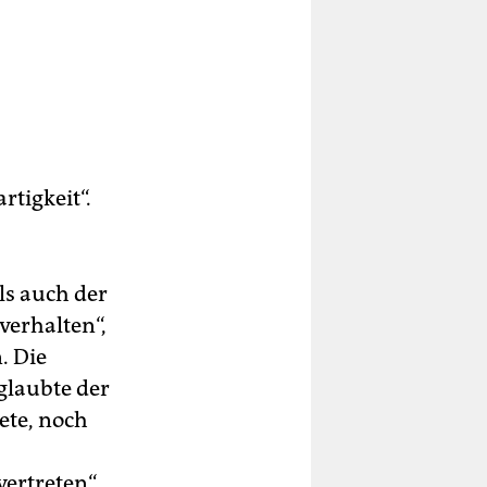
rtigkeit“.
ls auch der
verhalten“,
. Die
 glaubte der
ete, noch
ertreten“,