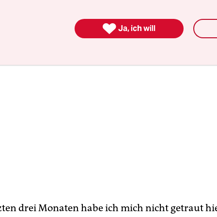
tschlossen, auszusagen.

Ja, ich will
zten drei Monaten habe ich mich nicht getraut hie