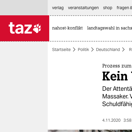
hautnavigation anspringen
hauptinhalt anspringen
footer anspringen
verlag
veranstaltungen
shop
fragen &
nahost-konflikt
landtagswahl in sach

taz zahl ich
taz zahl ich
Startseite
Politik
Deutschland
R
themen
politik
Prozess zum
Kein
öko
Der Attentä
gesellschaft
Massaker. 
Schuldfähig
kultur
sport
4.11.2020
3:58