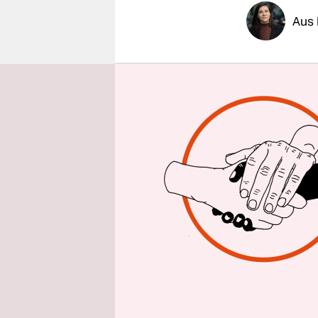
epaper login
Aus
Menschen n
die Täter a
Valentin L
Magdeburg 
Von dieser 
Gesellschaf
Lutset hatt
jungen Gru
Synagoge z
zum
antis
hergeschobe