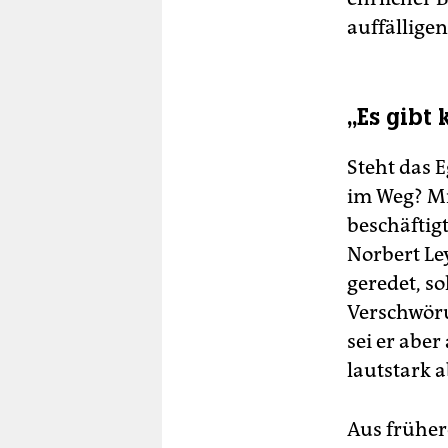
auffälligen
„Es gibt
Steht das 
im Weg? Mi
beschäftig
Norbert Le
geredet, s
Verschwöru
sei er abe
lautstark 
Aus früher