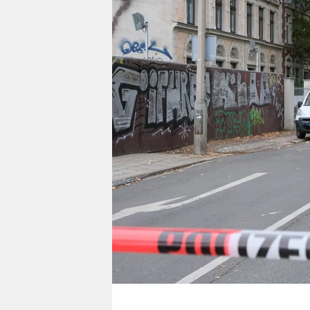
berlin
nord
wahrheit
verlag
verlag
veranstaltungen
shop
fragen & hilfe
unterstützen
abo
genossenschaft