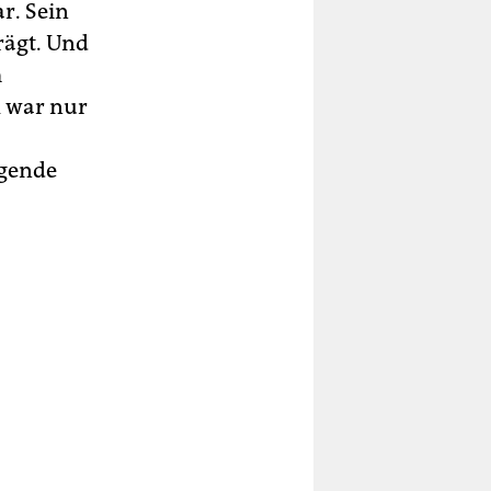
ar. Sein
rägt. Und
m
l war nur
egende