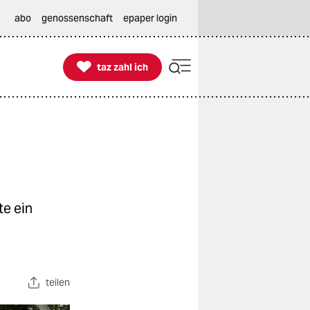
abo
genossenschaft
epaper login

taz zahl ich
taz zahl ich
te ein
teilen