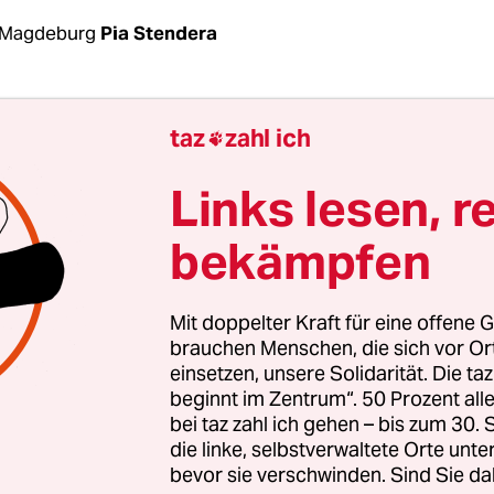
 Magdeburg
Pia Stendera
eigen dazu, ihnen unerklärliche Taten zu pathol
taz
zahl ich

ls irre oder krankhaft zu deklarieren. Auch der Z
utset spricht an diesem Dienstagmorgen am Land
Links lesen, r
von Antisemitismus als Krankheit, als Krebsge
bekämpfen
Krankheit sei nicht nur der Täter betroffen, sond
t.
Mit doppelter Kraft für eine offene G
e vor gut einem Jahr die Entscheidung getroffen, 
brauchen Menschen, die sich vor O
einsetzen, unsere Solidarität. Die ta
ppe berliner Jüd:innen an Jom Kippur nach Halle
beginnt im Zentrum“. 50 Prozent a
u fahren. Gerade deswegen habe er die Aussage 
bei taz zahl ich gehen – bis zum 30
emitischen Terroranschlag von Halle
lang vor sic
die linke, selbstverwaltete Orte unte
bevor sie verschwinden. Sind Sie da
n, sagt er. Als er begriff, wie politisch der Prozes