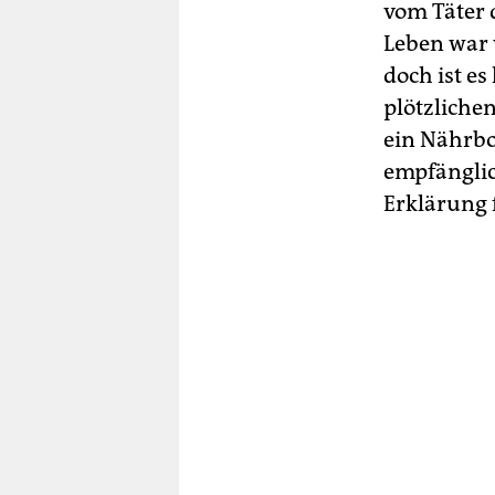
vom Täter d
Leben war 
doch ist e
plötzliche
ein Nährbo
empfänglic
Erklärung f