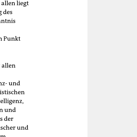
allen liegt
g des
nntnis
em Punkt
 allen
enz- und
istischen
elligenz,
en und
s der
ischer und
im