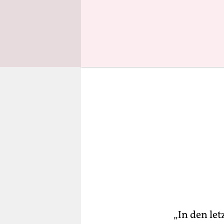
er sich en
„In den let