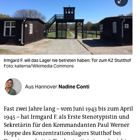
berlin
nord
wahrheit
verlag
verlag
Irmgard F. will das Lager nie betreten haben: Tor zum KZ Stutthof
Foto: kallerna/Wikimedia Commons
veranstaltungen
shop
Aus Hannover
Nadine Conti
fragen & hilfe
unterstützen
Fast zwei Jahre lang – vom Juni 1943 bis zum April
1945 – hat Irmgard F. als Erste Stenotypistin und
abo
Sekretärin für den Kommandanten Paul Werner
genossenschaft
Hoppe des Konzentrationslagers Stutthof bei