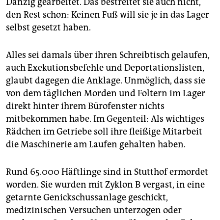
Danzig gearbeitet. Das bestreitet sie auch nicht,
epaper login
den Rest schon: Keinen Fuß will sie je in das Lager
selbst gesetzt haben.
Alles sei damals über ihren Schreibtisch gelaufen,
auch Exekutionsbefehle und Deportationslisten,
glaubt dagegen die Anklage. Unmöglich, dass sie
von dem täglichen Morden und Foltern im Lager
direkt hinter ihrem Bürofenster nichts
mitbekommen habe. Im Gegenteil: Als wichtiges
Rädchen im Getriebe soll ihre fleißige Mitarbeit
die Maschinerie am Laufen gehalten haben.
Rund 65.000 Häftlinge sind in Stutthof ermordet
worden. Sie wurden mit ­Zyklon B vergast, in eine
getarnte Genickschussanlage geschickt,
medizinischen Versuchen unterzogen oder