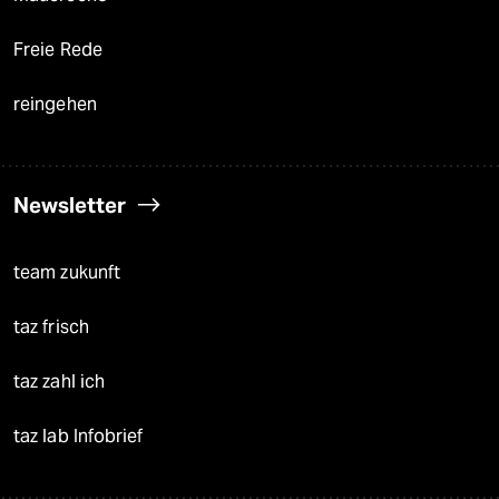
Freie Rede
reingehen
Newsletter
team zukunft
taz frisch
taz zahl ich
taz lab Infobrief