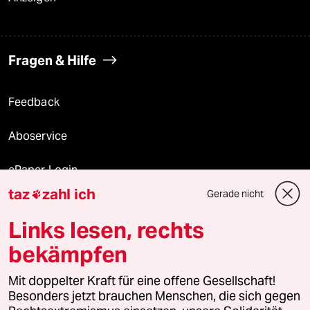
Fragen & Hilfe
Feedback
Aboservice
ePaper Login
taz
zahl ich
Gerade nicht

Downloads für Abonnierende
Links lesen, rechts
bekämpfen
© 2026 taz Verlags und Vertriebs GmbH
Alle Rechte vorbehalten. Bei rechtlichen Fragen oder für Genehmigungen
Mit doppelter Kraft für eine offene Gesellschaft!
wenden Sie sich bitte an
lizenzen@taz.de
Besonders jetzt brauchen Menschen, die sich gegen