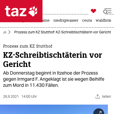

taz zahl ich
hitze
krieg in der ukraine
niedrigwasser
ceuta
waldbrän

taz zahl ich
smus
Prozess zum KZ Stutthof: KZ-Schreibtischtäterin vor Gericht
taz zahl ich
themen
Prozess zum KZ Stutthof
KZ-Schreibtischtäterin vor
politik
Gericht
öko
Ab Donnerstag beginnt in Itzehoe der Prozess
gegen Irmgard F. Angeklagt ist sie wegen Beihilfe
gesellschaft
zum Mord in 11.430 Fällen.
kultur
26.9.2021
14:00 Uhr
teilen
sport