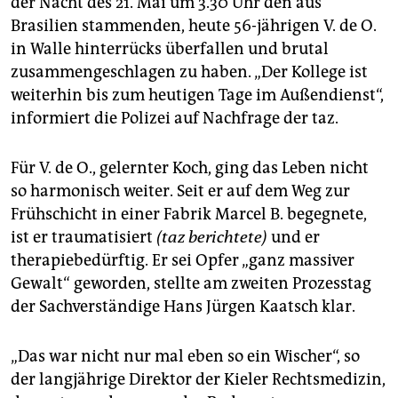
der Nacht des 21. Mai um 3.30 Uhr den aus
epaper login
Brasilien stammenden, heute 56-jährigen V. de O.
in Walle hinterrücks überfallen und brutal
zusammengeschlagen zu haben. „Der Kollege ist
weiterhin bis zum heutigen Tage im Außendienst“,
informiert die Polizei auf Nachfrage der taz.
Für V. de O., gelernter Koch, ging das Leben nicht
so harmonisch weiter. Seit er auf dem Weg zur
Frühschicht in einer Fabrik Marcel B. begegnete,
ist er traumatisiert
(taz berichtete)
und er
therapiebedürftig. Er sei Opfer „ganz massiver
Gewalt“ geworden, stellte am zweiten Prozesstag
der Sachverständige Hans Jürgen Kaatsch klar.
„Das war nicht nur mal eben so ein Wischer“, so
der langjährige Direktor der Kieler Rechtsmedizin,