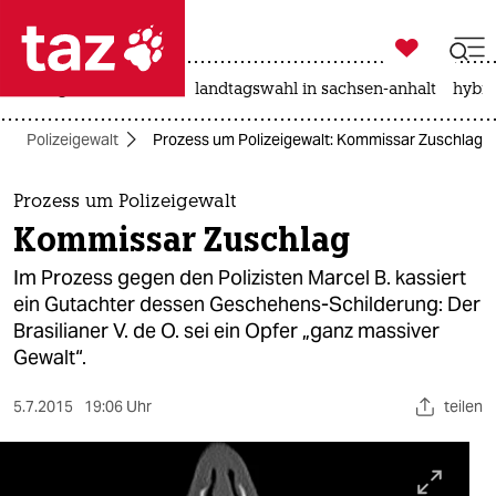

taz zahl ich
niedrigwasser
rente
landtagswahl in sachsen-anhalt
hybri

taz zahl ich
Polizeigewalt
Prozess um Polizeigewalt: Kommissar Zuschlag
taz zahl ich
themen
Prozess um Polizeigewalt
Kommissar Zuschlag
politik
Im Prozess gegen den Polizisten Marcel B. kassiert
öko
ein Gutachter dessen Geschehens-Schilderung: Der
Brasilianer V. de O. sei ein Opfer „ganz massiver
gesellschaft
Gewalt“.
kultur
5.7.2015
19:06 Uhr
teilen
sport