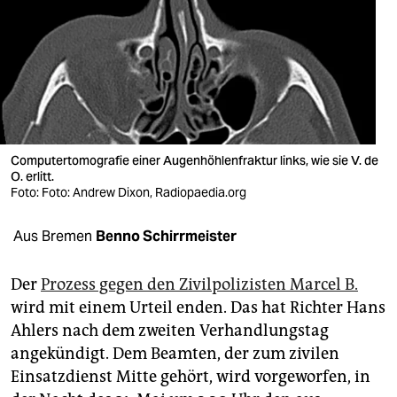
berlin
nord
wahrheit
verlag
verlag
Computertomografie einer Augenhöhlenfraktur links, wie sie V. de
O. erlitt.
veranstaltungen
Foto: Foto: Andrew Dixon, Radiopaedia.org
shop
Aus Bremen
Benno Schirrmeister
fragen & hilfe
Der
Prozess gegen den Zivilpolizisten Marcel B.
unterstützen
wird mit einem Urteil enden. Das hat Richter Hans
Ahlers nach dem zweiten Verhandlungstag
abo
angekündigt. Dem Beamten, der zum zivilen
genossenschaft
Einsatzdienst Mitte gehört, wird vorgeworfen, in