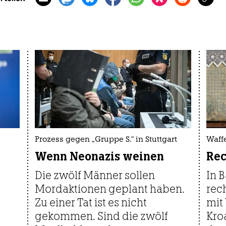
Prozess gegen „Gruppe S.“ in Stuttgart
Waff
Wenn Neonazis weinen
Rec
Die zwölf Männer sollen
In 
Mordaktionen geplant haben.
rec
Zu einer Tat ist es nicht
mit
gekommen. Sind die zwölf
Kroa