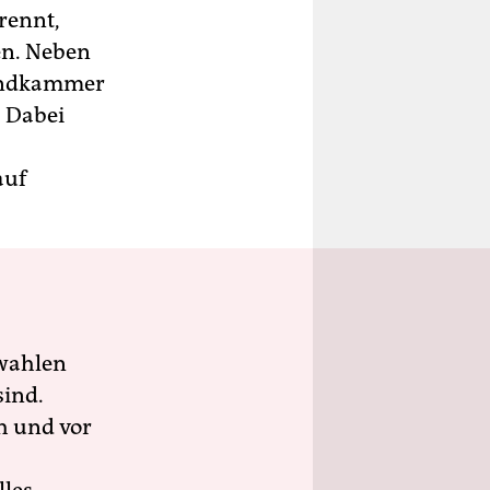
rennt,
en. Neben
gendkammer
. Dabei
auf
wahlen
sind.
h und vor