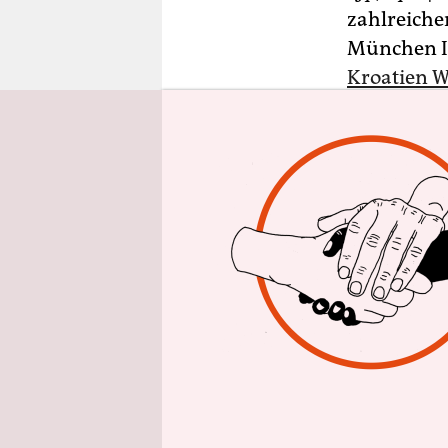
epaper login
zahlreiche
München I.
Kroatien W
Besitz beh
Anklage de
solcher Fäl
Bei den Waf
Maschinen
sollen die
Die Angekl
zumindest 
waffenaffi
Im Prozess