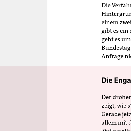
Die Verfah
Hintergrun
einem zwei
gibt es ei
geht es um
Bundestags
Anfrage ni
Die Enga
Der drohe
zeigt, wie
Gerade jet
allem mit d