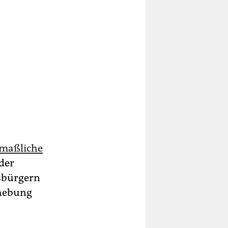
maßliche
der
sbürgern
rhebung