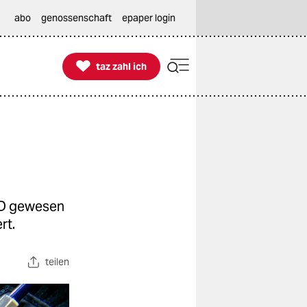
abo
genossenschaft
epaper login

taz zahl ich
taz zahl ich
AfD gewesen
rt.
teilen