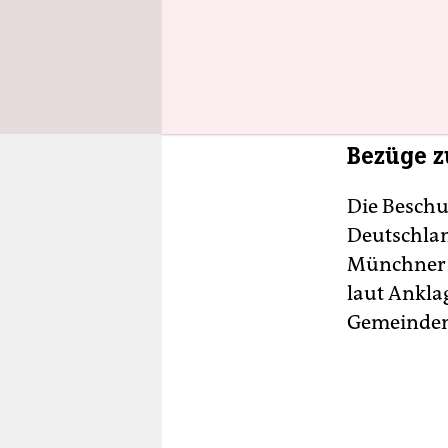
würden ih
Verteidige
München I
Bezüge z
Die Beschu
Deutschla
Münchner A
laut Ankla
Gemeinden