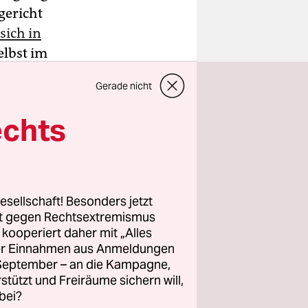
gericht
sich in
elbst im
n. Die
Gerade nicht
 Vielzahl
echts
ler, eine
. Außerdem
esorgen.
esellschaft! Besonders jetzt
lge
rt gegen Rechtsextremismus
z kooperiert daher mit „Alles
 Szene und
ller Einnahmen aus Anmeldungen
. September – an die Kampagne,
rstützt und Freiräume sichern will,
Zunächst
bei?