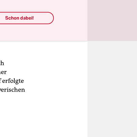
die
richt
Schon dabei!
ch
ner
 erfolgte
yerischen