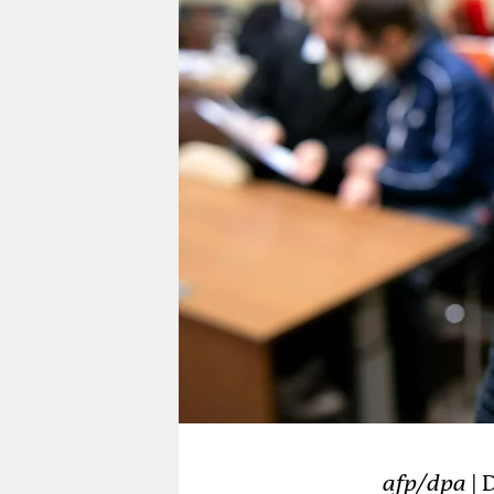
berlin
nord
wahrheit
verlag
verlag
veranstaltungen
shop
fragen & hilfe
unterstützen
abo
genossenschaft
afp/dpa
| 