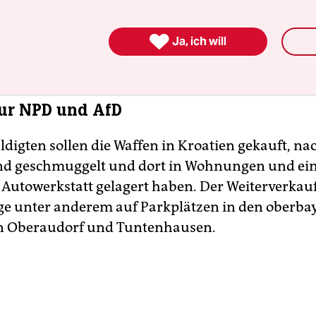
re Mandanten keine Angaben machen, erklärten 
r zum Prozessauftakt am Montag vor dem Landge

Ja, ich will
.
ur NPD und AfD
ldigten sollen die Waffen in Kroatien gekauft, na
nd geschmuggelt und dort in Wohnungen und ei
utowerkstatt gelagert haben. Der Weiterverkauf
ge unter anderem auf Parkplätzen in den oberba
 Oberaudorf und Tuntenhausen.