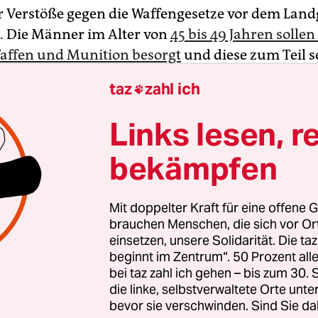
r Verstöße gegen die Waffengesetze vor dem Land
 Die Männer im Alter von
45 bis 49 Jahren sollen 
affen und Munition besorgt
und diese zum Teil s
alten und zum Teil an andere weiterverkauft habe
taz
zahl ich

r Generalstaatsanwaltschaft München listet eine
le auf.
Links lesen, r
bekämpfen
fen soll es sich um Pistolen verschiedener Herstel
pistole, Kalaschnikows und Pumpguns handeln
 Männer versucht haben, sich Handgranaten zu b
Mit doppelter Kraft für eine offene G
agten waren der Generalstaatsanwaltschaft zufo
brauchen Menschen, die sich vor O
einsetzen, unsere Solidarität. Die ta
von 2015 bis 2018 Anhänger der rechtsextremen
beginnt im Zentrum“. 50 Prozent a
n.
bei taz zahl ich gehen – bis zum 30
die linke, selbstverwaltete Orte unte
 haben die Angeklagten die Aussage verweigert. 
bevor sie verschwinden. Sind Sie da