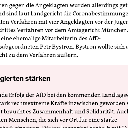
ren gegen die Angeklagten wurden allerdings get
d sind laut Landgericht die Coronabestimmung
ten Verfahren mit vier Angeklagten vor der Ju
n drittes Verfahren vor dem Amtsgericht München
 eine ehemalige Mitarbeiterin des AfD-
abgeordneten Petr Bystron. Bystron wollte sich 
cht zu dem Verfahren äußern.
gierten stärken
nde Erfolg der AfD bei den kommenden Landtags
 stark rechtsextreme Kräfte inzwischen geworden 
zt braucht es Zusammenhalt und Solidarität. Auc
en Menschen, die sich vor Ort für eine starke