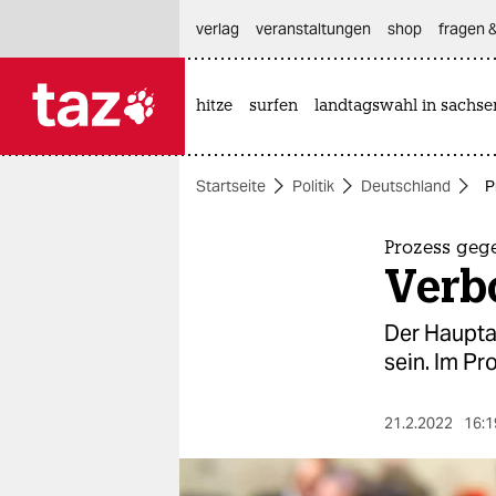
hautnavigation anspringen
hauptinhalt anspringen
footer anspringen
verlag
veranstaltungen
shop
fragen &
hitze
surfen
landtagswahl in sachse

taz zahl ich
taz zahl ich
Startseite
Politik
Deutschland
P
themen
politik
Prozess geg
Verb
öko
Der Haupta
gesellschaft
sein. Im P
kultur
21.2.2022
16:1
sport