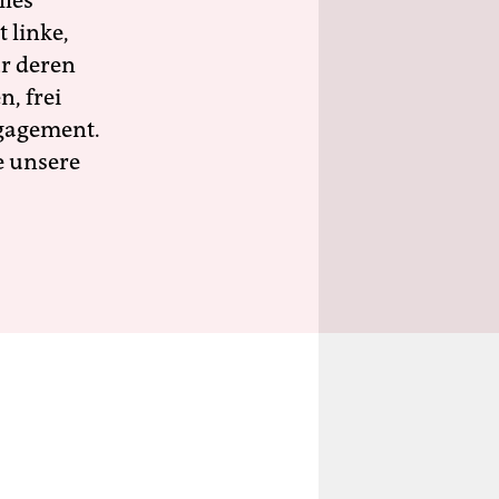
lles
 linke,
ür deren
n, frei
ngagement.
e unsere